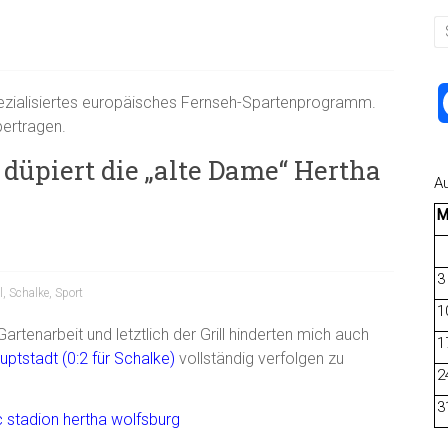
spezialisiertes europäisches Fernseh-Spartenprogramm.
ertragen.
 düpiert die „alte Dame“ Hertha
A
3
l
,
Schalke
,
Sport
1
tenarbeit und letztlich der Grill hinderten mich auch
1
ptstadt (0:2 für Schalke)
vollständig verfolgen zu
2
3