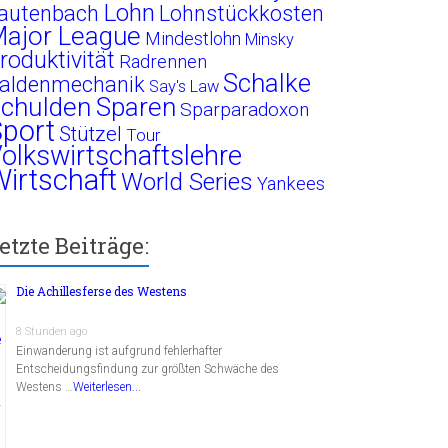
Lohn
autenbach
Lohnstückkosten
ajor League
Mindestlohn
Minsky
roduktivität
Radrennen
Schalke
aldenmechanik
Say's Law
chulden
Sparen
Sparparadoxon
port
Stützel
Tour
olkswirtschaftslehre
irtschaft
World Series
Yankees
etzte Beiträge:
Die Achillesferse des Westens
8 Stunden ago
Einwanderung ist aufgrund fehlerhafter
Entscheidungsfindung zur größten Schwäche des
Westens …
Weiterlesen...