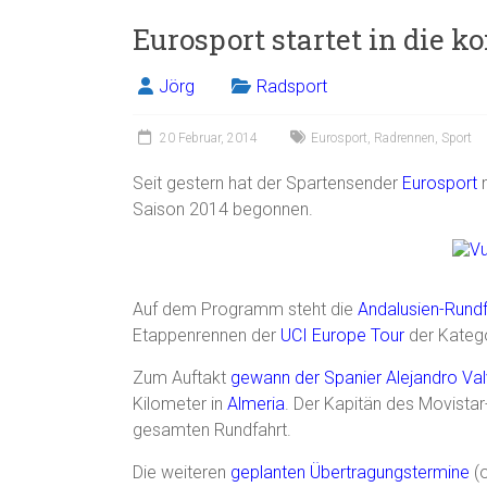
ce
ai
t
e
Eurosport startet in die 
b
l
n
o
Jörg
Radsport
ok
20 Februar, 2014
Eurosport
,
Radrennen
,
Sport
Seit gestern hat der Spartensender
Eurosport
m
Saison 2014 begonnen.
Auf dem Programm steht die
Andalusien-Rundf
Etappenrennen der
UCI Europe Tour
der Katego
Zum Auftakt
gewann der Spanier Alejandro Va
Kilometer in
Almeria
. Der Kapitän des
Movistar
gesamten Rundfahrt.
Die weiteren
geplanten Übertragungstermine
(o