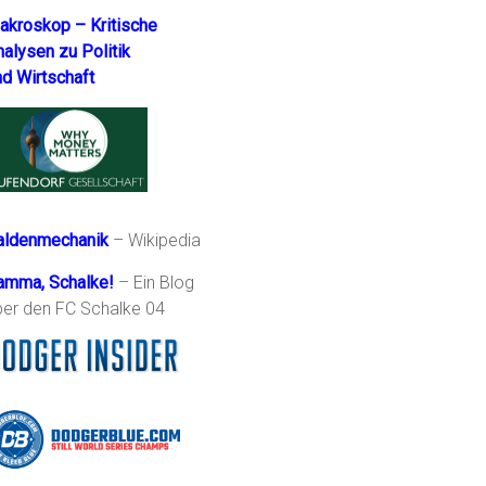
akroskop – Kritische
nalysen zu Politik
nd Wirtschaft
aldenmechanik
– Wikipedia
amma, Schalke!
– Ein Blog
ber den FC Schalke 04