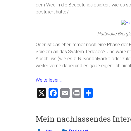
dem Weg in die Bedeutungslosigkeit, wie es 
postuliert hatte?
Halbvolle Biergl
Oder ist das eher immer noch eine Phase der 
Spielern an das System Tedesco? Und wäre ma
Abschluss (wie es z. B. Konoplyanka oder zulet
weiter vorne dabei und es gäbe eigentlich nic
Weiterlesen…
X
F
E
Pr
T
a
m
in
eil
ce
ai
t
e
Mein nachlassendes Inter
b
l
n
o