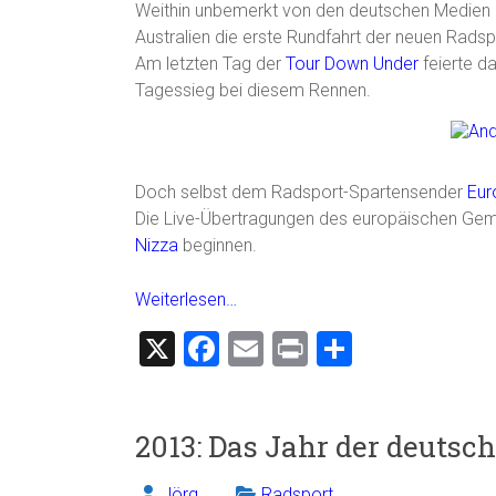
Weithin unbemerkt von den deutschen Medie
Australien die erste Rundfahrt der neuen Rads
Am letzten Tag der
Tour Down Under
feierte d
Tagessieg bei diesem Rennen.
Doch selbst dem Radsport-Spartensender
Eur
Die Live-Übertragungen des europäischen Gem
Nizza
beginnen.
Weiterlesen…
X
F
E
Pr
T
a
m
in
eil
ce
ai
t
e
2013: Das Jahr der deutsc
b
l
n
o
Jörg
Radsport