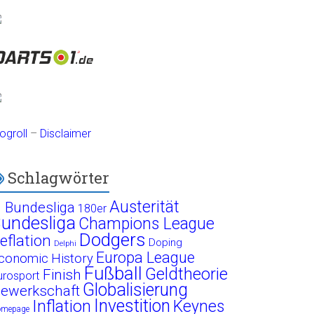
ogroll
–
Disclaimer
Schlagwörter
Austerität
. Bundesliga
180er
undesliga
Champions League
Dodgers
eflation
Doping
Delphi
Europa League
conomic History
Fußball
Geldtheorie
Finish
urosport
Globalisierung
ewerkschaft
Investition
Inflation
Keynes
omepage