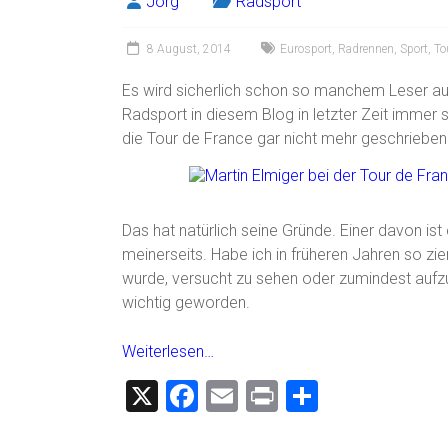
Jörg
Radsport
ok
8 August, 2014
Eurosport
,
Radrennen
,
Sport
,
To
Es wird sicherlich schon so manchem Leser auf
Radsport in diesem Blog in letzter Zeit immer 
die Tour de France gar nicht mehr geschrieben
Das hat natürlich seine Gründe. Einer davon is
meinerseits. Habe ich in früheren Jahren so zi
wurde, versucht zu sehen oder zumindest aufzu
wichtig geworden.
Weiterlesen…
X
F
E
Pr
T
a
m
in
eil