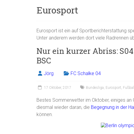
Eurosport
Eurosport ist ein auf Sportberichterstattung 
Unter anderem werden dort viele Radrennen üb
Nur ein kurzer Abriss: S04
BSC
Jörg
FC Schalke 04
17 Oktober, 2017
Bundesliga
,
Eurosport
,
Fußbal
Bestes Sommerwetter im Oktober, einiges an Gar
diesmal wieder daran, die
Begegnung in der Hau
können.