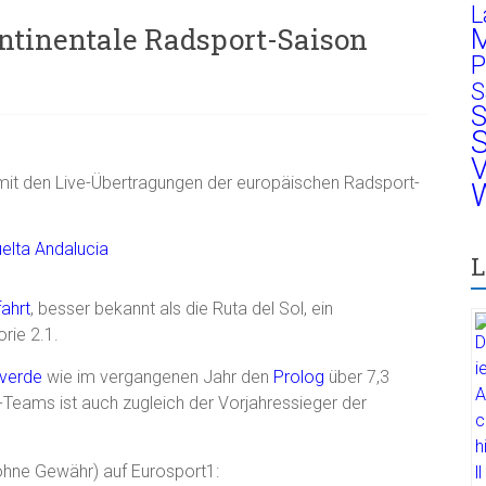
L
kontinentale Radsport-Saison
M
P
S
S
S
V
it den Live-Übertragungen der europäischen Radsport-
W
L
ahrt
, besser bekannt als die Ruta del Sol, ein
rie 2.1.
lverde
wie im vergangenen Jahr den
Prolog
über 7,3
-Teams ist auch zugleich der Vorjahressieger der
hne Gewähr) auf Eurosport1: