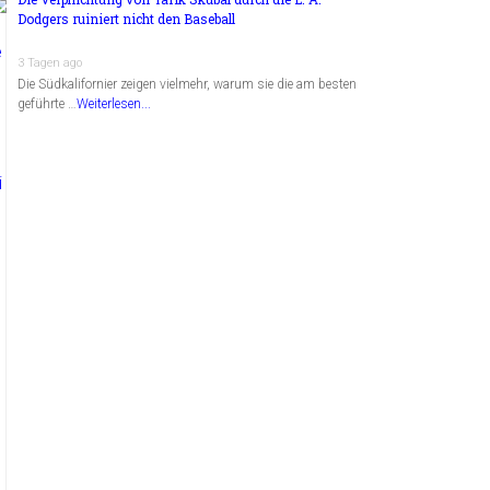
Dodgers ruiniert nicht den Baseball
3 Tagen ago
Die Südkalifornier zeigen vielmehr, warum sie die am besten
geführte …
Weiterlesen...