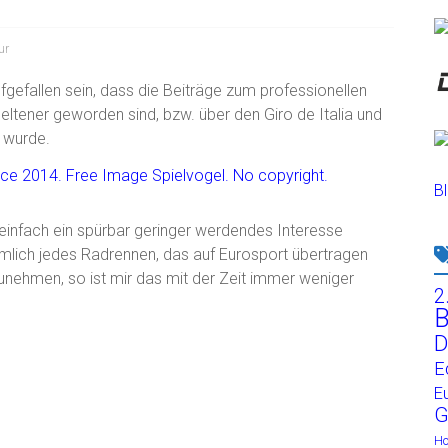
ur
gefallen sein, dass die Beiträge zum professionellen
seltener geworden sind, bzw. über den Giro de Italia und
 wurde.
Bl
t einfach ein spürbar geringer werdendes Interesse
emlich jedes Radrennen, das auf Eurosport übertragen
nehmen, so ist mir das mit der Zeit immer weniger
2
B
D
E
E
G
H