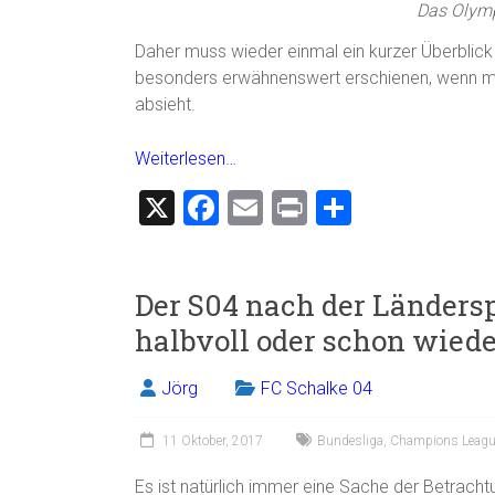
Das Olymp
Daher muss wieder einmal ein kurzer Überblick
besonders erwähnenswert erschienen, wenn ma
absieht.
Weiterlesen…
X
F
E
Pr
T
a
m
in
eil
ce
ai
t
e
Der S04 nach der Ländersp
b
l
n
halbvoll oder schon wiede
o
ok
Jörg
FC Schalke 04
11 Oktober, 2017
Bundesliga
,
Champions Leagu
Es ist natürlich immer eine Sache der Betracht