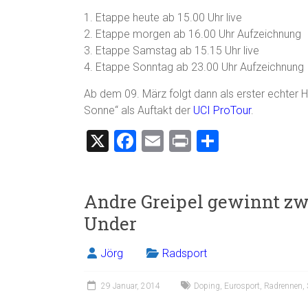
1. Etappe heute ab 15.00 Uhr live
2. Etappe morgen ab 16.00 Uhr Aufzeichnung
3. Etappe Samstag ab 15.15 Uhr live
4. Etappe Sonntag ab 23.00 Uhr Aufzeichnung
Ab dem 09. März folgt dann als erster echter
Sonne“ als Auftakt der
UCI ProTour
.
X
F
E
Pr
T
a
m
in
eil
ce
ai
t
e
Andre Greipel gewinnt zw
b
l
n
Under
o
ok
Jörg
Radsport
29 Januar, 2014
Doping
,
Eurosport
,
Radrennen
,