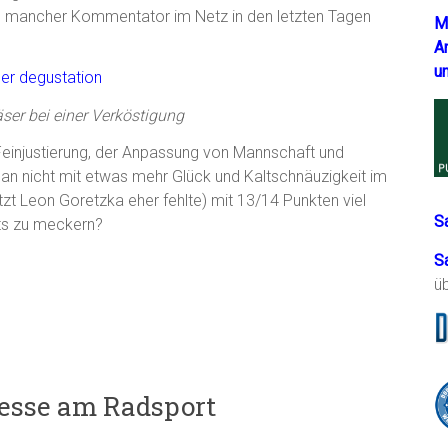
so mancher Kommentator im Netz in den letzten Tagen
M
A
u
äser bei einer Verköstigung
Feinjustierung, der Anpassung von Mannschaft und
n nicht mit etwas mehr Glück und Kaltschnäuzigkeit im
zt Leon Goretzka eher fehlte) mit 13/14 Punkten viel
S
hts zu meckern?
S
ü
esse am Radsport