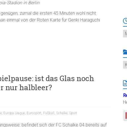
ia-Stadion in Berlin
 genügen, zumal die ersten 45 Minuten wohl nicht
n einmal von der Roten Karte für Genki Haraguchi
Ar
K
ielpause: ist das Glas noch
r nur halbleer?
R
H
e
,
Europa League
,
Eurosport
,
Fußball
,
Schalke
,
Sport
ungsweise: befindet sich der FC Schalke 04 bereits auf