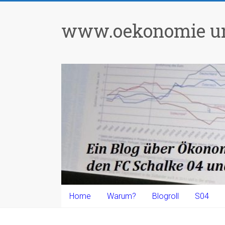
Zum
Inhalt
www.oekonomie un
springen
Home
Warum?
Blogroll
S04