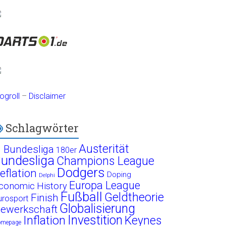
ogroll
–
Disclaimer
Schlagwörter
Austerität
. Bundesliga
180er
undesliga
Champions League
Dodgers
eflation
Doping
Delphi
Europa League
conomic History
Fußball
Geldtheorie
Finish
urosport
Globalisierung
ewerkschaft
Investition
Inflation
Keynes
omepage