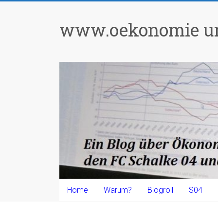
Zum
Inhalt
www.oekonomie un
springen
Home
Warum?
Blogroll
S04