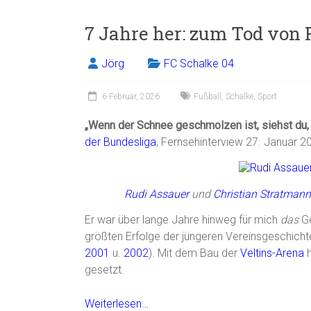
ce
ai
t
e
7 Jahre her: zum Tod von 
b
l
n
o
Jörg
FC Schalke 04
ok
6 Februar, 2026
Fußball
,
Schalke
,
Sport
„Wenn der Schnee geschmolzen ist, siehst du, 
der Bundesliga
, Fernsehinterview 27. Januar 2
Rudi Assauer
und
Christian Stratmann
Er war über lange Jahre hinweg für mich
das
Ge
größten Erfolge der jüngeren Vereinsgeschicht
2001
u.
2002
). Mit dem Bau der
Veltins-Arena
h
gesetzt.
Weiterlesen…