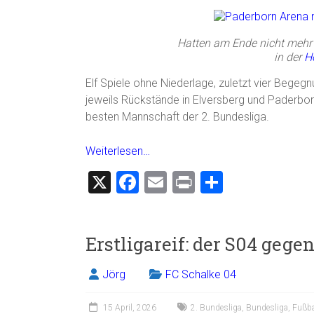
Hatten am Ende nicht mehr 
in der
H
Elf Spiele ohne Niederlage, zuletzt vier Beg
jeweils Rückstände in Elversberg und Paderborn 
besten Mannschaft der 2. Bundesliga.
Weiterlesen…
X
F
E
Pr
T
a
m
in
eil
ce
ai
t
e
Erstligareif: der S04 gege
b
l
n
o
Jörg
FC Schalke 04
ok
15 April, 2026
2. Bundesliga
,
Bundesliga
,
Fußba