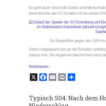
Es geht auch ohne Edin Dzeko und Nikola Katic
beeindruckte der FC Schalke 04 bei seinen Er
Die Siegesfeier gegen den S04 mus
Dzeko rotgesperrt und an der Schulter verletzt
Saison-Aus. Die negativen Nachrichten nach der
Weiterlesen…
X
F
E
Pr
T
a
m
in
eil
ce
ai
t
e
Typisch S04: Nach dem Hoc
b
l
n
Niederschlag