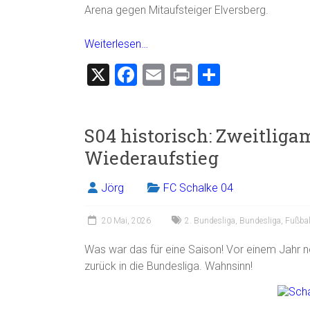
Arena gegen Mitaufsteiger Elversberg.
Weiterlesen…
X
F
E
Pr
T
a
m
in
eil
ce
ai
t
e
S04 historisch: Zweitliga
b
l
n
Wiederaufstieg
o
ok
Jörg
FC Schalke 04
20 Mai, 2026
2. Bundesliga
,
Bundesliga
,
Fußbal
Was war das für eine Saison! Vor einem Jahr no
zurück in die Bundesliga. Wahnsinn!