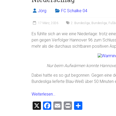
o
ok
Jörg
FC Schalke 04
17 März, 2026
2. Bundesliga
,
Bundesliga
,
Fußba
Es fühlte sich an wie eine Niederlage: trotz ei
pen gegen Verfolger Hannover 96 zum Schlus
mehr als die durchaus sichtbaren positiven As
Nur beim Aufwärmen konnte Hannover 
Dabei hatte es so gut begonnen. Gegen eine de
Bundesliga lieferte Blau-Weiß über 50 Minuten 
Weiterlesen…
X
F
E
Pr
T
a
m
in
eil