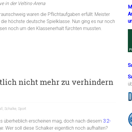
e in der Veltins-Arena
M
A
aunschweig waren die Pflichtaufgaben erfüllt: Meister
u
n die höchste deutsche Spielklasse. Nun ging es nur noch
hsen noch um den Klassenerhalt fürchten mussten.
S
S
ntlich nicht mehr zu verhindern
ü
ll
,
Schalke
,
Sport
s überheblich erscheinen mag, doch nach diesem
3:2-
age: Wer soll diese Schalker eigentlich noch aufhalten?