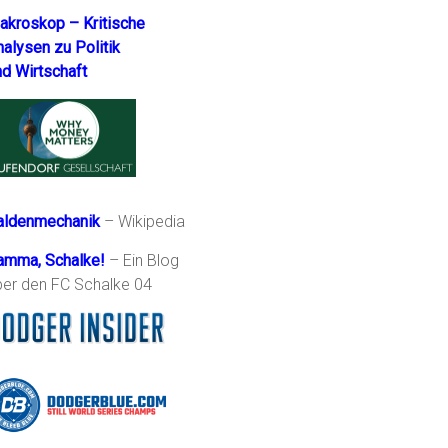
akroskop – Kritische
nalysen zu Politik
nd Wirtschaft
aldenmechanik
– Wikipedia
amma, Schalke!
– Ein Blog
ber den FC Schalke 04