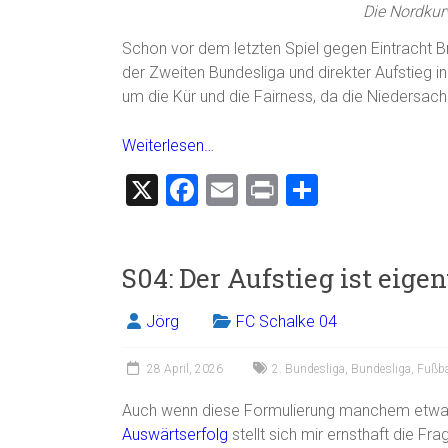
Die Nordkurv
Schon vor dem letzten Spiel gegen Eintracht Br
der Zweiten Bundesliga und direkter Aufstieg i
um die Kür und die Fairness, da die Niedersac
Weiterlesen…
X
F
E
Pr
T
a
m
in
eil
ce
ai
t
e
S04: Der Aufstieg ist eige
b
l
n
o
Jörg
FC Schalke 04
ok
28 April, 2026
2. Bundesliga
,
Bundesliga
,
Fußba
Auch wenn diese Formulierung manchem etwa
Auswärtserfolg
stellt sich mir ernsthaft die Fr