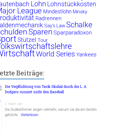
Lohn
autenbach
Lohnstückkosten
ajor League
Mindestlohn
Minsky
roduktivität
Radrennen
Schalke
aldenmechanik
Say's Law
chulden
Sparen
Sparparadoxon
port
Stützel
Tour
olkswirtschaftslehre
irtschaft
World Series
Yankees
etzte Beiträge:
Die Verpflichtung von Tarik Skubal durch die L. A.
Dodgers ruiniert nicht den Baseball
2 Tagen ago
Die Südkalifornier zeigen vielmehr, warum sie die am besten
geführte …
Weiterlesen...