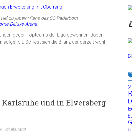
viel zu jubeln: Fans des SC Paderborn
ome-Deluxe-Arena
egnungen gegen Topteams der Liga gewonnen, dabei
aufgeholt. So liest sich die Bilanz der derzeit wohl
Bl
2
B
D
n Karlsruhe und in Elversberg
E
E
G
ll
,
Schalke
,
Sport
H