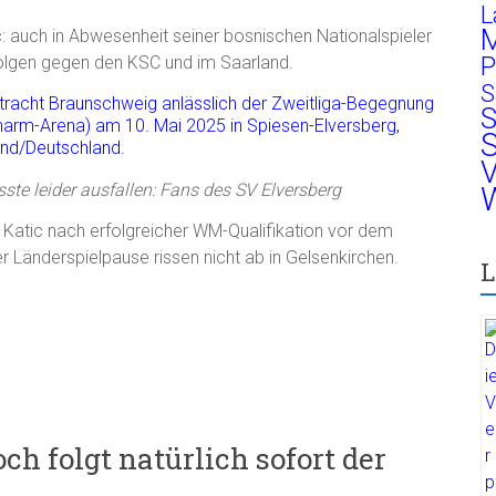
L
M
: auch in Abwesenheit seiner bosnischen Nationalspieler
P
folgen gegen den KSC und im Saarland.
S
S
S
V
ste leider ausfallen: Fans des SV Elversberg
W
, Katic nach erfolgreicher WM-Qualifikation vor dem
 Länderspielpause rissen nicht ab in Gelsenkirchen.
L
h folgt natürlich sofort der