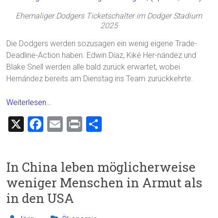
Ehemaliger Dodgers Ticketschalter im Dodger Stadium
2025
Die Dodgers werden sozusagen ein wenig eigene Trade-
Deadline-Action haben. Edwin Díaz, Kiké Her-nández und
Blake Snell werden alle bald zurück erwartet, wobei
Hernández bereits am Dienstag ins Team zurückkehrte.
Weiterlesen…
X
F
E
Pr
T
a
m
in
eil
ce
ai
t
e
In China leben möglicherweise
b
l
n
weniger Menschen in Armut als
o
in den USA
ok