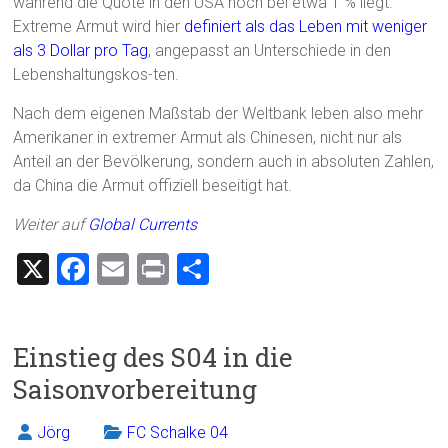
während die Quote in den USA noch bei etwa 1 % liegt.
Extreme Armut wird hier
definiert als das Leben mit weniger
als 3 Dollar pro Tag
, angepasst an Unterschiede in den
Lebenshaltungskos-ten.
Nach dem eigenen Maßstab der Weltbank leben also mehr
Amerikaner in extremer Armut als Chinesen, nicht nur als
Anteil an der Bevölkerung, sondern auch in absoluten Zahlen,
da China die Armut offiziell beseitigt hat.
Weiter auf
Global Currents
X
F
E
Pr
T
a
m
in
eil
ce
ai
t
e
Einstieg des S04 in die
b
l
n
Saisonvorbereitung
o
ok
Jörg
FC Schalke 04