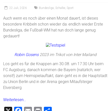
22 Juli, 2026
Bundesliga
,
Schalke
,
Sport
Auch wenn es noch über einen Monat dauert, ist dieses
besondere Kribbeln schon wieder da: endlich wieder Erste
Bundesliga, die Fußball-WM hat nun doch lange genug
gedauert!
Robin Gosens
2023 im Trikot von Inter Mailand
Los geht es für die Knappen am 30.08. um 17:30 Uhr beim
FC Augsburg, danach kommen die Bayern (natürlich, wer
sonst!) zum Heimspielauftakt, dann geht es in die Hauptstadt
zu Union Berlin und in der Arena gegen Mitaufsteiger
Elversberg.
Weiterlesen…
X
F
E
Pr
T