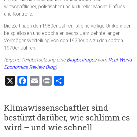
wirtschaftlicher, poli-tischer und kultureller Macht, Einfluss
und Kontrolle.
Die Zeit nach den 1980er Jahren ist eine völlige Umkehr der
beispiellosen und epochalen sechs Jahr-zehnte langen
Vermögensverteilung von den 1930er bis zu den späten
1970er Jahren.
(Eigene Teilübersetzung eine
Blogbeitrages
vom
Real-World
Economics Review Blog
)
X
F
E
Pr
T
a
m
in
eil
ce
ai
t
e
Klimawissenschaftler sind
b
l
n
bestürzt darüber, wie schlimm es
o
wird – und wie schnell
ok