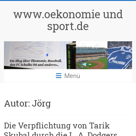
Zum
Inhalt
www.oekonomie und
springen
sport.de
Menü
Autor:
Jörg
Die Verpflichtung von Tarik
Skubal durch die L. A. Dodgers