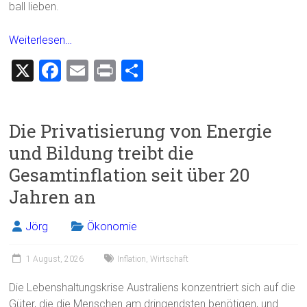
ball lieben.
Weiterlesen…
X
F
E
Pr
T
a
m
in
eil
ce
ai
t
e
Die Privatisierung von Energie
b
l
n
und Bildung treibt die
o
Gesamtinflation seit über 20
ok
Jahren an
Jörg
Ökonomie
1 August, 2026
Inflation
,
Wirtschaft
Die Lebenshaltungskrise Australiens konzentriert sich auf die
Güter, die die Menschen am dringendsten benötigen, und