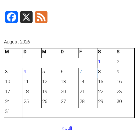
ok
F
X
F
a
e
c
e
August 2026
M
D
M
D
F
S
S
e
d
1
2
b
3
4
5
6
7
8
9
o
10
11
12
13
14
15
16
o
17
18
19
20
21
22
23
24
25
26
27
28
29
30
k
31
« Juli