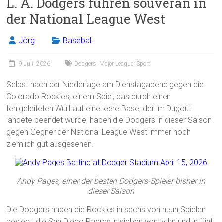
L. A. Dodgers führen souverän in
b
l
n
der National League West
o
ok
Jörg
Baseball
9 Juli, 2026
Dodgers
,
Major League
,
Sport
Selbst nach der Niederlage am Dienstagabend gegen die
Colorado Rockies, einem Spiel, das durch einen
fehlgeleiteten Wurf auf eine leere Base, der im Dugout
landete beendet wurde, haben die Dodgers in dieser Saison
gegen Gegner der National League West immer noch
ziemlich gut ausgesehen.
Andy Pages, einer der besten Dodgers-Spieler bisher in
dieser Saison
Die Dodgers haben die Rockies in sechs von neun Spielen
besiegt, die San Diego Padres in sieben von zehn und in fünf