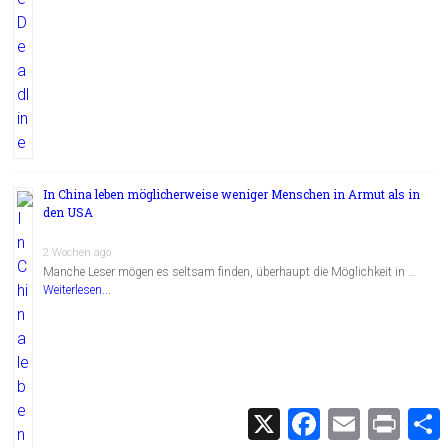
In China leben möglicherweise weniger Menschen in Armut als in
den USA
2 Wochen ago
Manche Leser mögen es seltsam finden, überhaupt die Möglichkeit in …
Weiterlesen...
X
F
E
P
a
m
r
c
a
i
i