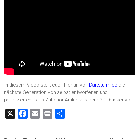
In diesem Video stellt euch Florian von
Dartsturm.de
die
nächste Generation von selbst entworfenen und
produzierten Darts Zubehör Artikel aus dem 3D Drucker vor!
X
F
E
Pr
T
a
m
in
eil
ce
ai
t
e