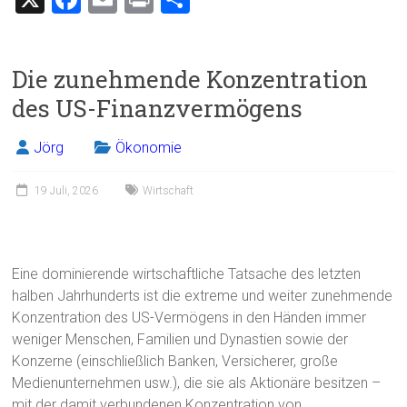
a
m
in
eil
ce
ai
t
e
Die zunehmende Konzentration
b
l
n
des US-Finanzvermögens
o
ok
Jörg
Ökonomie
19 Juli, 2026
Wirtschaft
Eine dominierende wirtschaftliche Tatsache des letzten
halben Jahrhunderts ist die extreme und weiter zunehmende
Konzentration des US-Vermögens in den Händen immer
weniger Menschen, Familien und Dynastien sowie der
Konzerne (einschließlich Banken, Versicherer, große
Medienunternehmen usw.), die sie als Aktionäre besitzen –
mit der damit verbundenen Konzentration von