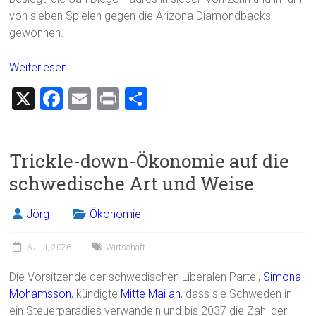
von sieben Spielen gegen die Arizona Diamondbacks
gewonnen.
Weiterlesen…
X
F
E
Pr
T
a
m
in
eil
ce
ai
t
e
Trickle-down-Ökonomie auf die
b
l
n
schwedische Art und Weise
o
ok
Jörg
Ökonomie
6 Juli, 2026
Wirtschaft
Die Vorsitzende der schwedischen Liberalen Partei,
Simona
Mohamsson
, kündigte
Mitte Mai an
, dass sie Schweden in
ein Steuerparadies verwandeln und bis 2037 die Zahl der