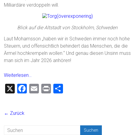
Milliardäre verdoppeln will.
Blick auf die Altstadt von Stockholm, Schweden
Laut Mohamsson „haben wir in Schweden immer noch hohe
Steuern, und offensichtlich behindert das Menschen, die die
Ärmel hochkrempeln wollen.“ Und genau diesen Unsinn muss
man sich im Jahr 2026 anhören!
Weiterlesen…
X
F
E
Pr
T
a
m
in
eil
ce
ai
t
e
← Zurück
b
l
n
o