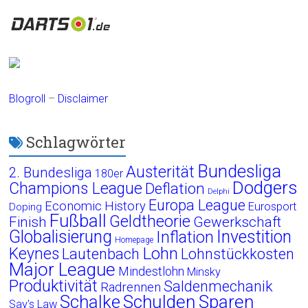
Blogroll
–
Disclaimer
Schlagwörter
Bundesliga
Austerität
2. Bundesliga
180er
Dodgers
Champions League
Deflation
Delphi
Europa League
Economic History
Eurosport
Doping
Fußball
Geldtheorie
Finish
Gewerkschaft
Globalisierung
Investition
Inflation
Homepage
Lohn
Keynes
Lautenbach
Lohnstückkosten
Major League
Mindestlohn
Minsky
Produktivität
Saldenmechanik
Radrennen
Schalke
Schulden
Sparen
Say's Law