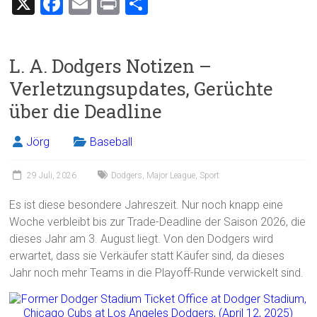
X
F
E
Pr
T
a
m
in
eil
ce
ai
t
e
L. A. Dodgers Notizen –
b
l
n
Verletzungsupdates, Gerüchte
o
über die Deadline
ok
Jörg
Baseball
29 Juli, 2026
Dodgers
,
Major League
,
Sport
Es ist diese besondere Jahreszeit. Nur noch knapp eine
Woche verbleibt bis zur Trade-Deadline der Saison 2026, die
dieses Jahr am 3. August liegt. Von den Dodgers wird
erwartet, dass sie Verkäufer statt Käufer sind, da dieses
Jahr noch mehr Teams in die Playoff-Runde verwickelt sind.