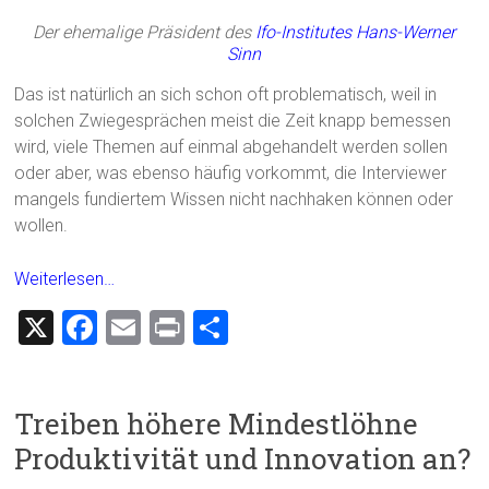
Der ehemalige Präsident des
Ifo-Institutes
Hans-Werner
Sinn
Das ist natürlich an sich schon oft problematisch, weil in
solchen Zwiegesprächen meist die Zeit knapp bemessen
wird, viele Themen auf einmal abgehandelt werden sollen
oder aber, was ebenso häufig vorkommt, die Interviewer
mangels fundiertem Wissen nicht nachhaken können oder
wollen.
Weiterlesen…
X
F
E
Pr
T
a
m
in
eil
ce
ai
t
e
Treiben höhere Mindestlöhne
b
l
n
Produktivität und Innovation an?
o