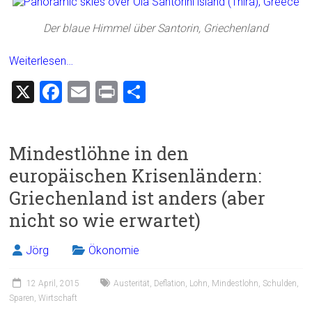
Der blaue Himmel über Santorin, Griechenland
Weiterlesen…
X
F
E
Pr
T
a
m
in
eil
ce
ai
t
e
Mindestlöhne in den
b
l
n
europäischen Krisenländern:
o
Griechenland ist anders (aber
ok
nicht so wie erwartet)
Jörg
Ökonomie
12 April, 2015
Austerität
,
Deflation
,
Lohn
,
Mindestlohn
,
Schulden
,
Sparen
,
Wirtschaft