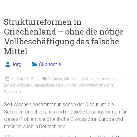
a
m
in
eil
ce
ai
t
e
Strukturreformen in
b
l
n
Griechenland – ohne die nötige
o
Vollbeschäftigung das falsche
ok
Mittel
Jörg
Ökonomie
11 Mai, 2015
Deflation
,
Inflation
,
Investition
,
Keynes
,
Lohn
,
Lohnstückkosten
,
Mindestlohn
,
Produktivität
,
Volkswirtschaftslehre
,
Wirtschaft
Seit Wochen bestimmt nun schon der Disput um die
Schulden Griechenlands und mögliche Lösungsformen für
dieses Problem die öffentliche Diskussion in Europa und
natürlich auch in Deutschland.