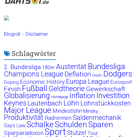
Blogroll
–
Disclaimer
Schlagwörter
Bundesliga
Austerität
2. Bundesliga
180er
Dodgers
Champions League
Deflation
Delphi
Europa League
Economic History
Eurosport
Doping
Fußball
Geldtheorie
Finish
Gewerkschaft
Globalisierung
Investition
Inflation
Homepage
Lohn
Keynes
Lautenbach
Lohnstückkosten
Major League
Mindestlohn
Minsky
Produktivität
Saldenmechanik
Radrennen
Schalke
Schulden
Sparen
Say's Law
Sport
Stützel
Sparparadoxon
Tour