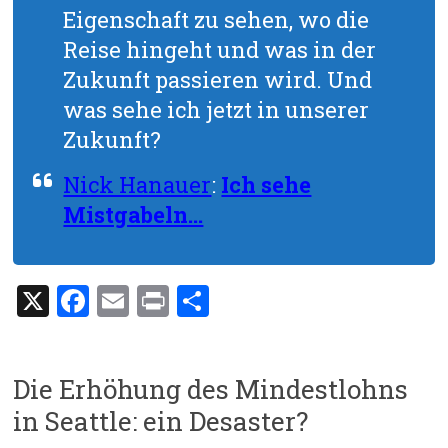
Eigenschaft zu sehen, wo die
Reise hingeht und was in der
Zukunft passieren wird. Und
was sehe ich jetzt in unserer
Zukunft?
Nick Hanauer
:
Ich sehe
Mistgabeln…
X
F
E
Pr
T
a
m
in
eil
ce
ai
t
e
Die Erhöhung des Mindestlohns
b
l
n
in Seattle: ein Desaster?
o