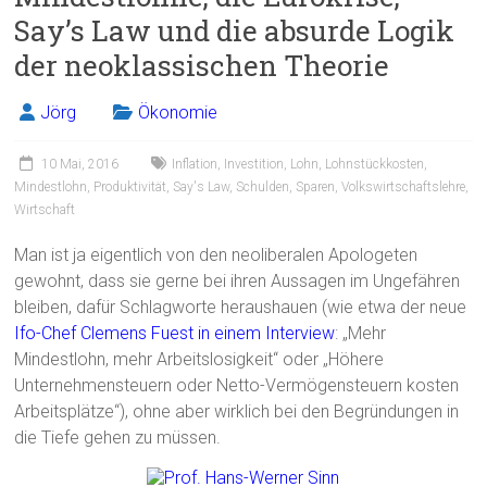
o
Say’s Law und die absurde Logik
ok
der neoklassischen Theorie
Jörg
Ökonomie
10 Mai, 2016
Inflation
,
Investition
,
Lohn
,
Lohnstückkosten
,
Mindestlohn
,
Produktivität
,
Say's Law
,
Schulden
,
Sparen
,
Volkswirtschaftslehre
,
Wirtschaft
Man ist ja eigentlich von den neoliberalen Apologeten
gewohnt, dass sie gerne bei ihren Aussagen im Ungefähren
bleiben, dafür Schlagworte heraushauen (wie etwa der neue
Ifo-Chef Clemens Fuest in einem Interview
: „Mehr
Mindestlohn, mehr Arbeitslosigkeit“ oder „Höhere
Unternehmensteuern oder Netto-Vermögensteuern kosten
Arbeitsplätze“), ohne aber wirklich bei den Begründungen in
die Tiefe gehen zu müssen.