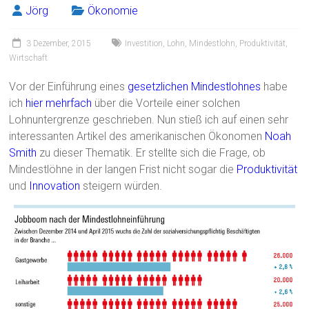
ok
Jörg
Ökonomie
3 Dezember, 2015
Investition
,
Lohn
,
Mindestlohn
,
Produktivität
,
Wirtschaft
Vor der Einführung eines
gesetzlichen Mindestlohnes
habe
ich
hier mehrfach
über die Vorteile einer solchen
Lohnuntergrenze geschrieben. Nun stieß ich auf einen sehr
interessanten Artikel des amerikanischen Ökonomen
Noah
Smith
zu dieser Thematik. Er stellte sich die Frage, ob
Mindestlöhne in der langen Frist nicht sogar die
Produktivität
und
Innovation
steigern würden.