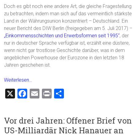
Doch es gibt noch eine andere Art, die gleiche Fragestellung
zu betrachten, indem man sich auf das vermeintlich stärkste
Land in der Währungsunion konzentriert – Deutschland. Ein
neuer Bericht des DIW Berlin (freigegeben am 5. Juli 2017) –
„Einkommensschichten und Erwerbsformen seit 1995“
, der
nur in deutscher Sprache verfügbar ist, erzählt eine düstere,
wenn nicht gar trostlose Geschichte darüber, was in dem
angeblichen Powerhouse der Eurozone in den letzten 18
Jahren geschehen ist.
Weiterlesen…
X
F
E
Pr
T
a
m
in
eil
ce
ai
t
e
Vor drei Jahren: Offener Brief von
b
l
n
US-Milliardär Nick Hanauer an
o