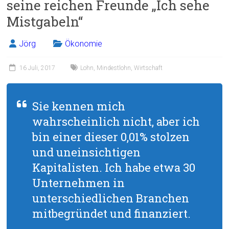
seine reichen Freunde „Ich sehe
ok
Mistgabeln“
Jörg
Ökonomie
16 Juli, 2017
Lohn
,
Mindestlohn
,
Wirtschaft
Sie kennen mich
wahrscheinlich nicht, aber ich
bin einer dieser 0,01% stolzen
und uneinsichtigen
Kapitalisten. Ich habe etwa 30
Unternehmen in
unterschiedlichen Branchen
mitbegründet und finanziert.