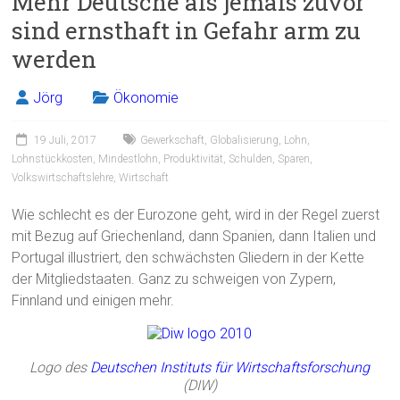
Mehr Deutsche als jemals zuvor
b
l
n
sind ernsthaft in Gefahr arm zu
o
werden
ok
Jörg
Ökonomie
19 Juli, 2017
Gewerkschaft
,
Globalisierung
,
Lohn
,
Lohnstückkosten
,
Mindestlohn
,
Produktivität
,
Schulden
,
Sparen
,
Volkswirtschaftslehre
,
Wirtschaft
Wie schlecht es der Eurozone geht, wird in der Regel zuerst
mit Bezug auf Griechenland, dann Spanien, dann Italien und
Portugal illustriert, den schwächsten Gliedern in der Kette
der Mitgliedstaaten. Ganz zu schweigen von Zypern,
Finnland und einigen mehr.
Logo des
Deutschen Instituts für Wirtschaftsforschung
(DIW)