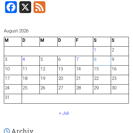
F
X
F
a
e
c
e
August 2026
M
D
M
D
F
S
S
e
d
1
2
b
3
4
5
6
7
8
9
o
10
11
12
13
14
15
16
o
17
18
19
20
21
22
23
24
25
26
27
28
29
30
k
31
« Juli
Archiv