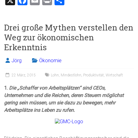
X
F
E
Pr
T
a
m
in
eil
ce
ai
t
e
Drei große Mythen verstellen den
b
l
n
Weg zur ökonomischen
o
Erkenntnis
ok
Jörg
Ökonomie
22 März, 2015
Lohn
,
Mindestlohn
,
Produktivität
,
Wirtschaft
1.
Die „Schaffer von Arbeitsplätzen“ sind CEOs,
Unternehmen und die Reichen, deren Steuern möglichst
gering sein müssen, um sie dazu zu bewegen, mehr
Arbeitsplätze ins Leben zu rufen.