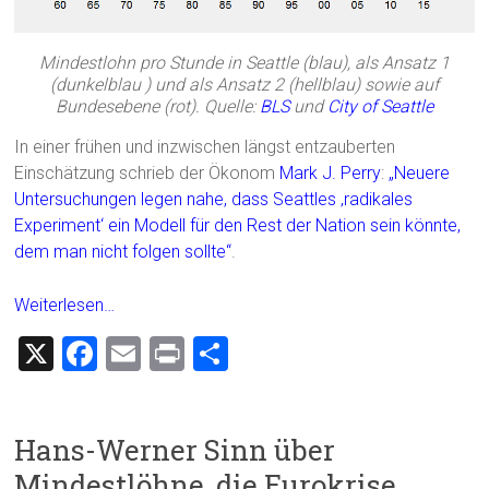
Mindestlohn pro Stunde in Seattle (blau), als Ansatz 1
(dunkelblau ) und als Ansatz 2 (hellblau) sowie auf
Bundesebene (rot). Quelle:
BLS
und
City of Seattle
In einer frühen und inzwischen längst entzauberten
Einschätzung schrieb der Ökonom
Mark J. Perry
:
„Neuere
Untersuchungen legen nahe, dass Seattles ‚radikales
Experiment‘ ein Modell für den Rest der Nation sein könnte,
dem man nicht folgen sollte“
.
Weiterlesen…
X
F
E
Pr
T
a
m
in
eil
ce
ai
t
e
Hans-Werner Sinn über
b
l
n
Mindestlöhne, die Eurokrise,