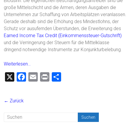
Blödsinn. Die eigentlichen Beschäftigungsantreiber sind die
große Mittelschicht und die Armen, deren Ausgaben die
Unternehmen zur Schaffung von Arbeitsplätzen veranlassen.
Gerade deshalb sind die Erhöhung des Mindestlohns, der
Schutz vor ausufernden Überstunden, die Erweiterung des
Earned Income Tax Credit (Einkommenssteuer-Gutschrift)
und die Verringerung der Steuern für die Mittelklasse
dringend notwendige Instrumente zur Konjunkturbelebung.
Weiterlesen…
X
F
E
Pr
T
a
m
in
eil
ce
ai
t
e
← Zurück
b
l
n
o
ok