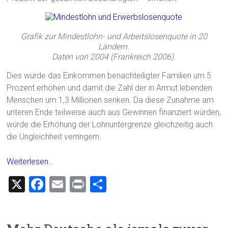
Grafik zur Mindestlohn- und Arbeitslosenquote in 20
Ländern.
Daten von 2004 (Frankreich 2006).
Dies würde das Einkommen benachteiligter Familien um 5
Prozent erhöhen und damit die Zahl der in Armut lebenden
Menschen um 1,3 Millionen senken. Da diese Zunahme am
unteren Ende teilweise auch aus Gewinnen finanziert würden,
würde die Erhöhung der Lohnuntergrenze gleichzeitig auch
die Ungleichheit verringern.
Weiterlesen…
X
F
E
Pr
T
a
m
in
eil
ce
ai
t
e