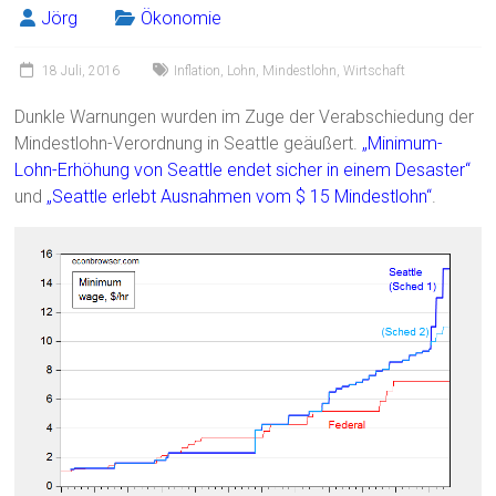
ok
Jörg
Ökonomie
18 Juli, 2016
Inflation
,
Lohn
,
Mindestlohn
,
Wirtschaft
Dunkle Warnungen wurden im Zuge der Verabschiedung der
Mindestlohn-Verordnung in Seattle geäußert.
„Minimum-
Lohn-Erhöhung von Seattle endet sicher in einem Desaster“
und
„Seattle erlebt Ausnahmen vom $ 15 Mindestlohn“
.