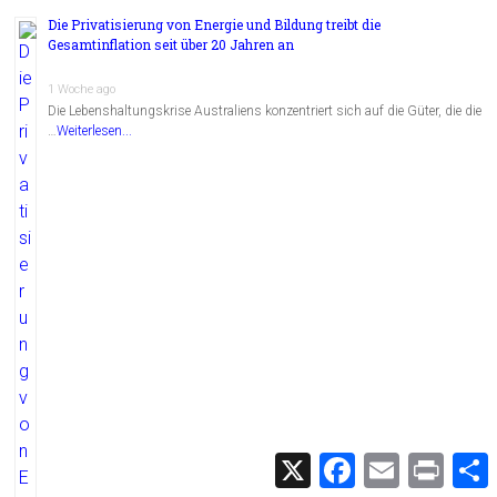
Die Privatisierung von Energie und Bildung treibt die
Gesamtinflation seit über 20 Jahren an
1 Woche ago
Die Lebenshaltungskrise Australiens konzentriert sich auf die Güter, die die
…
Weiterlesen...
X
F
E
P
a
m
r
c
a
i
i