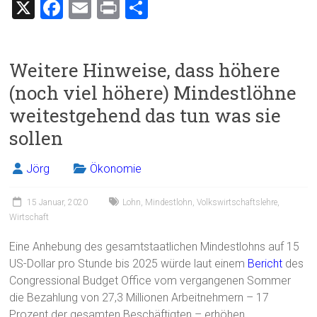
X
F
E
Pr
T
a
m
in
eil
ce
ai
t
e
Weitere Hinweise, dass höhere
b
l
n
(noch viel höhere) Mindestlöhne
o
weitestgehend das tun was sie
ok
sollen
Jörg
Ökonomie
15 Januar, 2020
Lohn
,
Mindestlohn
,
Volkswirtschaftslehre
,
Wirtschaft
Eine Anhebung des gesamtstaatlichen Mindestlohns auf 15
US-Dollar pro Stunde bis 2025 würde laut einem
Bericht
des
Congressional Budget Office vom vergangenen Sommer
die Bezahlung von 27,3 Millionen Arbeitnehmern – 17
Prozent der gesamten Beschäftigten – erhöhen.