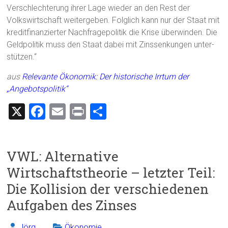
Verschlechterung ihrer Lage wieder an den Rest der
Volkswirtschaft weitergeben. Folglich kann nur der Staat mit
kreditfinanzierter Nachfragepolitik die Krise überwinden. Die
Geldpolitik muss den Staat dabei mit Zinssenkungen unter-
stützen.“
aus
Relevante Ökonomik: Der historische Irrtum der
„Angebotspolitik“
X
F
E
Pr
T
a
m
in
eil
ce
ai
t
e
VWL: Alternative
b
l
n
Wirtschaftstheorie – letzter Teil:
o
Die Kollision der verschiedenen
ok
Aufgaben des Zinses
Jörg
Ökonomie