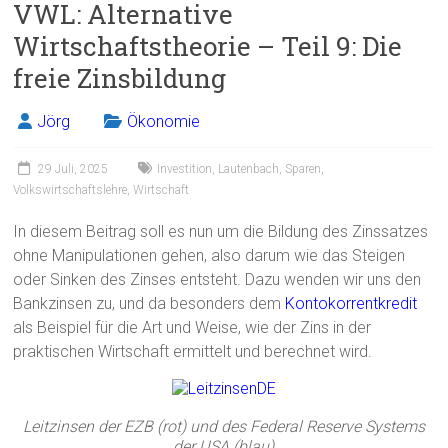
VWL: Alternative
b
l
n
Wirtschaftstheorie – Teil 9: Die
o
freie Zinsbildung
ok
Jörg
Ökonomie
29 Juli, 2025
Investition
,
Lautenbach
,
Sparen
,
Volkswirtschaftslehre
,
Wirtschaft
In diesem Beitrag soll es nun um die Bildung des Zinssatzes
ohne Manipulationen gehen, also darum wie das Steigen
oder Sinken des Zinses entsteht. Dazu wenden wir uns den
Bankzinsen zu, und da besonders dem
Kontokorrentkredit
als Beispiel für die Art und Weise, wie der Zins in der
praktischen Wirtschaft ermittelt und berechnet wird.
Leitzinsen der EZB (rot) und des Federal Reserve Systems
der USA (blau)