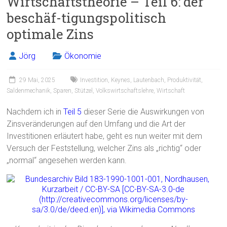
Wirtschaftstheorie – Teil 6: der
o
beschäf-tigungspolitisch
ok
optimale Zins
Jörg
Ökonomie
29 Mai, 2025
Investition
,
Keynes
,
Lautenbach
,
Produktivität
,
Saldenmechanik
,
Sparen
,
Stützel
,
Volkswirtschaftslehre
,
Wirtschaft
Nachdem ich in
Teil 5
dieser Serie die Auswirkungen von
Zinsveränderungen auf den Umfang und die Art der
Investitionen erläutert habe, geht es nun weiter mit dem
Versuch der Feststellung, welcher Zins als „richtig“ oder
„normal“ angesehen werden kann.