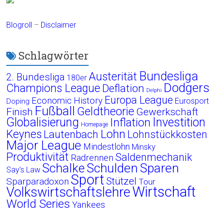
Blogroll
–
Disclaimer
Schlagwörter
Bundesliga
Austerität
2. Bundesliga
180er
Dodgers
Champions League
Deflation
Delphi
Europa League
Economic History
Eurosport
Doping
Fußball
Geldtheorie
Finish
Gewerkschaft
Globalisierung
Investition
Inflation
Homepage
Lohn
Keynes
Lautenbach
Lohnstückkosten
Major League
Mindestlohn
Minsky
Produktivität
Saldenmechanik
Radrennen
Schalke
Schulden
Sparen
Say's Law
Sport
Stützel
Sparparadoxon
Tour
Wirtschaft
Volkswirtschaftslehre
World Series
Yankees