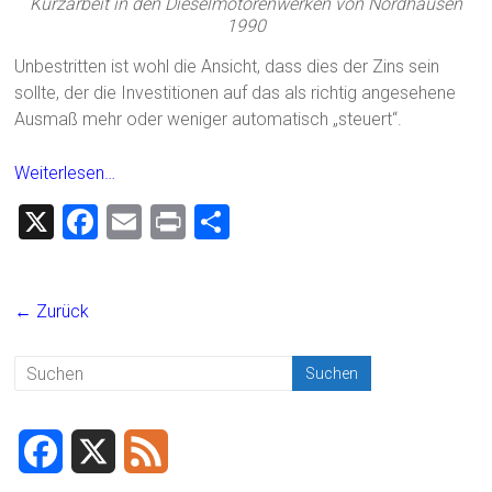
Kurzarbeit in den Dieselmotorenwerken von Nordhausen
1990
Unbestritten ist wohl die Ansicht, dass dies der Zins sein
sollte, der die Investitionen auf das als richtig angesehene
Ausmaß mehr oder weniger automatisch „steuert“.
Weiterlesen…
X
F
E
Pr
T
a
m
in
eil
ce
ai
t
e
← Zurück
b
l
n
o
ok
F
X
F