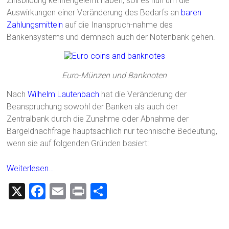
Zinsbildung kennengelernt haben, soll es nun um die
Auswirkungen einer Veränderung des Bedarfs an
baren
Zahlungsmitteln
auf die Inanspruch-nahme des
Bankensystems und demnach auch der Notenbank gehen.
Euro-Münzen und Banknoten
Nach
Wilhelm Lautenbach
hat die Veränderung der
Beanspruchung sowohl der Banken als auch der
Zentralbank durch die Zunahme oder Abnahme der
Bargeldnachfrage hauptsächlich nur technische Bedeutung,
wenn sie auf folgenden Gründen basiert:
Weiterlesen…
X
F
E
Pr
T
a
m
in
eil
ce
ai
t
e