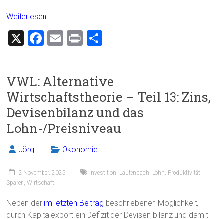
Weiterlesen…
X
F
E
Pr
T
a
m
in
eil
ce
ai
t
e
VWL: Alternative
b
l
n
Wirtschaftstheorie – Teil 13: Zins,
o
Devisenbilanz und das
ok
Lohn-/Preisniveau
Jörg
Ökonomie
2 November, 2025
Investition
,
Lautenbach
,
Lohn
,
Produktivität
,
Sparen
,
Wirtschaft
Neben der
im letzten Beitrag
beschriebenen Möglichkeit,
durch Kapitalexport ein Defizit der Devisen-bilanz und damit