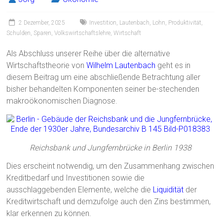
2 Dezember, 2025
Investition
,
Lautenbach
,
Lohn
,
Produktivität
,
Schulden
,
Sparen
,
Volkswirtschaftslehre
,
Wirtschaft
Als Abschluss unserer Reihe über die alternative
Wirtschaftstheorie von
Wilhelm Lautenbach
geht es in
diesem Beitrag um eine abschließende Betrachtung aller
bisher behandelten Komponenten seiner be-stechenden
makroökonomischen Diagnose.
Reichsbank und Jungfernbrücke in Berlin 1938
Dies erscheint notwendig, um den Zusammenhang zwischen
Kreditbedarf und Investitionen sowie die
ausschlaggebenden Elemente, welche die
Liquidität
der
Kreditwirtschaft und demzufolge auch den Zins bestimmen,
klar erkennen zu können.