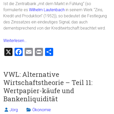
Ist die Zentralbank „mit dem Markt in Fühlung“ (so
formulierte es
Wilhelm Lautenbach
in seinem Werk “Zins,
Kredit und Produktion” (1952)), so bedeutet die Festlegung
des Zinssatzes ein eindeutiges Signal, das auch
dementsprechend von der Kreditwirtschaft beachtet wird.
Weiterlesen…
X
F
E
Pr
T
a
m
in
eil
ce
ai
t
e
VWL: Alternative
b
l
n
Wirtschaftstheorie – Teil 11:
o
Wertpapier-käufe und
ok
Bankenliquidität
Jörg
Ökonomie