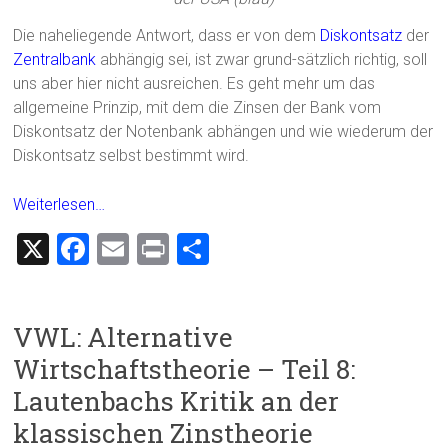
Die naheliegende Antwort, dass er von dem
Diskontsatz
der
Zentralbank
abhängig sei, ist zwar grund-sätzlich richtig, soll
uns aber hier nicht ausreichen. Es geht mehr um das
allgemeine Prinzip, mit dem die Zinsen der Bank vom
Diskontsatz der Notenbank abhängen und wie wiederum der
Diskontsatz selbst bestimmt wird.
Weiterlesen…
X
F
E
Pr
T
a
m
in
eil
ce
ai
t
e
VWL: Alternative
b
l
n
Wirtschaftstheorie – Teil 8:
o
Lautenbachs Kritik an der
ok
klassischen Zinstheorie