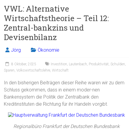
ce
ai
t
e
VWL: Alternative
b
l
n
Wirtschaftstheorie – Teil 12:
o
Zentral-bankzins und
ok
Devisenbilanz
Jörg
Ökonomie
8 Oktober, 2025
Investition
,
Lautenbach
,
Produktivität
,
Schulden
,
Sparen
,
Volkswirtschaftslehre
,
Wirtschaft
In den bisherigen Beiträgen dieser Reihe waren wir zu dem
Schluss gekommen, dass in einem moder-nen
Bankensystem die Politik der Zentralbank den
Kreditinstituten die Richtung für ihr Handeln vorgibt.
Regionalbüro Frankfurt der Deutschen Bundesbank