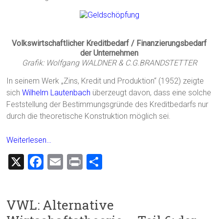
Volkswirtschaftlicher Kreditbedarf / Finanzierungsbedarf
der Unternehmen
Grafik: Wolfgang WALDNER & C.G.BRANDSTETTER
In seinem Werk „Zins, Kredit und Produktion“ (1952) zeigte
sich
Wilhelm Lautenbach
überzeugt davon, dass eine solche
Feststellung der Bestimmungsgründe des Kreditbedarfs nur
durch die theoretische Konstruktion möglich sei.
Weiterlesen…
X
F
E
Pr
T
a
m
in
eil
ce
ai
t
e
VWL: Alternative
b
l
n