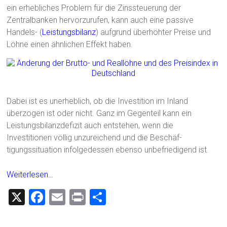
ein erhebliches Problem für die Zinssteuerung der
Zentralbanken hervorzurufen, kann auch eine passive
Handels- (
Leistungsbilanz
) aufgrund überhöhter Preise und
Löhne einen ähnlichen Effekt haben.
Dabei ist es unerheblich, ob die Investition im Inland
überzogen ist oder nicht. Ganz im Gegenteil kann ein
Leistungsbilanzdefizit auch entstehen, wenn die
Investitionen völlig unzureichend und die Beschäf-
tigungssituation infolgedessen ebenso unbefriedigend ist.
Weiterlesen…
X
F
E
Pr
T
a
m
in
eil