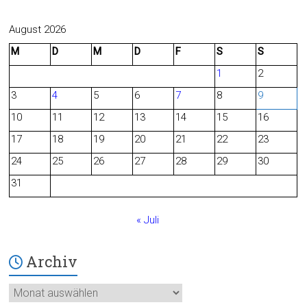
a
e
c
e
August 2026
M
D
M
D
F
S
S
e
d
1
2
b
3
4
5
6
7
8
9
o
10
11
12
13
14
15
16
o
17
18
19
20
21
22
23
24
25
26
27
28
29
30
k
31
« Juli
Archiv
Archiv