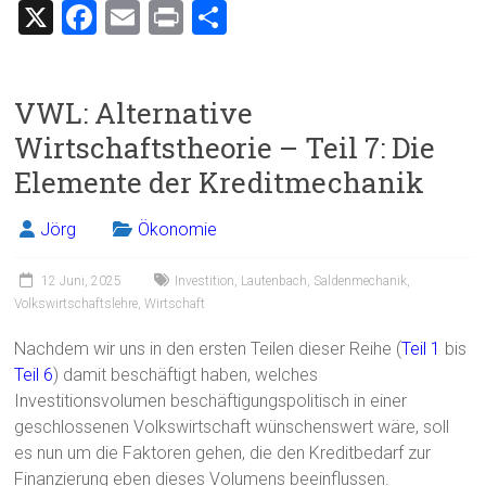
X
F
E
Pr
T
a
m
in
eil
ce
ai
t
e
VWL: Alternative
b
l
n
Wirtschaftstheorie – Teil 7: Die
o
Elemente der Kreditmechanik
ok
Jörg
Ökonomie
12 Juni, 2025
Investition
,
Lautenbach
,
Saldenmechanik
,
Volkswirtschaftslehre
,
Wirtschaft
Nachdem wir uns in den ersten Teilen dieser Reihe (
Teil 1
bis
Teil 6
) damit beschäftigt haben, welches
Investitionsvolumen beschäftigungspolitisch in einer
geschlossenen Volkswirtschaft wünschenswert wäre, soll
es nun um die Faktoren gehen, die den Kreditbedarf zur
Finanzierung eben dieses Volumens beeinflussen.