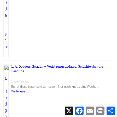
L. A. Dodgers Notizen – Verletzungsupdates, Gerüchte über die
Deadline
2 Wochen ago
Es ist diese besondere Jahreszeit. Nur noch knapp eine Woche …
Weiterlesen...
X
F
E
P
a
m
r
c
a
i
i