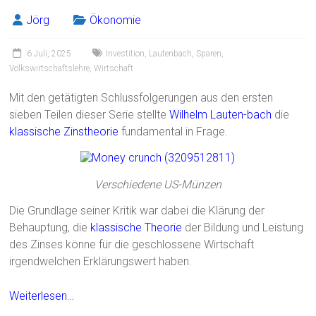
Jörg
Ökonomie
6 Juli, 2025
Investition
,
Lautenbach
,
Sparen
,
Volkswirtschaftslehre
,
Wirtschaft
Mit den getätigten Schlussfolgerungen aus den ersten
sieben Teilen dieser Serie stellte
Wilhelm Lauten-bach
die
klassische Zinstheorie
fundamental in Frage.
Verschiedene US-Münzen
Die Grundlage seiner Kritik war dabei die Klärung der
Behauptung, die
klassische Theorie
der Bildung und Leistung
des Zinses könne für die geschlossene Wirtschaft
irgendwelchen Erklärungswert haben.
Weiterlesen…