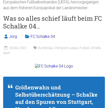
Europäischen Fußballverbandes (UEFA), hervorgegangen
aus dem früheren Europapokal der Landesmeister.
Was so alles schief läuft beim FC
Schalke 04…
Jörg
FC Schalke 04
30 Mai, 2020
Bundesliga
,
Champions League
,
Fußball
,
Schalke
,
Sport
Größenwahn und
Selbstüberschätzung – Schalke
auf den Spuren von Stuttgart,