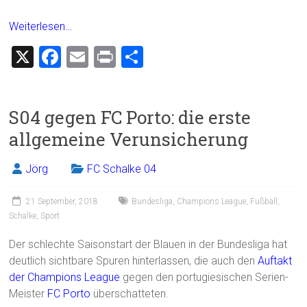
Weiterlesen…
X
F
E
Pr
T
a
m
in
eil
ce
ai
t
e
S04 gegen FC Porto: die erste
b
l
n
allgemeine Verunsicherung
o
ok
Jörg
FC Schalke 04
21 September, 2018
Bundesliga
,
Champions League
,
Fußball
,
Schalke
,
Sport
Der schlechte Saisonstart der Blauen in der Bundesliga hat
deutlich sichtbare Spuren hinterlassen, die auch den
Auftakt
der Champions League
gegen den portugiesischen Serien-
Meister
FC Porto
überschatteten.