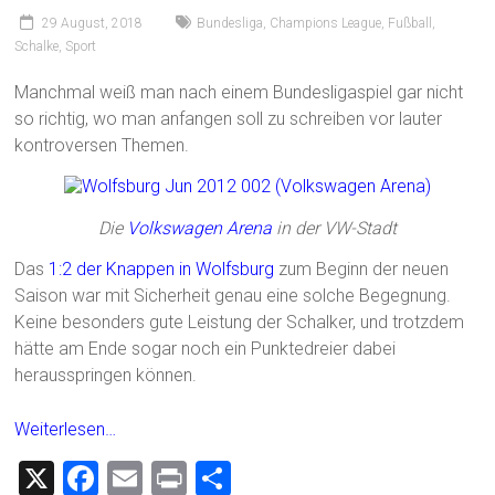
29 August, 2018
Bundesliga
,
Champions League
,
Fußball
,
Schalke
,
Sport
Manchmal weiß man nach einem Bundesligaspiel gar nicht
so richtig, wo man anfangen soll zu schreiben vor lauter
kontroversen Themen.
Die
Volkswagen Arena
in der VW-Stadt
Das
1:2 der Knappen in Wolfsburg
zum Beginn der neuen
Saison war mit Sicherheit genau eine solche Begegnung.
Keine besonders gute Leistung der Schalker, und trotzdem
hätte am Ende sogar noch ein Punktedreier dabei
herausspringen können.
Weiterlesen…
X
F
E
Pr
T