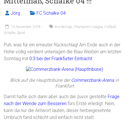
Mittelmaß, Schalke 04 !!!
o
ok
Jörg
FC Schalke 04
16 November, 2018
Bundesliga
,
Champions League
,
Fußball
,
Schalke
,
Sport
Puh, was für ein erneuter Rückschlag! Am Ende auch in der
Höhe völlig verdient unterlagen die Blau-Weißen am letzten
Sonntag mit
0:3 bei der Frankfurter Eintracht
.
Blick auf die Haupttribüne der
Commerzbank-Arena
in
Frankfurt
Damit hatte sich dann aber auch die zuvor gestellte
Frage
nach der Wende zum Besseren
fürs Erste erledigt. Nein,
kann da nur die Antwort lauten, dieser herbeigesehnte
Umbruch fand schlicht und einfach nicht statt.