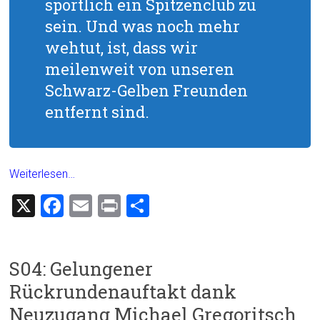
sportlich ein Spitzenclub zu
sein. Und was noch mehr
wehtut, ist, dass wir
meilenweit von unseren
Schwarz-Gelben Freunden
entfernt sind.
Weiterlesen…
X
F
E
Pr
T
a
m
in
eil
ce
ai
t
e
S04: Gelungener
b
l
n
Rückrundenauftakt dank
o
Neuzugang Michael Gregoritsch