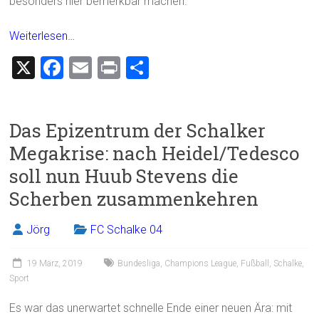
besonders hier bemerkbar machen.
Weiterlesen…
X
F
E
Pr
T
a
m
in
eil
ce
ai
t
e
Das Epizentrum der Schalker
b
l
n
Megakrise: nach Heidel/Tedesco
o
soll nun Huub Stevens die
ok
Scherben zusammenkehren
Jörg
FC Schalke 04
19 März, 2019
Bundesliga
,
Champions League
,
Fußball
,
Schalke
,
Sport
Es war das unerwartet schnelle Ende einer neuen Ära: mit