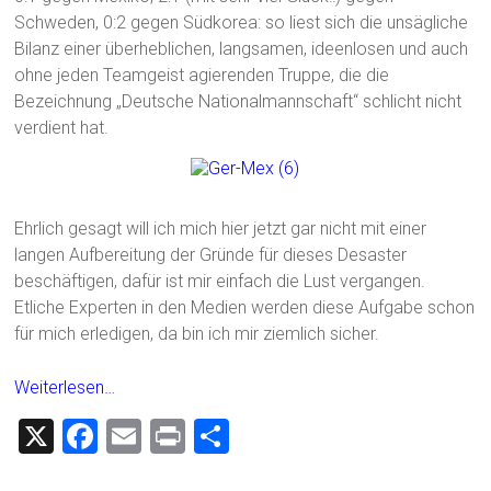
Schweden, 0:2 gegen Südkorea: so liest sich die unsägliche
Bilanz einer überheblichen, langsamen, ideenlosen und auch
ohne jeden Teamgeist agierenden Truppe, die die
Bezeichnung „Deutsche Nationalmannschaft“ schlicht nicht
verdient hat.
Ehrlich gesagt will ich mich hier jetzt gar nicht mit einer
langen Aufbereitung der Gründe für dieses Desaster
beschäftigen, dafür ist mir einfach die Lust vergangen.
Etliche Experten in den Medien werden diese Aufgabe schon
für mich erledigen, da bin ich mir ziemlich sicher.
Weiterlesen…
X
F
E
Pr
T
a
m
in
eil