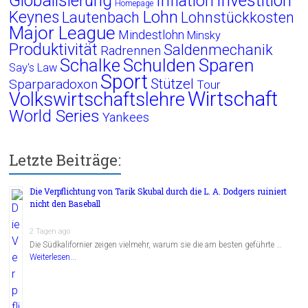
Globalisierung
Investition
Inflation
Homepage
Lohn
Keynes
Lautenbach
Lohnstückkosten
Major League
Mindestlohn
Minsky
Produktivität
Saldenmechanik
Radrennen
Schalke
Schulden
Sparen
Say's Law
Sport
Stützel
Sparparadoxon
Tour
Wirtschaft
Volkswirtschaftslehre
World Series
Yankees
Letzte Beiträge:
Die Verpflichtung von Tarik Skubal durch die L. A. Dodgers ruiniert
nicht den Baseball
2 Tagen ago
Die Südkalifornier zeigen vielmehr, warum sie die am besten geführte …
Weiterlesen...