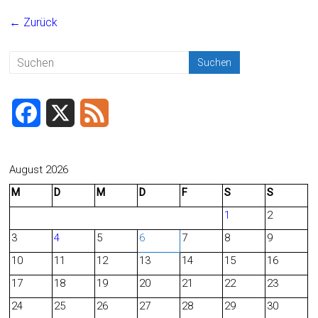
ce
ai
t
e
← Zurück
b
l
n
o
ok
F
X
F
a
e
c
e
August 2026
M
D
M
D
F
S
S
e
d
1
2
b
3
4
5
6
7
8
9
o
10
11
12
13
14
15
16
o
17
18
19
20
21
22
23
24
25
26
27
28
29
30
k