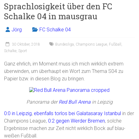
Sprachlosigkeit über den FC
b
l
n
Schalke 04 in mausgrau
o
ok
Jörg
FC Schalke 04
30 Oktober, 2018
Bundesliga
,
Champions League
,
Fußball
,
Schalke
,
Sport
Ganz ehrlich, im Moment muss ich mich wirklich extrem
überwinden, um überhaupt ein Wort zum Thema S04 zu
Papier bzw. in diesen Blog zu bringen.
Panorama der
Red Bull Arena
in Leipzig
0:0 in Leipzig
,
ebenfalls torlos bei Galatasaray Istanbul
in der
Champions League,
0:2 gegen Werder Bremen
, solche
Ergebnisse machen zur Zeit nicht wirklich Bock auf blau-
weißen Fußball.