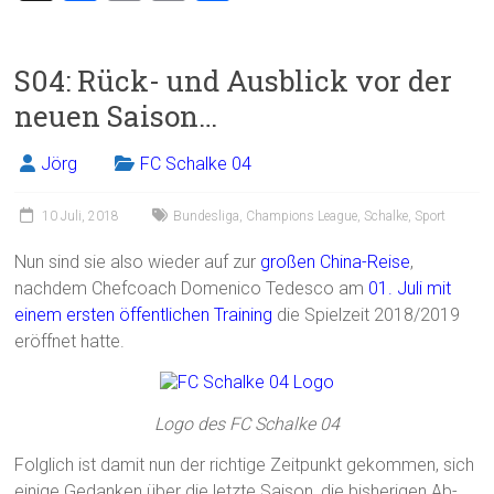
a
m
in
eil
ce
ai
t
e
S04: Rück- und Ausblick vor der
b
l
n
neuen Saison…
o
ok
Jörg
FC Schalke 04
10 Juli, 2018
Bundesliga
,
Champions League
,
Schalke
,
Sport
Nun sind sie also wieder auf zur
großen China-Reise
,
nachdem Chefcoach Domenico Tedesco am
01. Juli mit
einem ersten öffentlichen Training
die Spielzeit 2018/2019
eröffnet hatte.
Logo des FC Schalke 04
Folglich ist damit nun der richtige Zeitpunkt gekommen, sich
einige Gedanken über die letzte Saison, die bisherigen Ab-