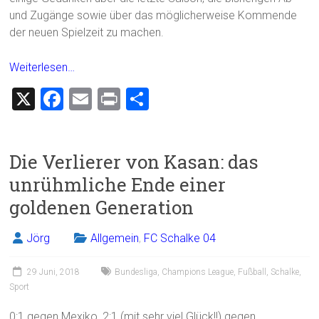
und Zugänge sowie über das möglicherweise Kommende
der neuen Spielzeit zu machen.
Weiterlesen…
X
F
E
Pr
T
a
m
in
eil
ce
ai
t
e
Die Verlierer von Kasan: das
b
l
n
unrühmliche Ende einer
o
goldenen Generation
ok
Jörg
Allgemein
,
FC Schalke 04
29 Juni, 2018
Bundesliga
,
Champions League
,
Fußball
,
Schalke
,
Sport
0:1 gegen Mexiko, 2:1 (mit sehr viel Glück!!) gegen