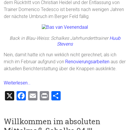
dem Rücktritt von Christian Heidel und der Entlassung von
Trainer Domenico Tedesco ist bereits nach wenigen Jahren
der nächste Umbruch im Berger Feld fällig.
Back in Blau-Weiss: Schalkes Jahrhunderttrainer
Huub
Stevens
Nein, damit hatte ich nun wirklich nicht gerechnet, als ich
mich im Februar aufgrund von
Renovierungsarbeiten
aus der
aktuellen Berichterstattung über die Knappen ausklinkte.
Weiterlesen…
X
F
E
Pr
T
a
m
in
eil
ce
ai
t
e
Willkommen im absoluten
b
l
n