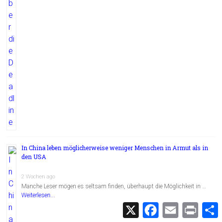
In China leben möglicherweise weniger Menschen in Armut als in
den USA
2 Wochen ago
Manche Leser mögen es seltsam finden, überhaupt die Möglichkeit in …
Weiterlesen...
X
F
E
P
a
m
r
c
a
i
i