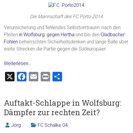
Die Mannschaft des FC Porto 2014
Verunsicherung und fehlendes Selbstvertrauen: nach den
Pleiten
in Wolfsburg
,
gegen Hertha
und bei den
Gladbacher
Fohlen
beherrschten Sicherheitsdenken und lange Bälle über
weite Strecken die Partie gegen die Südeuropäer.
Weiterlesen…
X
F
E
Pr
T
a
m
in
eil
ce
ai
t
e
Auftakt-Schlappe in Wolfsburg:
b
l
n
Dämpfer zur rechten Zeit?
o
ok
Jörg
FC Schalke 04