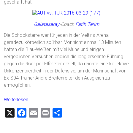
geschafft hat.
Galatasaray
-Coach
Fatih Terim
Die Schockstarre war für jeden in der Veltins-Arena
geradezu körperlich spürbar. Vor nicht einmal 13 Minuten
hatten die Blau-Weißen mit viel Mühe und einigen
vergeblichen Versuchen endlich die lang ersehnte Führung
gegen die 96er per Elfmeter erzielt, da reichte eine kollektive
Unkonzentriertheit in der Defensive, um der Mannschaft von
Ex-S04-Trainer Andre Breitenreiter den Ausgleich zu
ermöglichen.
Weiterlesen…
X
F
E
Pr
T
a
m
in
eil
ce
ai
t
e