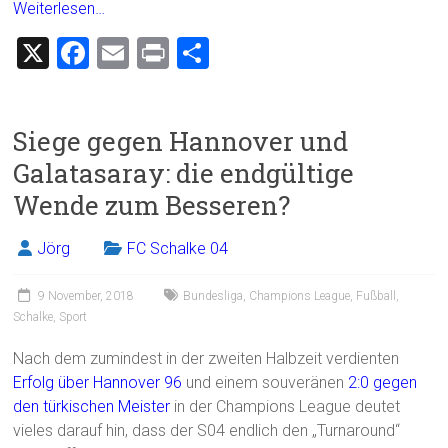
Weiterlesen…
X
F
E
Pr
T
a
m
in
eil
ce
ai
t
e
Siege gegen Hannover und
b
l
n
Galatasaray: die endgültige
o
Wende zum Besseren?
ok
Jörg
FC Schalke 04
9 November, 2018
Bundesliga
,
Champions League
,
Fußball
,
Schalke
,
Sport
Nach dem zumindest in der zweiten Halbzeit verdienten
Erfolg über Hannover 96
und einem souveränen
2:0 gegen
den türkischen Meister
in der Champions League deutet
vieles darauf hin, dass der S04 endlich den „Turnaround“