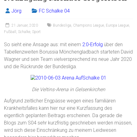
ok
Jörg
FC Schalke 04
21 Januar, 2020
Bundesliga
,
Champions League
,
Europa League
,
Fußball
,
Schalke
,
Sport
So sieht eine Ansage aus: mit einem
2:0-Erfolg
über den
Tabellenzweiten Borussia Mönchengladbach starteten David
Wagner und sein Team vielversprechend ins neue Jahr 2020
und die Rückrunde der Bundesliga.
Die Veltins-Arena in Gelsenkirchen
Aufgrund zeitlicher Engpässe wegen eines familiären
Krankheitsfalles kann hier nur eine Kurzfassung des
eigentlich geplanten Beitrags erscheinen. Da gerade die
Blogs zum S04 sehr kurzfristig geschrieben werden müssen,
wird sich diese Einschränkung zu meinem Leidwesen