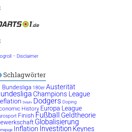
ogroll
–
Disclaimer
Schlagwörter
Austerität
. Bundesliga
180er
undesliga
Champions League
Dodgers
eflation
Doping
Delphi
Europa League
conomic History
Fußball
Geldtheorie
Finish
urosport
Globalisierung
ewerkschaft
Investition
Inflation
Keynes
omepage