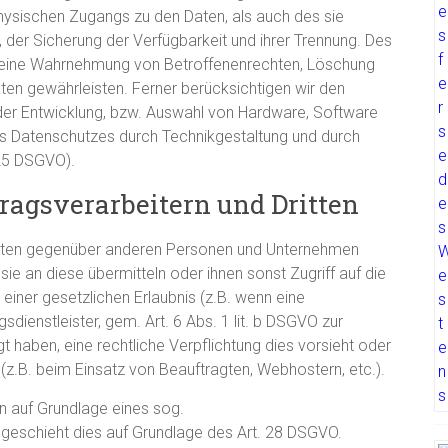
hysischen Zugangs zu den Daten, als auch des sie
, der Sicherung der Verfügbarkeit und ihrer Trennung. Des
ie eine Wahrnehmung von Betroffenenrechten, Löschung
en gewährleisten. Ferner berücksichtigen wir den
der Entwicklung, bzw. Auswahl von Hardware, Software
s Datenschutzes durch Technikgestaltung und durch
 25 DSGVO).
agsverarbeitern und Dritten
Daten gegenüber anderen Personen und Unternehmen
sie an diese übermitteln oder ihnen sonst Zugriff auf die
einer gesetzlichen Erlaubnis (z.B. wenn eine
sdienstleister, gem. Art. 6 Abs. 1 lit. b DSGVO zur
ligt haben, eine rechtliche Verpflichtung dies vorsieht oder
(z.B. beim Einsatz von Beauftragten, Webhostern, etc.).
en auf Grundlage eines sog.
 geschieht dies auf Grundlage des Art. 28 DSGVO.