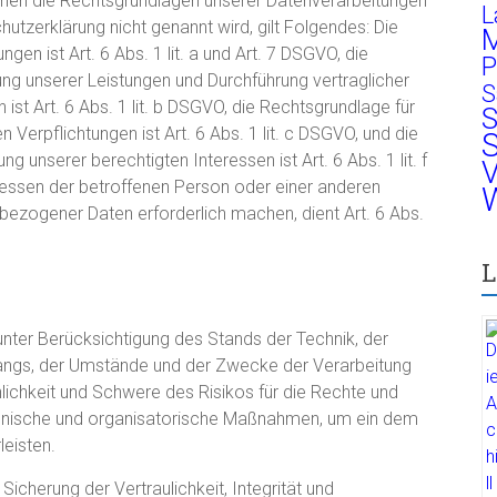
nen die Rechtsgrundlagen unserer Datenverarbeitungen
L
utzerklärung nicht genannt wird, gilt Folgendes: Die
M
gen ist Art. 6 Abs. 1 lit. a und Art. 7 DSGVO, die
P
lung unserer Leistungen und Durchführung vertraglicher
S
 Art. 6 Abs. 1 lit. b DSGVO, die Rechtsgrundlage für
S
n Verpflichtungen ist Art. 6 Abs. 1 lit. c DSGVO, und die
S
 unserer berechtigten Interessen ist Art. 6 Abs. 1 lit. f
V
ressen der betroffenen Person oder einer anderen
W
bezogener Daten erforderlich machen, dient Art. 6 Abs.
L
nter Berücksichtigung des Stands der Technik, der
angs, der Umstände und der Zwecke der Verarbeitung
nlichkeit und Schwere des Risikos für die Rechte und
echnische und organisatorische Maßnahmen, um ein dem
eisten.
herung der Vertraulichkeit, Integrität und