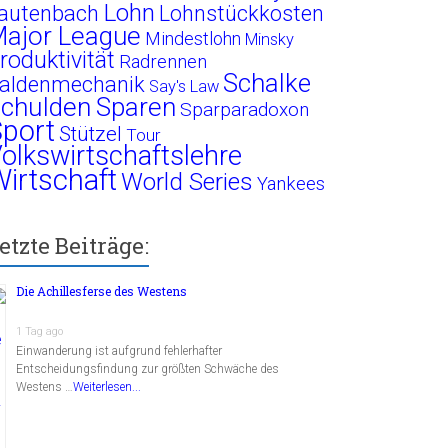
Lohn
autenbach
Lohnstückkosten
ajor League
Mindestlohn
Minsky
roduktivität
Radrennen
Schalke
aldenmechanik
Say's Law
chulden
Sparen
Sparparadoxon
port
Stützel
Tour
olkswirtschaftslehre
irtschaft
World Series
Yankees
etzte Beiträge:
Die Achillesferse des Westens
1 Tag ago
Einwanderung ist aufgrund fehlerhafter
Entscheidungsfindung zur größten Schwäche des
Westens …
Weiterlesen...