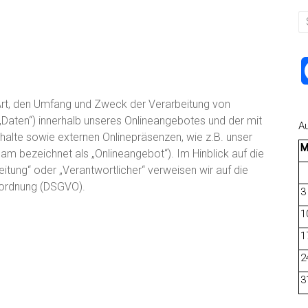
 Art, den Umfang und Zweck der Verarbeitung von
aten“) innerhalb unseres Onlineangebotes und der mit
A
alte sowie externen Onlinepräsenzen, wie z.B. unser
am bezeichnet als „Onlineangebot“). Im Hinblick auf die
eitung“ oder „Verantwortlicher“ verweisen wir auf die
erordnung (DSGVO).
3
1
1
2
3