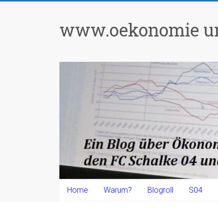
Zum
Inhalt
www.oekonomie un
springen
Home
Warum?
Blogroll
S04