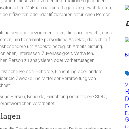
 sofern diese zusätzlichen Informationen gesondert
satorischen Maßnahmen unterliegen, die gewährleisten,
dentifizierten oder identifizierbaren natürlichen Person
beitung personenbezogener Daten, die darin besteht, dass
den, um bestimmte persönliche Aspekte, die sich auf
 insbesondere um Aspekte bezüglich Arbeitsleistung,
rlieben, Interessen, Zuverlässigkeit, Verhalten,
Bl
ichen Person zu analysieren oder vorherzusagen.
 juristische Person, Behörde, Einrichtung oder andere
über die Zwecke und Mittel der Verarbeitung von
2
chnet.
B
tische Person, Behörde, Einrichtung oder andere Stelle,
D
rantwortlichen verarbeitet.
E
E
dlagen
G
H