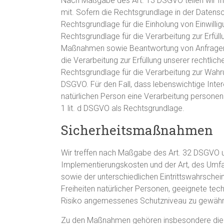
Nach Maßgabe des Art. 13 DSGVO teilen wir Ih
mit. Sofern die Rechtsgrundlage in der Datensch
Rechtsgrundlage für die Einholung von Einwilligun
Rechtsgrundlage für die Verarbeitung zur Erfül
Maßnahmen sowie Beantwortung von Anfragen ist
die Verarbeitung zur Erfüllung unserer rechtliche
Rechtsgrundlage für die Verarbeitung zur Wahrung
DSGVO. Für den Fall, dass lebenswichtige Inte
natürlichen Person eine Verarbeitung personen
1 lit. d DSGVO als Rechtsgrundlage.
Sicherheitsmaßnahmen
Wir treffen nach Maßgabe des Art. 32 DSGVO u
Implementierungskosten und der Art, des Umf
sowie der unterschiedlichen Eintrittswahrschei
Freiheiten natürlicher Personen, geeignete t
Risiko angemessenes Schutzniveau zu gewährl
Zu den Maßnahmen gehören insbesondere die Sic