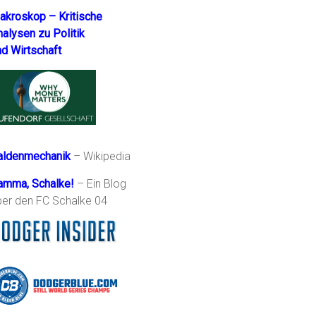
akroskop – Kritische
nalysen zu Politik
nd Wirtschaft
aldenmechanik
– Wikipedia
amma, Schalke!
– Ein Blog
ber den FC Schalke 04