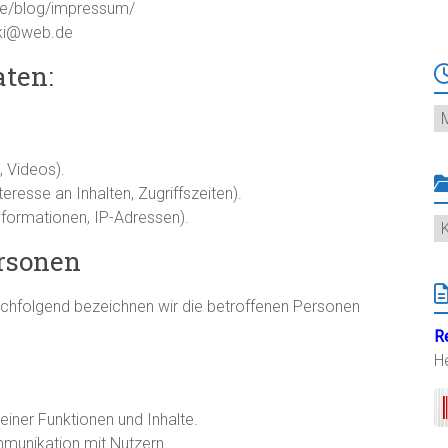
.de/blog/impressum/
ski@web.de
aten:
Ar
.
, Videos).
resse an Inhalten, Zugriffszeiten).
formationen, IP-Adressen).
K
ersonen
chfolgend bezeichnen wir die betroffenen Personen
R
H
iner Funktionen und Inhalte.
munikation mit Nutzern.