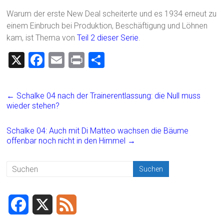
Warum der erste New Deal scheiterte und es 1934 erneut zu
einem Einbruch bei Produktion, Beschäftigung und Löhnen
kam, ist Thema von
Teil 2 dieser Serie
.
X
F
E
Pr
T
a
m
in
eil
ce
ai
t
e
←
Schalke 04 nach der Trainerentlassung: die Null muss
b
l
n
wieder stehen?
o
Schalke 04: Auch mit Di Matteo wachsen die Bäume
ok
offenbar noch nicht in den Himmel
→
F
X
F