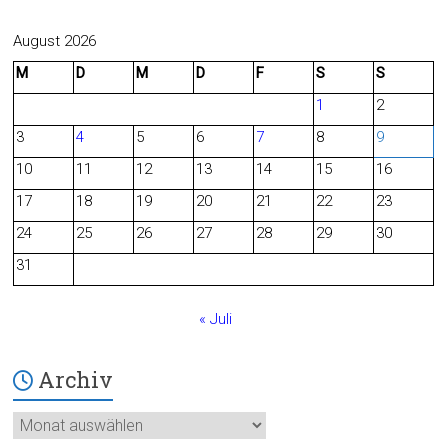
a
e
c
e
August 2026
M
D
M
D
F
S
S
e
d
1
2
b
3
4
5
6
7
8
9
o
10
11
12
13
14
15
16
o
17
18
19
20
21
22
23
24
25
26
27
28
29
30
k
31
« Juli
Archiv
Archiv