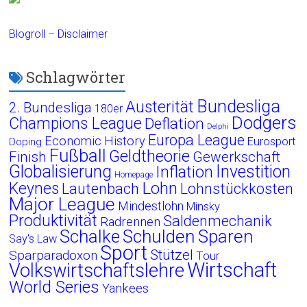
Blogroll
–
Disclaimer
Schlagwörter
Bundesliga
Austerität
2. Bundesliga
180er
Dodgers
Champions League
Deflation
Delphi
Europa League
Economic History
Eurosport
Doping
Fußball
Geldtheorie
Finish
Gewerkschaft
Globalisierung
Investition
Inflation
Homepage
Lohn
Keynes
Lautenbach
Lohnstückkosten
Major League
Mindestlohn
Minsky
Produktivität
Saldenmechanik
Radrennen
Schalke
Schulden
Sparen
Say's Law
Sport
Stützel
Sparparadoxon
Tour
Wirtschaft
Volkswirtschaftslehre
World Series
Yankees