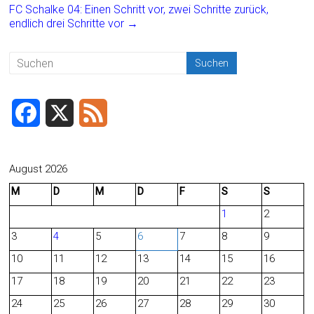
o
FC Schalke 04: Einen Schritt vor, zwei Schritte zurück,
ok
endlich drei Schritte vor
→
F
X
F
a
e
c
e
August 2026
M
D
M
D
F
S
S
e
d
1
2
b
3
4
5
6
7
8
9
o
10
11
12
13
14
15
16
o
17
18
19
20
21
22
23
24
25
26
27
28
29
30
k