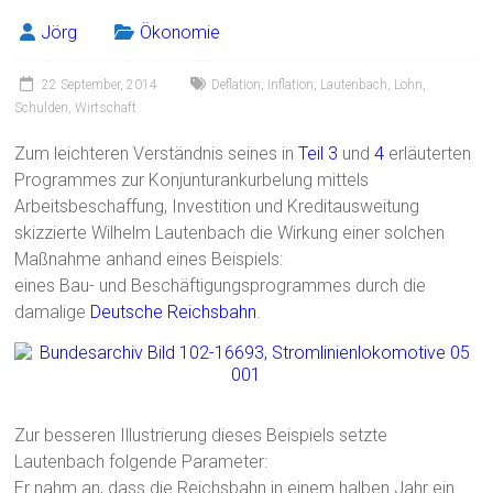
Jörg
Ökonomie
22 September, 2014
Deflation
,
Inflation
,
Lautenbach
,
Lohn
,
Schulden
,
Wirtschaft
Zum leichteren Verständnis seines in
Teil 3
und
4
erläuterten
Programmes zur Konjunturankurbelung mittels
Arbeitsbeschaffung, Investition und Kreditausweitung
skizzierte Wilhelm Lautenbach die Wirkung einer solchen
Maßnahme anhand eines Beispiels:
eines Bau- und Beschäftigungsprogrammes durch die
damalige
Deutsche Reichsbahn
.
Zur besseren Illustrierung dieses Beispiels setzte
Lautenbach folgende Parameter:
Er nahm an, dass die Reichsbahn in einem halben Jahr ein