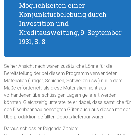
Möglichkeiten einer
Konjunkturbelebung durch
Investition und
Kreditausweitung, 9. September
1931, S. 8
Seiner Ansicht nach wären zusätzliche Löhne für die
Bereitstellung der bei diesem Programm verwendeten
Materialien (Träger, Schienen, Schwellen usw.) nur in dem
Maße erforderlich, als diese Materialien nicht aus
vorhandenen überschüssigen Lägern geliefert werden
könnten. Gleichzeitig unterstellte er dabei, dass sämtliche für
den Eisenbahnbau benötigten Güter auch aus diesen mit der
Überproduktion gefüllten Depots lieferbar wären.
Daraus schloss er folgende Zahlen: