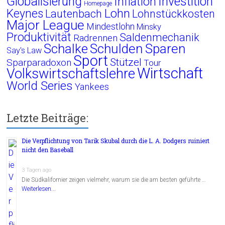
Globalisierung
Investition
Inflation
Homepage
Lohn
Keynes
Lautenbach
Lohnstückkosten
Major League
Mindestlohn
Minsky
Produktivität
Saldenmechanik
Radrennen
Schalke
Schulden
Sparen
Say's Law
Sport
Stützel
Sparparadoxon
Tour
Wirtschaft
Volkswirtschaftslehre
World Series
Yankees
Letzte Beiträge:
Die Verpflichtung von Tarik Skubal durch die L. A. Dodgers ruiniert
nicht den Baseball
3 Tagen ago
Die Südkalifornier zeigen vielmehr, warum sie die am besten geführte …
Weiterlesen...