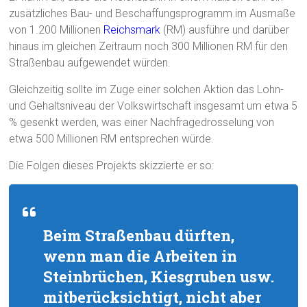
zusätzliches Bau- und Beschaffungsprogramm im Ausmaße
von 1.200 Millionen
Reichsmark
(RM) ausführe und darüber
hinaus im gleichen Zeitraum noch 300 Millionen RM für den
Straßenbau aufgewendet würden.
Gleichzeitig sollte im Zuge einer solchen Aktion das Lohn-
und Gehaltsniveau der Volkswirtschaft insgesamt um etwa 5
% gesenkt werden, was einer Nachfragedrosselung von
etwa 500 Millionen RM entsprechen würde.
Die Folgen dieses Projekts skizzierte er so:
Beim Straßenbau dürften,
wenn man die Arbeiten in
Steinbrüchen, Kiesgruben usw.
mitberücksichtigt, nicht aber