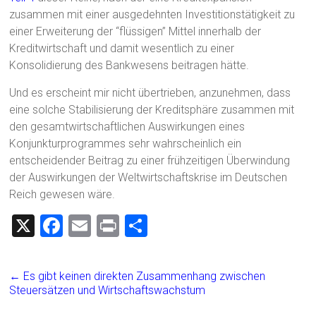
zusammen mit einer ausgedehnten Investitionstätigkeit zu
einer Erweiterung der “flüssigen” Mittel innerhalb der
Kreditwirtschaft und damit wesentlich zu einer
Konsolidierung des Bankwesens beitragen hätte.
Und es erscheint mir nicht übertrieben, anzunehmen, dass
eine solche Stabilisierung der Kreditsphäre zusammen mit
den gesamtwirtschaftlichen Auswirkungen eines
Konjunkturprogrammes sehr wahrscheinlich ein
entscheidender Beitrag zu einer frühzeitigen Überwindung
der Auswirkungen der Weltwirtschaftskrise im Deutschen
Reich gewesen wäre.
X
F
E
Pr
T
a
m
in
eil
ce
ai
t
e
←
Es gibt keinen direkten Zusammenhang zwischen
b
l
n
Steuersätzen und Wirtschaftswachstum