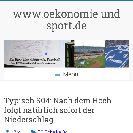
Zum
Inhalt
www.oekonomie und
springen
sport.de
Menü
Typisch S04: Nach dem Hoch
folgt natürlich sofort der
Niederschlag
Jörg
FC Schalke 04