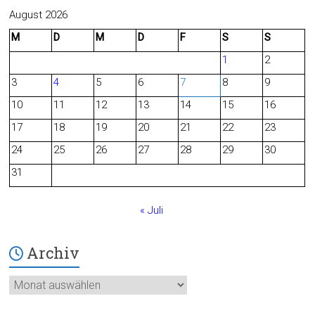
c
e
August 2026
M
D
M
D
F
S
S
e
d
1
2
b
3
4
5
6
7
8
9
o
10
11
12
13
14
15
16
o
17
18
19
20
21
22
23
24
25
26
27
28
29
30
k
31
« Juli
Archiv
Archiv