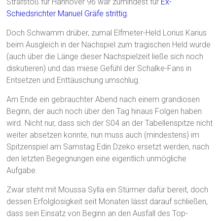
Strafstoß für Hannover 96 war zumindest für
Ex-
Schiedsrichter Manuel Gräfe strittig
.
Doch Schwamm drüber, zumal Elfmeter-Held Lorius Karius
beim Ausgleich in der Nachspiel zum tragischen Held wurde
(auch über die Länge dieser Nachspielzeit ließe sich noch
diskutieren) und das miese Gefühl der Schalke-Fans in
Entsetzen und Enttäuschung umschlug.
Am Ende ein gebrauchter Abend nach einem grandiosen
Beginn, der auch noch über den Tag hinaus Folgen haben
wird. Nicht nur, dass sich der S04 an der Tabellenspitze nicht
weiter absetzen konnte, nun muss auch (mindestens) im
Spitzenspiel am Samstag Edin Dzeko ersetzt werden, nach
den letzten Begegnungen eine eigentlich unmögliche
Aufgabe.
Zwar steht mit Moussa Sylla ein Stürmer dafür bereit, doch
dessen Erfolglosigkeit seit Monaten lässt darauf schließen,
dass sein Einsatz von Beginn an den Ausfall des Top-