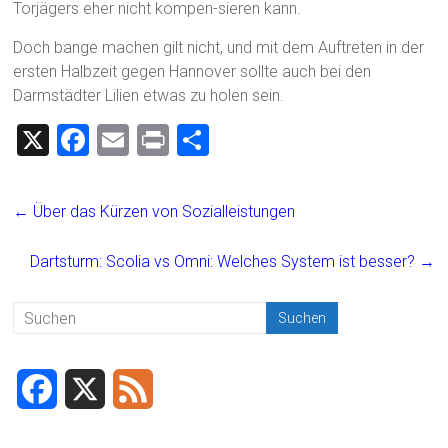
Torjägers eher nicht kompen-sieren kann.
Doch bange machen gilt nicht, und mit dem Auftreten in der
ersten Halbzeit gegen Hannover sollte auch bei den
Darmstädter Lilien etwas zu holen sein.
X
F
E
Pr
T
a
m
in
eil
ce
ai
t
e
←
Über das Kürzen von Sozialleistungen
b
l
n
o
Dartsturm: Scolia vs Omni: Welches System ist besser?
→
ok
F
X
F
a
e