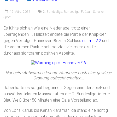
17 März, 2026
2. Bundesliga
,
Bundesliga
,
Fußball
,
Schalke
,
Sport
Es fühlte sich an wie eine Niederlage: trotz einer
überragenden 1. Halbzeit endete die Partie der Knap-pen
gegen Verfolger Hannover 96 zum Schluss
nur mit 2:2
und
die verlorenen Punkte schmerzten viel mehr als die
durchaus sichtbaren positiven Aspekte.
Nur beim Aufwärmen konnte Hannover noch eine gewisse
Ordnung aufrecht erhalten…
Dabei hatte es so gut begonnen. Gegen eine der spiel- und
auswärtsstärksten Mannschaften der 2. Bundesliga lieferte
Blau-Weiß über 50 Minuten eine Gala-Vorstellung ab.
Von Loris Karius bis Kenan Karaman: da stand eine richtig
erstligareife Truppe auf dem Platz, die mit geschickter