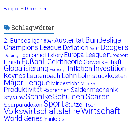
Blogroll
–
Disclaimer
Schlagwörter
Bundesliga
Austerität
2. Bundesliga
180er
Dodgers
Champions League
Deflation
Delphi
Europa League
Economic History
Eurosport
Doping
Fußball
Geldtheorie
Finish
Gewerkschaft
Globalisierung
Investition
Inflation
Homepage
Lohn
Keynes
Lautenbach
Lohnstückkosten
Major League
Mindestlohn
Minsky
Produktivität
Saldenmechanik
Radrennen
Schalke
Schulden
Sparen
Say's Law
Sport
Stützel
Sparparadoxon
Tour
Wirtschaft
Volkswirtschaftslehre
World Series
Yankees