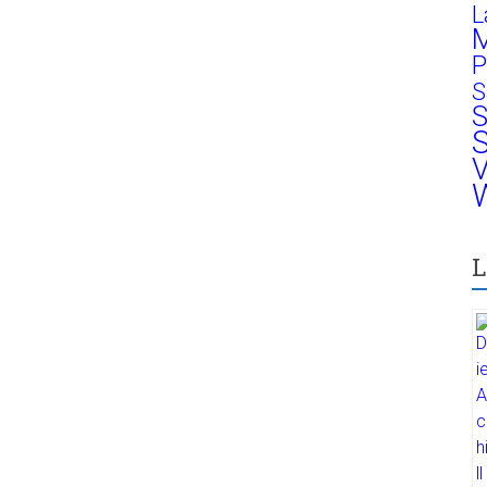
L
M
P
S
S
S
V
W
L