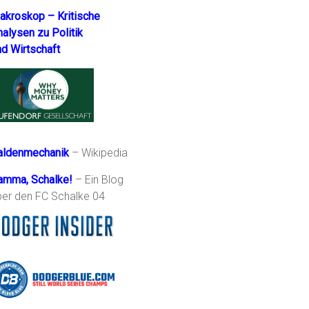
akroskop – Kritische
nalysen zu Politik
nd Wirtschaft
aldenmechanik
– Wikipedia
amma, Schalke!
– Ein Blog
ber den FC Schalke 04