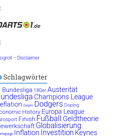
ogroll
–
Disclaimer
Schlagwörter
Austerität
. Bundesliga
180er
undesliga
Champions League
Dodgers
eflation
Doping
Delphi
Europa League
conomic History
Fußball
Geldtheorie
Finish
urosport
Globalisierung
ewerkschaft
Investition
Inflation
Keynes
omepage