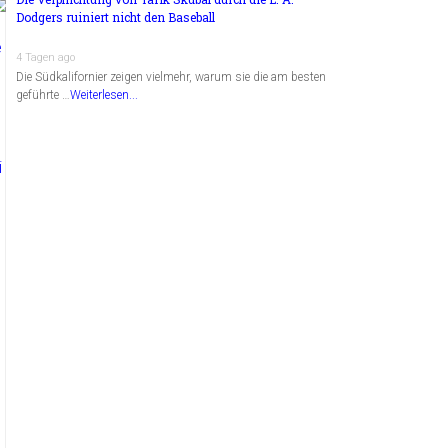
Dodgers ruiniert nicht den Baseball
4 Tagen ago
Die Südkalifornier zeigen vielmehr, warum sie die am besten
geführte …
Weiterlesen...