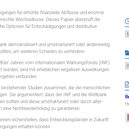
gungen für erhöhte finanzielle Abflüsse und enorme
erechte Wechselkurse. Dieses Papier überprüft die
e Optionen für Entschädigungen und distributive
Ar
ank demokratisiert und umstrukturiert oder anderweitig
sollten, um weiteren Schaden zu verhindern.
80er Jahren vom Internationalen Währungsfonds (IWF)
K
 wurden, sind mit erheblichen negativen Auswirkungen
ergehen verbunden.
se bestehender Studien zusammen, die die menschlichen
gen. Sie argumentiert, dass der IWF und die Weltbank
R
n sollten und diese umstrukturiert oder durch alter-
H
um eine Nichtwiederholung zu garantieren.
önnen sicherstellen, dass Entwicklungsländer in Zukunft
ingungen erhalten können.