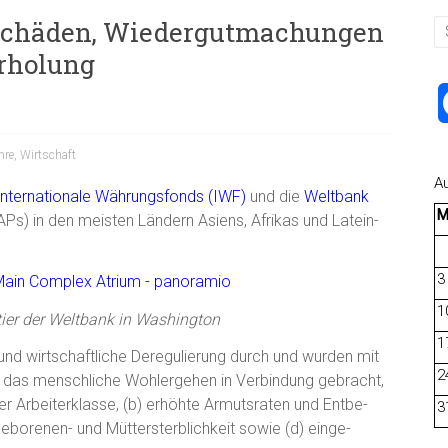
 Schäden, Wiedergutmachungen
rholung
hre
,
Wirtschaft
A
Internationale Währungsfonds (IWF)
und die
Weltbank
s) in den meisten Ländern Asiens, Afrikas und Latein-
3
1
ier der Weltbank in Washington
1
nd wirtschaftliche Deregulierung durch und wurden mit
2
das menschliche Wohlergehen in Verbindung gebracht,
r Arbeiterklasse, (b) erhöhte Armutsraten und Entbe-
3
eborenen- und Müttersterblichkeit sowie (d) einge-