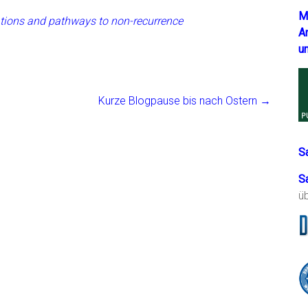
M
ations and pathways to non-recurrence
A
u
Kurze Blogpause bis nach Ostern
→
S
S
ü