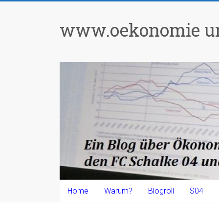
Zum
Inhalt
www.oekonomie un
springen
Home
Warum?
Blogroll
S04