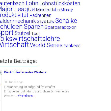
Lohn
autenbach
Lohnstückkosten
ajor League
Mindestlohn
Minsky
roduktivität
Radrennen
Schalke
aldenmechanik
Say's Law
chulden
Sparen
Sparparadoxon
port
Stützel
Tour
olkswirtschaftslehre
irtschaft
World Series
Yankees
etzte Beiträge:
Die Achillesferse des Westens
18 Stunden ago
Einwanderung ist aufgrund fehlerhafter
Entscheidungsfindung zur größten Schwäche des
Westens …
Weiterlesen...