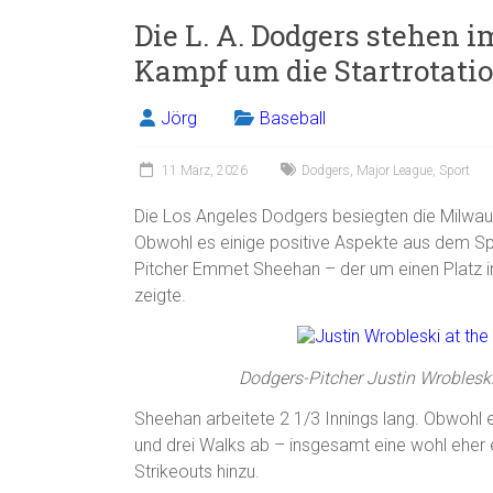
Die L. A. Dodgers stehen 
Kampf um die Startrotati
Jörg
Baseball
11 März, 2026
Dodgers
,
Major League
,
Sport
Die Los Angeles Dodgers besiegten die Milwau
Obwohl es einige positive Aspekte aus dem Spi
Pitcher Emmet Sheehan – der um einen Platz in
zeigte.
Dodgers-Pitcher Justin Wroblesk
Sheehan arbeitete 2 1/3 Innings lang. Obwohl e
und drei Walks ab – insgesamt eine wohl eher 
Strikeouts hinzu.