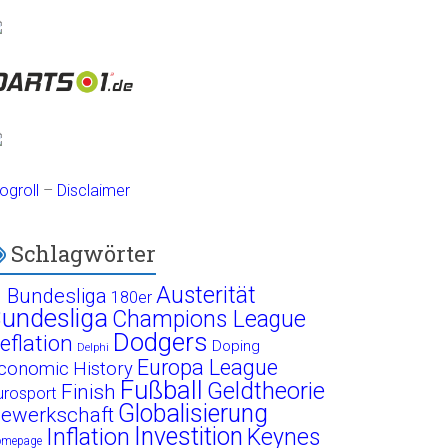
ogroll
–
Disclaimer
Schlagwörter
Austerität
. Bundesliga
180er
undesliga
Champions League
Dodgers
eflation
Doping
Delphi
Europa League
conomic History
Fußball
Geldtheorie
Finish
urosport
Globalisierung
ewerkschaft
Investition
Inflation
Keynes
omepage