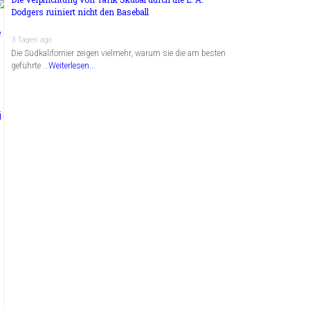
Dodgers ruiniert nicht den Baseball
3 Tagen ago
Die Südkalifornier zeigen vielmehr, warum sie die am besten
geführte …
Weiterlesen...