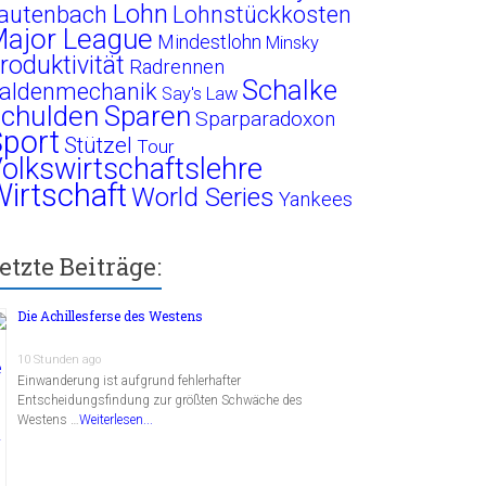
Lohn
autenbach
Lohnstückkosten
ajor League
Mindestlohn
Minsky
roduktivität
Radrennen
Schalke
aldenmechanik
Say's Law
chulden
Sparen
Sparparadoxon
port
Stützel
Tour
olkswirtschaftslehre
irtschaft
World Series
Yankees
etzte Beiträge:
Die Achillesferse des Westens
10 Stunden ago
Einwanderung ist aufgrund fehlerhafter
Entscheidungsfindung zur größten Schwäche des
Westens …
Weiterlesen...