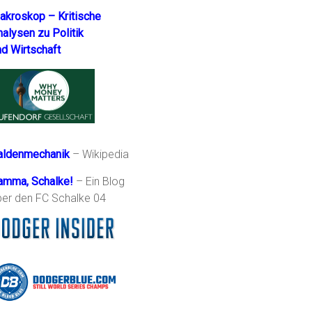
akroskop – Kritische
nalysen zu Politik
nd Wirtschaft
aldenmechanik
– Wikipedia
amma, Schalke!
– Ein Blog
ber den FC Schalke 04