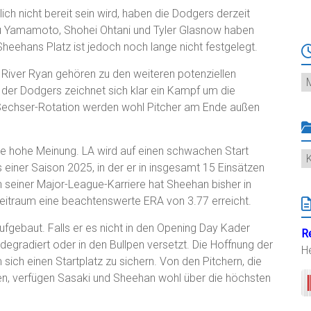
ch nicht bereit sein wird, haben die Dodgers derzeit
obu Yamamoto, Shohei Ohtani und Tyler Glasnow haben
 Sheehans Platz ist jedoch noch lange nicht festgelegt.
 River Ryan gehören zu den weiteren potenziellen
Ar
der Dodgers zeichnet sich klar ein Kampf um die
en Sechser-Rotation werden wohl Pitcher am Ende außen
e hohe Meinung. LA wird auf einen schwachen Start
K
einer Saison 2025, in der er in insgesamt 15 Einsätzen
In seiner Major-League-Karriere hat Sheehan bisher in
eitraum eine beachtenswerte ERA von 3.77 erreicht.
ufgebaut. Falls er es nicht in den Opening Day Kader
R
A degradiert oder in den Bullpen versetzt. Die Hoffnung der
H
sich einen Startplatz zu sichern. Von den Pitchern, die
ben, verfügen Sasaki und Sheehan wohl über die höchsten