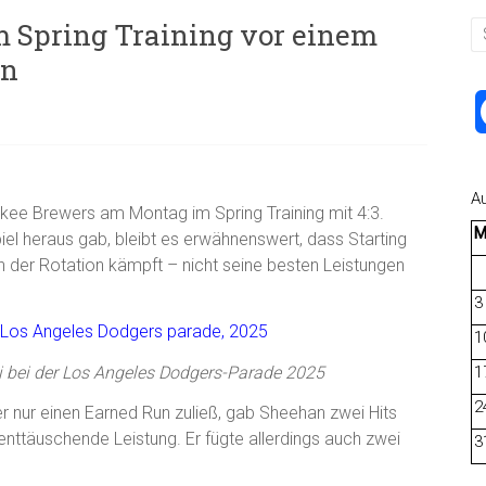
im Spring Training vor einem
on
A
kee Brewers am Montag im Spring Training mit 4:3.
el heraus gab, bleibt es erwähnenswert, dass Starting
 der Rotation kämpft – nicht seine besten Leistungen
3
1
i bei der Los Angeles Dodgers-Parade 2025
1
2
r nur einen Earned Run zuließ, gab Sheehan zwei Hits
enttäuschende Leistung. Er fügte allerdings auch zwei
3