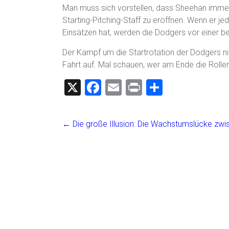
Man muss sich vorstellen, dass Sheehan immer
Starting-Pitching-Staff zu eröffnen. Wenn er je
Einsätzen hat, werden die Dodgers vor einer 
Der Kampf um die Startrotation der Dodgers nim
Fahrt auf. Mal schauen, wer am Ende die Rollen 
X
F
E
Pr
T
a
m
in
eil
ce
ai
t
e
←
Die große Illusion: Die Wachstumslücke zw
b
l
n
o
ok