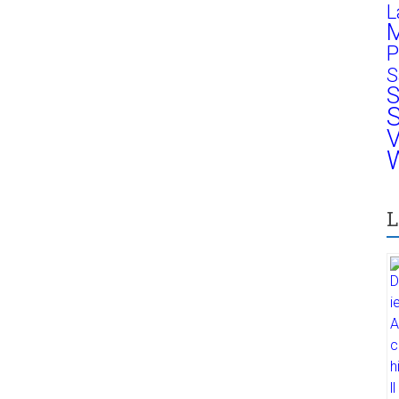
L
M
P
S
S
S
V
W
L