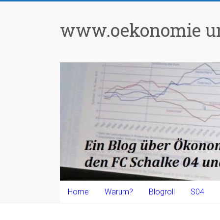
Zum
Inhalt
www.oekonomie un
springen
Home
Warum?
Blogroll
S04