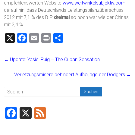
empfehlenswerten Website
www.weitwinkelsubjektiv.com
darauf hin, dass Deutschlands Leistungsbilanzüberschuss
2012 mit 7,1 % des BIP
dreimal
so hoch war wie der Chinas
mit 2,4 %…
X
F
E
Pr
T
a
m
in
eil
ce
ai
t
e
←
Update: Yasiel Puig – The Cuban Sensation
b
l
n
o
Verletzungsmisere behindert Aufholjagd der Dodgers
→
ok
F
X
F
a
e