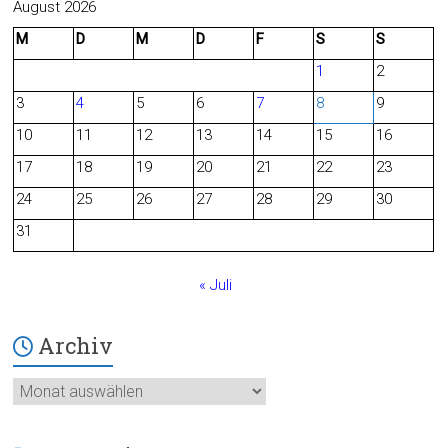
c
e
August 2026
M
D
M
D
F
S
S
e
d
1
2
b
3
4
5
6
7
8
9
o
10
11
12
13
14
15
16
o
17
18
19
20
21
22
23
24
25
26
27
28
29
30
k
31
« Juli
Archiv
Archiv