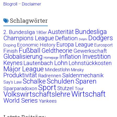
Blogroll
–
Disclaimer
Schlagwörter
Bundesliga
Austerität
2. Bundesliga
180er
Dodgers
Champions League
Deflation
Delphi
Europa League
Economic History
Eurosport
Doping
Fußball
Geldtheorie
Finish
Gewerkschaft
Globalisierung
Investition
Inflation
Homepage
Lohn
Keynes
Lautenbach
Lohnstückkosten
Major League
Mindestlohn
Minsky
Produktivität
Saldenmechanik
Radrennen
Schalke
Schulden
Sparen
Say's Law
Sport
Stützel
Sparparadoxon
Tour
Wirtschaft
Volkswirtschaftslehre
World Series
Yankees