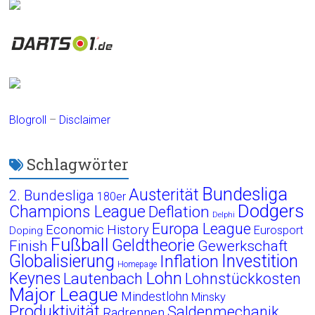
Blogroll
–
Disclaimer
Schlagwörter
Bundesliga
Austerität
2. Bundesliga
180er
Dodgers
Champions League
Deflation
Delphi
Europa League
Economic History
Eurosport
Doping
Fußball
Geldtheorie
Finish
Gewerkschaft
Globalisierung
Investition
Inflation
Homepage
Lohn
Keynes
Lautenbach
Lohnstückkosten
Major League
Mindestlohn
Minsky
Produktivität
Saldenmechanik
Radrennen