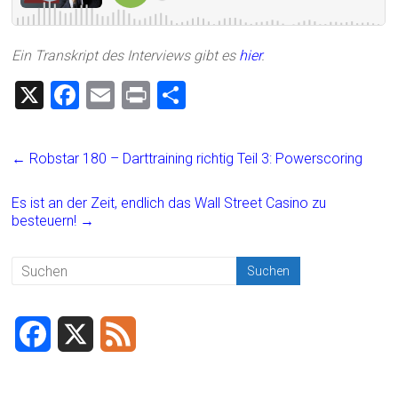
Ein Transkript des Interviews gibt es
hier
.
X
F
E
Pr
T
a
m
in
eil
ce
ai
t
e
←
Robstar 180 – Darttraining richtig Teil 3: Powerscoring
b
l
n
o
Es ist an der Zeit, endlich das Wall Street Casino zu
besteuern!
→
ok
F
X
F
a
e