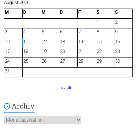
c
e
August 2026
M
D
M
D
F
S
S
e
d
1
2
b
3
4
5
6
7
8
9
o
10
11
12
13
14
15
16
o
17
18
19
20
21
22
23
24
25
26
27
28
29
30
k
31
« Juli
Archiv
Archiv