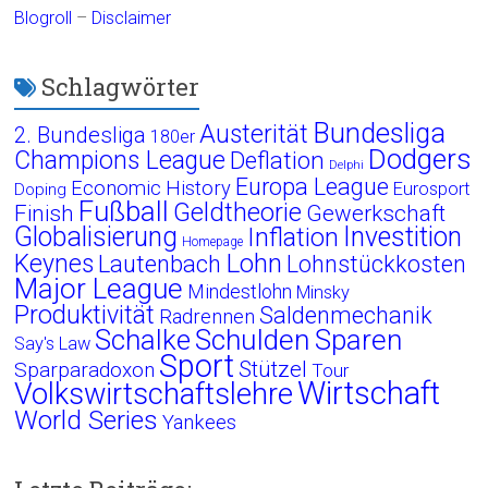
Blogroll
–
Disclaimer
Schlagwörter
Bundesliga
Austerität
2. Bundesliga
180er
Dodgers
Champions League
Deflation
Delphi
Europa League
Economic History
Eurosport
Doping
Fußball
Geldtheorie
Finish
Gewerkschaft
Globalisierung
Investition
Inflation
Homepage
Lohn
Keynes
Lautenbach
Lohnstückkosten
Major League
Mindestlohn
Minsky
Produktivität
Saldenmechanik
Radrennen
Schalke
Schulden
Sparen
Say's Law
Sport
Stützel
Sparparadoxon
Tour
Wirtschaft
Volkswirtschaftslehre
World Series
Yankees