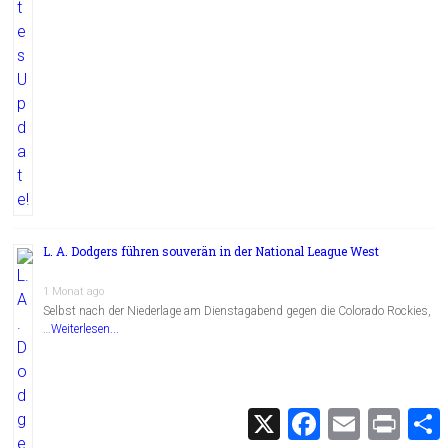
L. A. Dodgers führen souverän in der National League West
1 Monat ago
Selbst nach der Niederlage am Dienstagabend gegen die Colorado Rockies,
…
Weiterlesen...
X
F
E
P
a
m
r
c
a
i
i