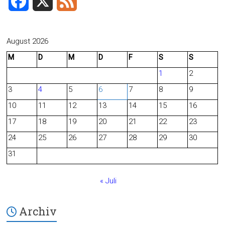
F
X
F
a
e
c
e
August 2026
M
D
M
D
F
S
S
e
d
1
2
b
3
4
5
6
7
8
9
o
10
11
12
13
14
15
16
o
17
18
19
20
21
22
23
24
25
26
27
28
29
30
k
31
« Juli
Archiv