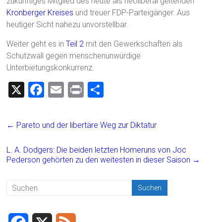
zukünftiges Mitglied des heute als neoliberal geltenden
Kronberger Kreises
und treuer FDP-Parteigänger. Aus
heutiger Sicht nahezu unvorstellbar.
Weiter geht es in
Teil 2
mit den Gewerkschaften als
Schutzwall gegen menschenunwürdige
Unterbietungskonkurrenz.
X
F
E
Pr
T
a
m
in
eil
ce
ai
t
e
←
Pareto und der libertäre Weg zur Diktatur
b
l
n
o
L. A. Dodgers: Die beiden letzten Homeruns von Joc
Pederson gehörten zu den weitesten in dieser Saison
→
ok