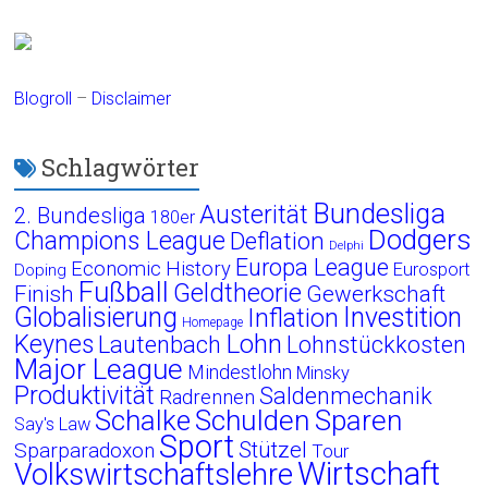
Blogroll
–
Disclaimer
Schlagwörter
Bundesliga
Austerität
2. Bundesliga
180er
Dodgers
Champions League
Deflation
Delphi
Europa League
Economic History
Eurosport
Doping
Fußball
Geldtheorie
Finish
Gewerkschaft
Globalisierung
Investition
Inflation
Homepage
Lohn
Keynes
Lautenbach
Lohnstückkosten
Major League
Mindestlohn
Minsky
Produktivität
Saldenmechanik
Radrennen
Schalke
Schulden
Sparen
Say's Law
Sport
Stützel
Sparparadoxon
Tour
Wirtschaft
Volkswirtschaftslehre