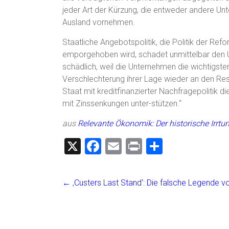
jeder Art der Kürzung, die entweder andere Unt
Ausland vornehmen.
Staatliche Angebotspolitik, die Politik der Ref
emporgehoben wird, schadet unmittelbar den Un
schädlich, weil die Unternehmen die wichtigsten
Verschlechterung ihrer Lage wieder an den Rest
Staat mit kreditfinanzierter Nachfragepolitik d
mit Zinssenkungen unter-stützen.“
aus
Relevante Ökonomik: Der historische Irrtu
X
F
E
Pr
T
a
m
in
eil
ce
ai
t
e
←
‚Custers Last Stand‘: Die falsche Legende vo
b
l
n
o
ok