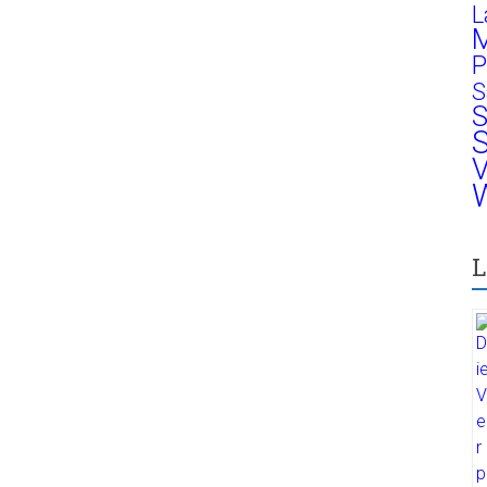
L
M
P
S
S
S
V
W
L