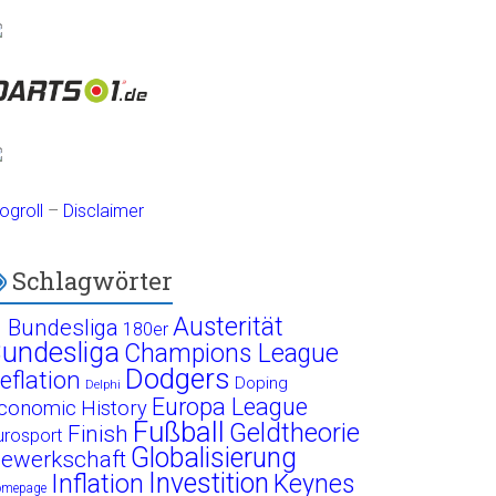
ogroll
–
Disclaimer
Schlagwörter
Austerität
. Bundesliga
180er
undesliga
Champions League
Dodgers
eflation
Doping
Delphi
Europa League
conomic History
Fußball
Geldtheorie
Finish
urosport
Globalisierung
ewerkschaft
Investition
Inflation
Keynes
omepage