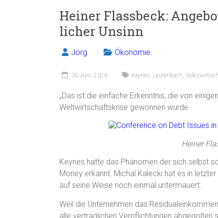
Heiner Flassbeck: Angebot
licher Unsinn
Jörg
Ökonomie
30 Juni, 2026
Keynes
,
Lautenbach
,
Volkswirtsch
„Das ist die einfache Erkenntnis, die von einig
Weltwirtschaftskrise gewonnen wurde.
Heiner Fla
Keynes hatte das Phänomen der sich selbst s
Money erkannt. Michal Kalecki hat es in letzte
auf seine Weise noch einmal untermauert:
Weil die Unternehmen das Residualeinkommen 
alle vertraglichen Verpflichtungen abgegolten s