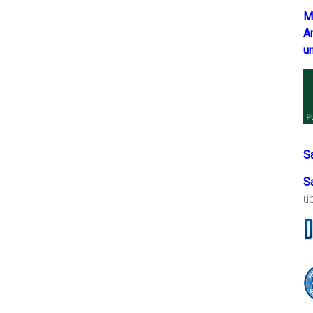
M
A
u
S
S
ü