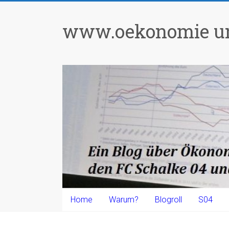
Zum
Inhalt
www.oekonomie un
springen
Home
Warum?
Blogroll
S04