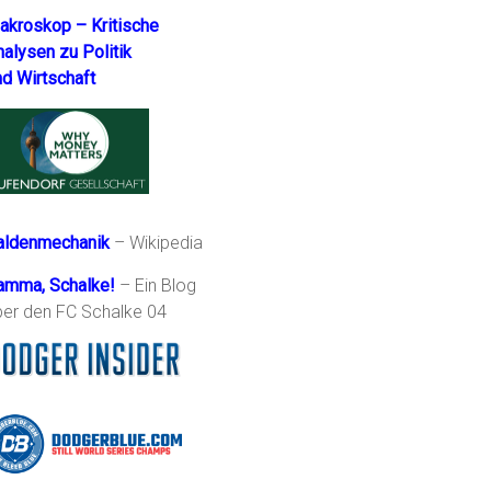
akroskop – Kritische
nalysen zu Politik
nd Wirtschaft
aldenmechanik
– Wikipedia
amma, Schalke!
– Ein Blog
ber den FC Schalke 04