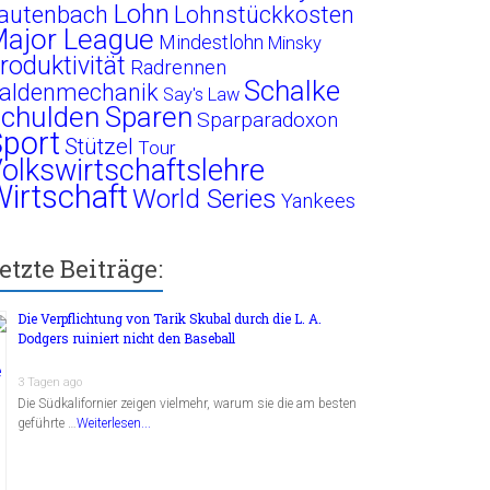
Lohn
autenbach
Lohnstückkosten
ajor League
Mindestlohn
Minsky
roduktivität
Radrennen
Schalke
aldenmechanik
Say's Law
chulden
Sparen
Sparparadoxon
port
Stützel
Tour
olkswirtschaftslehre
irtschaft
World Series
Yankees
etzte Beiträge:
Die Verpflichtung von Tarik Skubal durch die L. A.
Dodgers ruiniert nicht den Baseball
3 Tagen ago
Die Südkalifornier zeigen vielmehr, warum sie die am besten
geführte …
Weiterlesen...