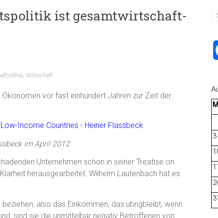
spolitik ist gesamtwirtschaft-
aftslehre
,
Wirtschaft
A
en Ökonomen vor fast einhundert Jahren zur Zeit der
3
ssbeck im April 2012
1
chadenden Unternehmen schon in seiner Treatise on
1
r Klarheit herausgearbeitet. Wilhelm Lautenbach hat es
2
3
beziehen, also das Einkommen, das übrigbleibt, wenn
ind, sind sie die unmittelbar negativ Betroffenen von