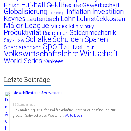
Fußball
Geldtheorie
Finish
Gewerkschaft
Globalisierung
Investition
Inflation
Homepage
Lohn
Keynes
Lautenbach
Lohnstückkosten
Major League
Mindestlohn
Minsky
Produktivität
Saldenmechanik
Radrennen
Schalke
Schulden
Sparen
Say's Law
Sport
Stützel
Sparparadoxon
Tour
Wirtschaft
Volkswirtschaftslehre
World Series
Yankees
Letzte Beiträge:
Die Achillesferse des Westens
15 Stunden ago
Einwanderung ist aufgrund fehlerhafter Entscheidungsfindung zur
größten Schwäche des Westens …
Weiterlesen...