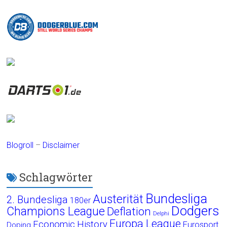
Blogroll
–
Disclaimer
Schlagwörter
Bundesliga
Austerität
2. Bundesliga
180er
Dodgers
Champions League
Deflation
Delphi
Europa League
Economic History
Eurosport
Doping