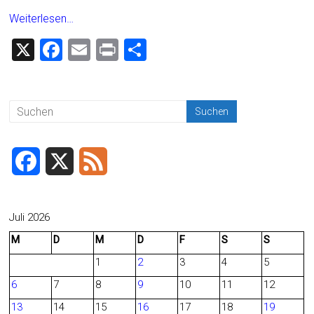
Weiterlesen…
X
F
E
Pr
T
a
m
in
eil
ce
ai
t
e
b
l
n
o
ok
F
X
F
a
e
c
e
Juli 2026
M
D
M
D
F
S
S
e
d
1
2
3
4
5
b
6
7
8
9
10
11
12
o
13
14
15
16
17
18
19