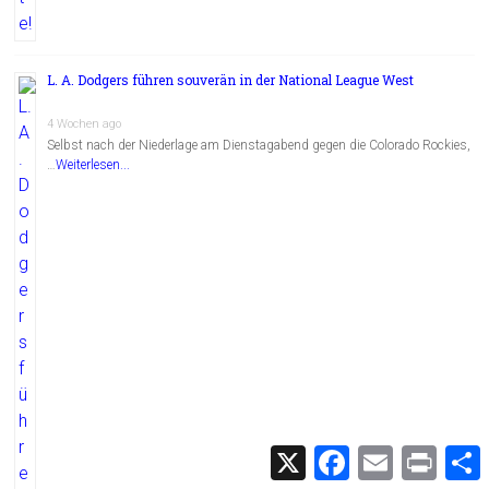
L. A. Dodgers führen souverän in der National League West
4 Wochen ago
Selbst nach der Niederlage am Dienstagabend gegen die Colorado Rockies,
…
Weiterlesen...
X
F
E
P
a
m
r
c
a
i
i