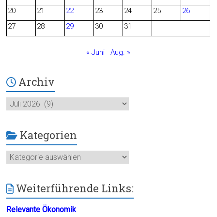
o
20
21
22
23
24
25
26
27
28
29
30
31
k
« Juni
Aug. »
Archiv
Archiv
Kategorien
Kategorien
Weiterführende Links:
Relevante Ökonomik