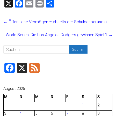
X
F
E
Pr
T
a
m
in
eil
ce
ai
t
e
←
Öffentliche Vermögen – abseits der Schuldenparanoia
b
l
n
o
World Series: Die Los Angeles Dodgers gewinnen Spiel 1
→
ok
F
X
F
a
e
c
e
August 2026
M
D
M
D
F
S
S
e
d
1
2
b
3
4
5
6
7
8
9