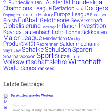
Bundesliga
Austerität
2. Bundesliga
180er
Dodgers
Champions League
Deflation
Delphi
Europa League
Economic History
Eurosport
Doping
Fußball
Geldtheorie
Finish
Gewerkschaft
Globalisierung
Investition
Inflation
Homepage
Lohn
Keynes
Lautenbach
Lohnstückkosten
Major League
Mindestlohn
Minsky
Produktivität
Saldenmechanik
Radrennen
Schalke
Schulden
Sparen
Say's Law
Sport
Stützel
Sparparadoxon
Tour
Wirtschaft
Volkswirtschaftslehre
World Series
Yankees
Letzte Beiträge:
Die Achillesferse des Westens
3 Tagen ago
Einwanderung ist aufgrund fehlerhafter Entscheidungsfindung zur