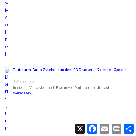
Dartsturm: Darts Zubehör aus dem 3D Drucker – Nächstes Update!
4 Wochen ago
In diesem Video stellt euch Florian von Dartsturm.de die nächste …
Weiterlesen...
X
F
E
P
a
m
r
c
a
i
i