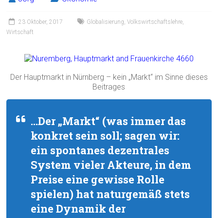
23 Oktober, 2017
Globalisierung
,
Volkswirtschaftslehre
,
Wirtschaft
Der Hauptmarkt in Nürnberg – kein „Markt“ im Sinne dieses
Beitrages
…Der „Markt“ (was immer das
konkret sein soll; sagen wir:
ein spontanes dezentrales
System vieler Akteure, in dem
Preise eine gewisse Rolle
spielen) hat naturgemäß stets
eine Dynamik der