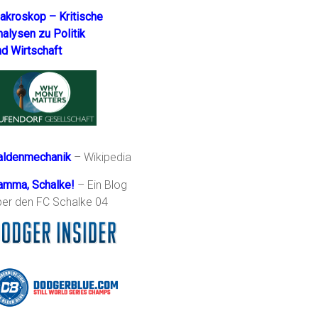
akroskop – Kritische
nalysen zu Politik
nd Wirtschaft
aldenmechanik
– Wikipedia
amma, Schalke!
– Ein Blog
ber den FC Schalke 04