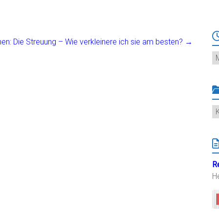
nen: Die Streuung – Wie verkleinere ich sie am besten?
→
Ar
K
R
H