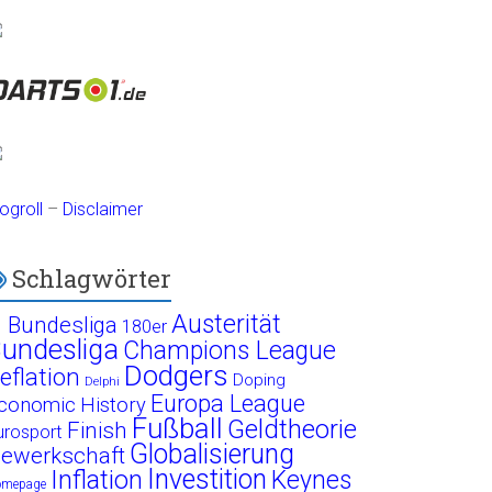
ogroll
–
Disclaimer
Schlagwörter
Austerität
. Bundesliga
180er
undesliga
Champions League
Dodgers
eflation
Doping
Delphi
Europa League
conomic History
Fußball
Geldtheorie
Finish
urosport
Globalisierung
ewerkschaft
Investition
Inflation
Keynes
omepage