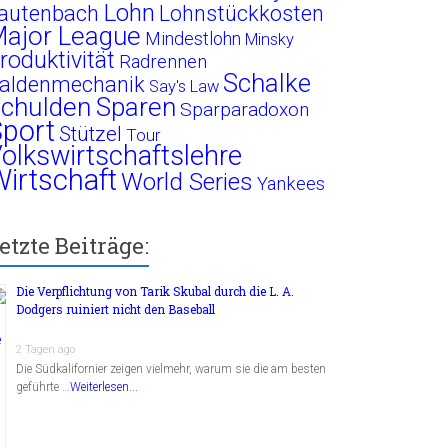
Lohn
autenbach
Lohnstückkosten
ajor League
Mindestlohn
Minsky
roduktivität
Radrennen
Schalke
aldenmechanik
Say's Law
chulden
Sparen
Sparparadoxon
port
Stützel
Tour
olkswirtschaftslehre
irtschaft
World Series
Yankees
etzte Beiträge:
Die Verpflichtung von Tarik Skubal durch die L. A.
Dodgers ruiniert nicht den Baseball
2 Tagen ago
Die Südkalifornier zeigen vielmehr, warum sie die am besten
geführte …
Weiterlesen...