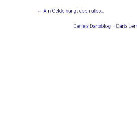
ce
ai
t
e
←
Am Gelde hängt doch alles…
b
l
n
o
Daniels Dartsblog – Darts Ler
ok