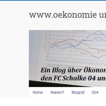
Zum
Inhalt
www.oekonomie un
springen
Home
Warum?
Blogroll
S04