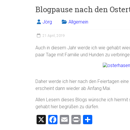
Blogpause nach den Oste
Jörg
Allgemein
21 April, 2019
Auch in diesem Jahr werde ich wie gehabt wie
paar Tage mit Familie und Hunden zu verbringe
Daher werde ich hier nach den Feiertagen eine
erscheint dann wieder ab Anfang Mai.
Allen Lesern dieses Blogs wünsche ich hiermit
gehabt hier begrüßen zu dürfen.
X
F
E
Pr
T
a
m
in
eil