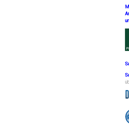
M
A
u
S
S
ü