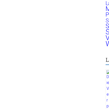
L
M
P
S
S
S
V
W
L