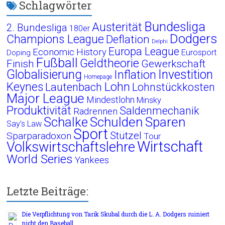
Schlagwörter
Bundesliga
Austerität
2. Bundesliga
180er
Dodgers
Champions League
Deflation
Delphi
Europa League
Economic History
Eurosport
Doping
Fußball
Geldtheorie
Finish
Gewerkschaft
Globalisierung
Investition
Inflation
Homepage
Lohn
Keynes
Lautenbach
Lohnstückkosten
Major League
Mindestlohn
Minsky
Produktivität
Saldenmechanik
Radrennen
Schalke
Schulden
Sparen
Say's Law
Sport
Stützel
Sparparadoxon
Tour
Wirtschaft
Volkswirtschaftslehre
World Series
Yankees
Letzte Beiträge:
Die Verpflichtung von Tarik Skubal durch die L. A. Dodgers ruiniert
nicht den Baseball