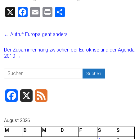
X
F
E
Pr
T
a
m
in
eil
ce
ai
t
e
←
Aufruf: Europa geht anders
b
l
n
o
Der Zusammenhang zwischen der Eurokrise und der Agenda
2010
→
ok
F
X
F
a
e
c
e
August 2026
M
D
M
D
F
S
S
e
d