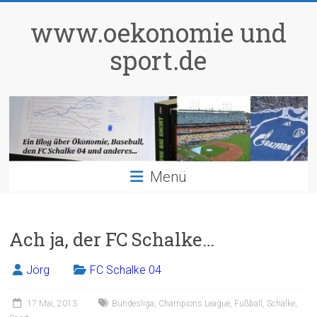
Zum
Inhalt
www.oekonomie und
springen
sport.de
Menü
Ach ja, der FC Schalke…
Jörg
FC Schalke 04
17 Mai, 2013
Bundesliga
,
Champions League
,
Fußball
,
Schalke
,