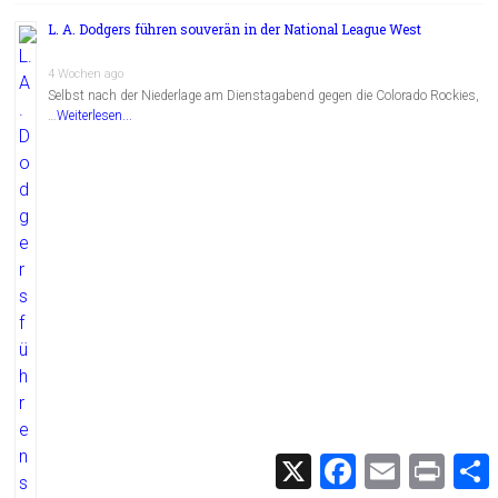
L. A. Dodgers führen souverän in der National League West
4 Wochen ago
Selbst nach der Niederlage am Dienstagabend gegen die Colorado Rockies,
…
Weiterlesen...
X
F
E
P
a
m
r
c
a
i
i