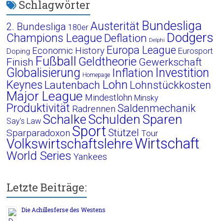
Schlagwörter
Bundesliga
Austerität
2. Bundesliga
180er
Dodgers
Champions League
Deflation
Delphi
Europa League
Economic History
Eurosport
Doping
Fußball
Geldtheorie
Finish
Gewerkschaft
Globalisierung
Investition
Inflation
Homepage
Lohn
Keynes
Lautenbach
Lohnstückkosten
Major League
Mindestlohn
Minsky
Produktivität
Saldenmechanik
Radrennen
Schalke
Schulden
Sparen
Say's Law
Sport
Stützel
Sparparadoxon
Tour
Wirtschaft
Volkswirtschaftslehre
World Series
Yankees
Letzte Beiträge:
Die Achillesferse des Westens