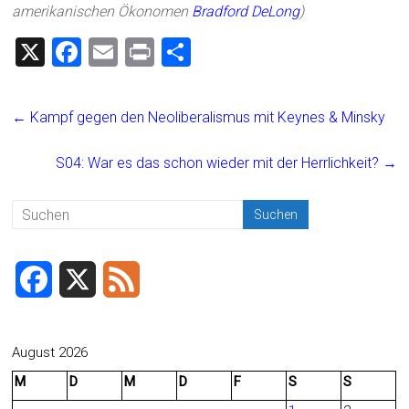
amerikanischen Ökonomen
Bradford DeLong
)
X
F
E
Pr
T
a
m
in
eil
ce
ai
t
e
←
Kampf gegen den Neoliberalismus mit Keynes & Minsky
b
l
n
o
S04: War es das schon wieder mit der Herrlichkeit?
→
ok
F
X
F
a
e
c
e
August 2026
M
D
M
D
F
S
S
e
d