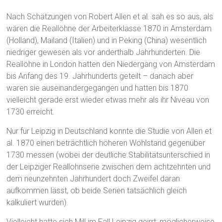
Nach Schätzungen von Robert Allen et al. sah es so aus, als
wären die Reallöhne der Arbeiterklasse 1870 in Amsterdam
(Holland), Mailand (Italien) und in Peking (China) wesentlich
niedriger gewesen als vor anderthalb Jahrhunderten. Die
Reallöhne in London hatten den Niedergang von Amsterdam
bis Anfang des 19. Jahrhunderts geteilt – danach aber
waren sie auseinandergegangen und hatten bis 1870
vielleicht gerade erst wieder etwas mehr als ihr Niveau von
1730 erreicht.
Nur für Leipzig in Deutschland konnte die Studie von Allen et
al. 1870 einen beträchtlich höheren Wohlstand gegenüber
1730 messen (wobei der deutliche Stabilitätsunterschied in
der Leipziger Reallohnserie zwischen dem achtzehnten und
dem neunzehnten Jahrhundert doch Zweifel daran
aufkommen lässt, ob beide Serien tatsächlich gleich
kalkuliert wurden).
Vielleicht hatte sich Mill im Fall Leipzig geirrt: möglicherweise