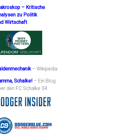
akroskop – Kritische
nalysen zu Politik
nd Wirtschaft
aldenmechanik
– Wikipedia
amma, Schalke!
– Ein Blog
ber den FC Schalke 04