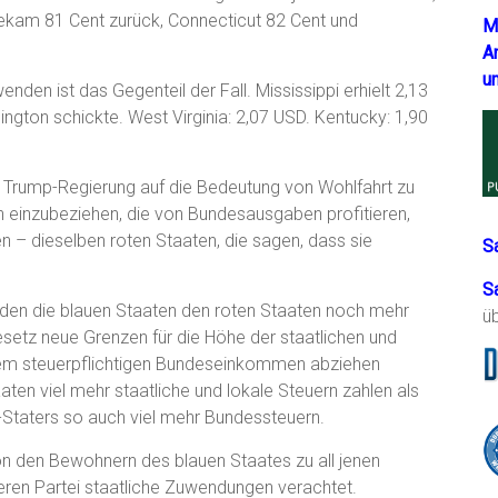
ekam 81 Cent zurück, Connecticut 82 Cent und
M
A
u
den ist das Gegenteil der Fall. Mississippi erhielt 2,13
ington schickte. West Virginia: 2,07 USD. Kentucky: 1,90
 Trump-Regierung auf die Bedeutung von Wohlfahrt zu
gen einzubeziehen, die von Bundesausgaben profitieren,
n – dieselben roten Staaten, die sagen, dass sie
S
S
en die blauen Staaten den roten Staaten noch mehr
ü
Gesetz neue Grenzen für die Höhe der staatlichen und
hrem steuerpflichtigen Bundeseinkommen abziehen
en viel mehr staatliche und lokale Steuern zahlen als
-Staters so auch viel mehr Bundessteuern.
on den Bewohnern des blauen Staates zu all jenen
eren Partei staatliche Zuwendungen verachtet.