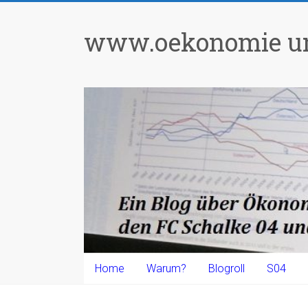
Zum
Inhalt
www.oekonomie un
springen
Home
Warum?
Blogroll
S04