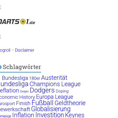
ogroll
–
Disclaimer
Schlagwörter
Austerität
. Bundesliga
180er
undesliga
Champions League
Dodgers
eflation
Doping
Delphi
Europa League
conomic History
Fußball
Geldtheorie
Finish
urosport
Globalisierung
ewerkschaft
Investition
Inflation
Keynes
omepage