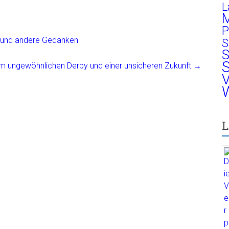
L
M
P
ln und andere Gedanken
S
S
S
m ungewöhnlichen Derby und einer unsicheren Zukunft
→
V
W
L