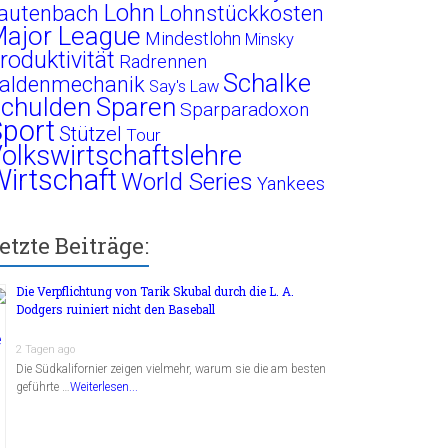
Lohn
autenbach
Lohnstückkosten
ajor League
Mindestlohn
Minsky
roduktivität
Radrennen
Schalke
aldenmechanik
Say's Law
chulden
Sparen
Sparparadoxon
port
Stützel
Tour
olkswirtschaftslehre
irtschaft
World Series
Yankees
etzte Beiträge:
Die Verpflichtung von Tarik Skubal durch die L. A.
Dodgers ruiniert nicht den Baseball
2 Tagen ago
Die Südkalifornier zeigen vielmehr, warum sie die am besten
geführte …
Weiterlesen...