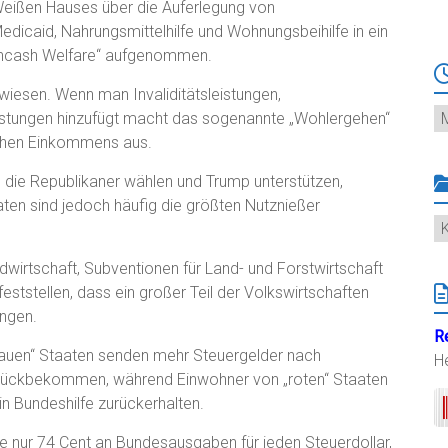
 Weißen Hauses über die Auferlegung von
dicaid, Nahrungsmittelhilfe und Wohnungsbeihilfe in ein
cash Welfare“ aufgenommen.
ewiesen. Wenn man Invaliditätsleistungen,
Ar
istungen hinzufügt macht das sogenannte „Wohlergehen“
schen Einkommens aus.
en, die Republikaner wählen und Trump unterstützen,
ten sind jedoch häufig die größten Nutznießer
K
dwirtschaft, Subventionen für Land- und Forstwirtschaft
ststellen, dass ein großer Teil der Volkswirtschaften
ngen.
R
„blauen“ Staaten senden mehr Steuergelder nach
H
zurückbekommen, während Einwohner von „roten“ Staaten
n Bundeshilfe zurückerhalten.
e nur 74 Cent an Bundesausgaben für jeden Steuerdollar,