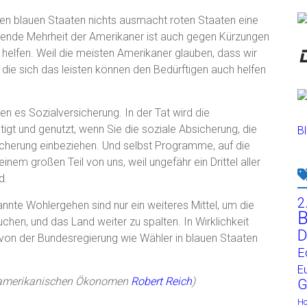
 den blauen Staaten nichts ausmacht roten Staaten eine
gende Mehrheit der Amerikaner ist auch gegen Kürzungen
elfen. Weil die meisten Amerikaner glauben, dass wir
ie sich das leisten können den Bedürftigen auch helfen
nen es Sozialversicherung. In der Tat wird die
tigt und genutzt, wenn Sie die soziale Absicherung, die
Bl
icherung einbeziehen. Und selbst Programme, auf die
nem großen Teil von uns, weil ungefähr ein Drittel aller
d.
2
nnte Wohlergehen sind nur ein weiteres Mittel, um die
B
chen, und das Land weiter zu spalten. In Wirklichkeit
D
von der Bundesregierung wie Wähler in blauen Staaten
E
E
amerikanischen Ökonomen
Robert Reich
)
G
H