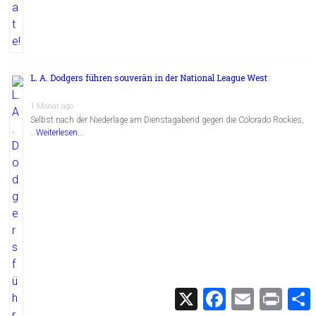
L. A. Dodgers führen souverän in der National League West
1 Monat ago
Selbst nach der Niederlage am Dienstagabend gegen die Colorado Rockies,
…
Weiterlesen...
X
F
E
P
a
m
r
c
a
i
i