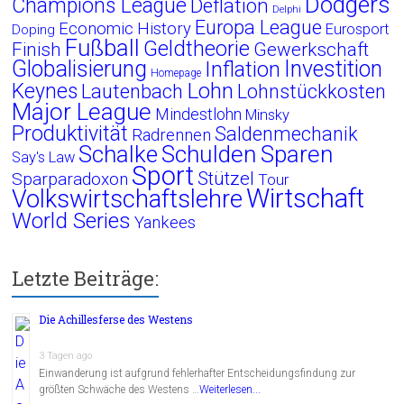
Dodgers
Champions League
Deflation
Delphi
Europa League
Economic History
Eurosport
Doping
Fußball
Geldtheorie
Finish
Gewerkschaft
Globalisierung
Investition
Inflation
Homepage
Lohn
Keynes
Lautenbach
Lohnstückkosten
Major League
Mindestlohn
Minsky
Produktivität
Saldenmechanik
Radrennen
Schalke
Schulden
Sparen
Say's Law
Sport
Stützel
Sparparadoxon
Tour
Wirtschaft
Volkswirtschaftslehre
World Series
Yankees
Letzte Beiträge:
Die Achillesferse des Westens
3 Tagen ago
Einwanderung ist aufgrund fehlerhafter Entscheidungsfindung zur
größten Schwäche des Westens …
Weiterlesen...