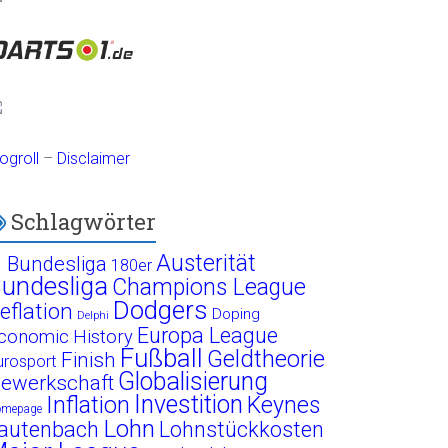
ogroll
–
Disclaimer
Schlagwörter
Austerität
. Bundesliga
180er
undesliga
Champions League
Dodgers
eflation
Doping
Delphi
Europa League
conomic History
Fußball
Geldtheorie
Finish
urosport
Globalisierung
ewerkschaft
Investition
Inflation
Keynes
omepage
Lohn
autenbach
Lohnstückkosten