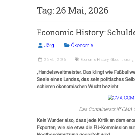
Tag:
26 Mai, 2026
Economic History: Schuld
Jörg
Ökonomie
26 Mai, 2026
Economic History
,
Globalisierung
„Handelsweltmeister. Das klingt wie Fußballwel
Seele eines Landes, das sein politisches Se
schieren ökonomischen Wucht bezieht.
Das Containerschiff CMA 
Kein Wunder also, dass jede Kritik an dem en
Exporten, wie sie etwa die EU-Kommission nun 
Nestbeschmutzung gegeißelt wird.