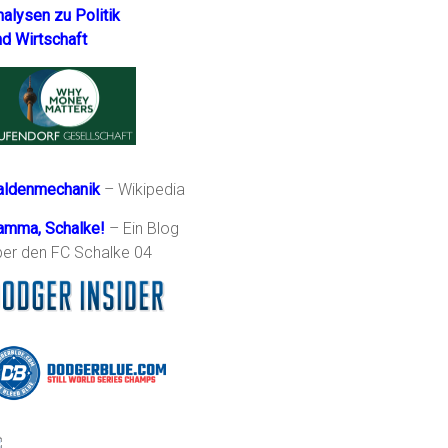
nalysen zu Politik
nd Wirtschaft
aldenmechanik
– Wikipedia
amma, Schalke!
– Ein Blog
ber den FC Schalke 04