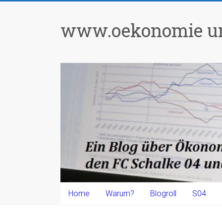
Zum
Inhalt
www.oekonomie un
springen
Home
Warum?
Blogroll
S04