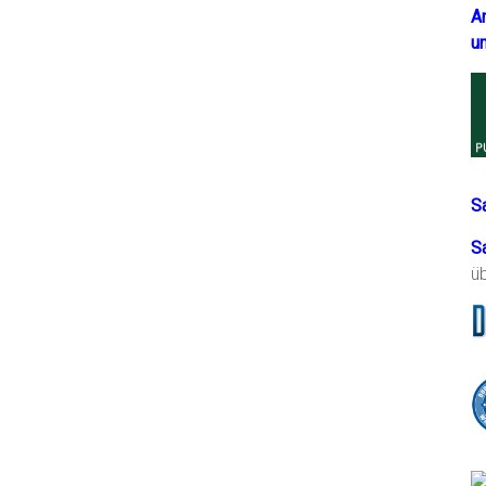
A
u
S
S
ü