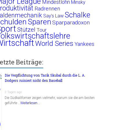
ajor League
Mindestlohn
Minsky
roduktivität
Radrennen
Schalke
aldenmechanik
Say's Law
chulden
Sparen
Sparparadoxon
port
Stützel
Tour
olkswirtschaftslehre
irtschaft
World Series
Yankees
etzte Beiträge:
Die Verpflichtung von Tarik Skubal durch die L. A.
Dodgers ruiniert nicht den Baseball
2 Tagen ago
Die Südkalifornier zeigen vielmehr, warum sie die am besten
geführte …
Weiterlesen...