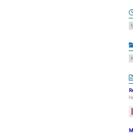
Ar
K
R
H
M