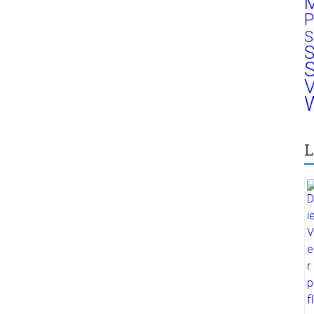
M
P
S
S
S
V
W
L