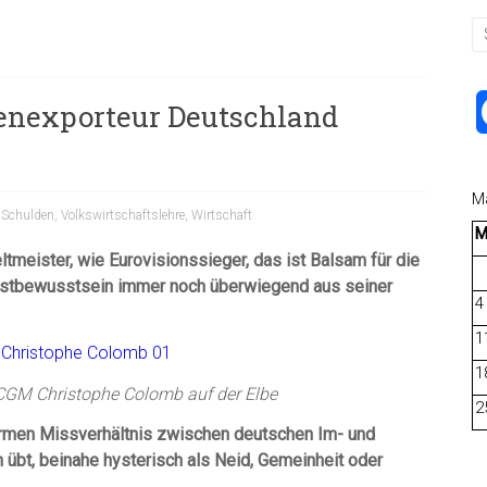
enexporteur Deutschland
M
,
Schulden
,
Volkswirtschaftslehre
,
Wirtschaft
tmeister, wie Eurovisionssieger, das ist Balsam für die
lbstbewusstsein immer noch überwiegend aus seiner
4
1
1
CGM Christophe Colomb auf der Elbe
2
ormen Missverhältnis zwischen deutschen Im- und
übt, beinahe hysterisch als Neid, Gemeinheit oder