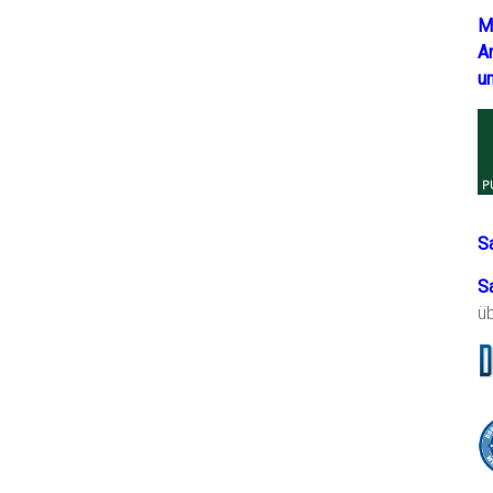
M
A
u
S
S
ü