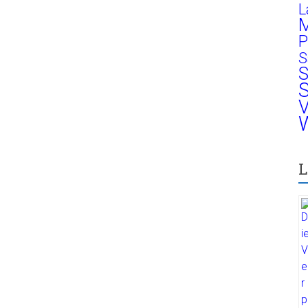
L
M
P
S
S
S
V
W
L