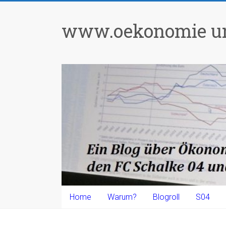
Zum
Inhalt
www.oekonomie un
springen
Home
Warum?
Blogroll
S04