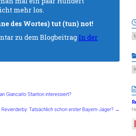
 man mal ein paar Hundert
icht mehr los.
e des Wortes) tut (tun) not!
Ar
ntar zu dem Blogbeitrag
In der
K
an Giancarlo Stanton interessiert?
R
 Revierderby: Tatsächlich schon erster Bayern-Jäger?
→
H