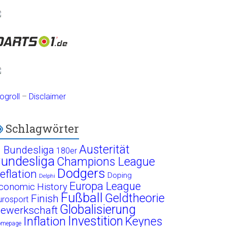
ogroll
–
Disclaimer
Schlagwörter
Austerität
. Bundesliga
180er
undesliga
Champions League
Dodgers
eflation
Doping
Delphi
Europa League
conomic History
Fußball
Geldtheorie
Finish
urosport
Globalisierung
ewerkschaft
Investition
Inflation
Keynes
omepage