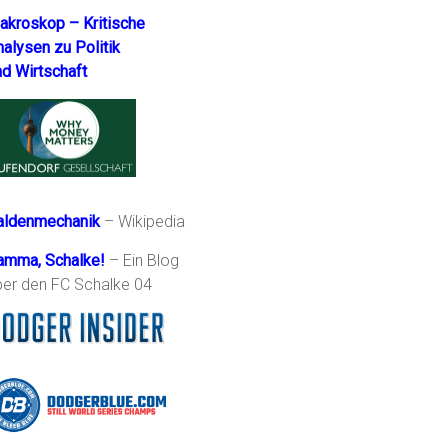
akroskop – Kritische
nalysen zu Politik
nd Wirtschaft
aldenmechanik
– Wikipedia
amma, Schalke!
– Ein Blog
ber den FC Schalke 04