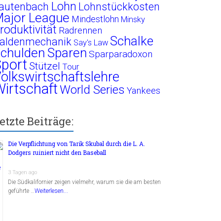
Lohn
autenbach
Lohnstückkosten
ajor League
Mindestlohn
Minsky
roduktivität
Radrennen
Schalke
aldenmechanik
Say's Law
chulden
Sparen
Sparparadoxon
port
Stützel
Tour
olkswirtschaftslehre
irtschaft
World Series
Yankees
etzte Beiträge:
Die Verpflichtung von Tarik Skubal durch die L. A.
Dodgers ruiniert nicht den Baseball
3 Tagen ago
Die Südkalifornier zeigen vielmehr, warum sie die am besten
geführte …
Weiterlesen...