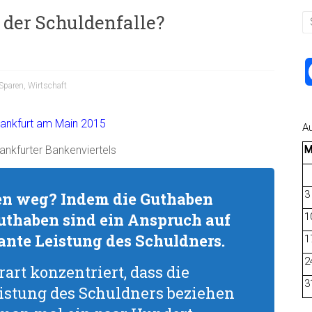
 der Schuldenfalle?
Sparen
,
Wirtschaft
A
ankfurter Bankenviertels
3
n weg? Indem die Guthaben
Guthaben sind ein Anspruch auf
1
vante Leistung des Schuldners.
1
2
art konzentriert, dass die
3
eistung des Schuldners beziehen