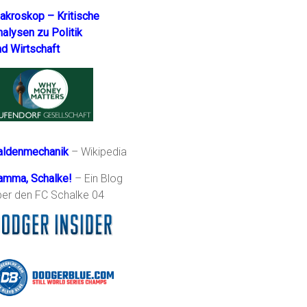
akroskop – Kritische
nalysen zu Politik
nd Wirtschaft
aldenmechanik
– Wikipedia
amma, Schalke!
– Ein Blog
ber den FC Schalke 04