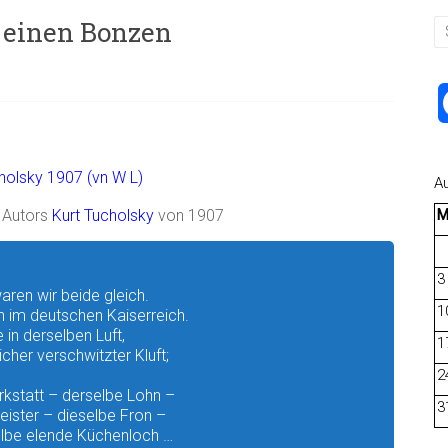
 einen Bonzen
A
 Autors
Kurt Tucholsky
von 1907
3
aren wir beide gleich.
1
n im deutschen Kaiserreich.
 in derselben Luft,
1
icher verschwitzter Kluft;
2
rkstatt – derselbe Lohn –
3
eister – dieselbe Fron –
lbe elende Küchenloch …