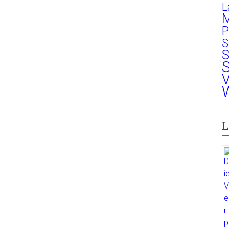
L
M
P
S
S
S
V
W
L