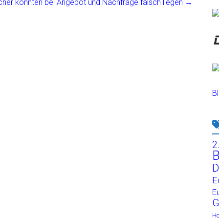
er könnten bei Angebot und Nachfrage falsch liegen
→
Bl
2
B
D
E
E
G
H