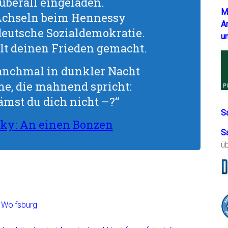
 überall eingeladen.
M
 Achseln beim Hennessy
A
 deutsche Sozialdemokratie.
u
lt deinen Frieden gemacht.
anchmal in dunkler Nacht
me, die mahnend spricht:
ämst du dich nicht –?“
S
ky: An einen Bonzen
S
ü
n Wolfsburg