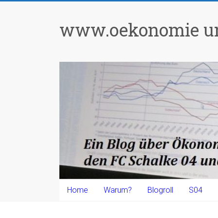
Zum
Inhalt
www.oekonomie un
springen
Home
Warum?
Blogroll
S04