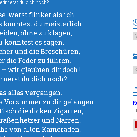
erinnerst du dich noch?
e, warst flinker als ich.
s konntest du meisterlich.
iden, ohne zu klagen,
Ar
u konntest es sagen.
cher und die Broschüren,
r die Feder zu führen.
– wir glaubten dir doch!
K
innerst du dich noch?
das alles vergangen.
 Vorzimmer zu dir gelangen.
R
Tisch die dicken Zigarren,
H
traßenhetzer und Narren.
hr von alten Kameraden,