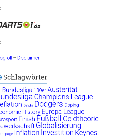
ogroll
–
Disclaimer
Schlagwörter
Austerität
. Bundesliga
180er
undesliga
Champions League
Dodgers
eflation
Doping
Delphi
Europa League
conomic History
Fußball
Geldtheorie
Finish
urosport
Globalisierung
ewerkschaft
Investition
Inflation
Keynes
omepage