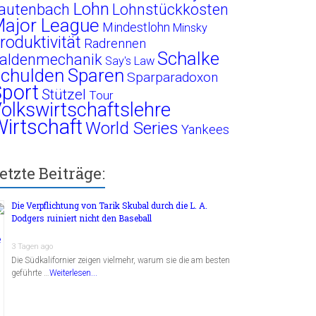
Lohn
autenbach
Lohnstückkosten
ajor League
Mindestlohn
Minsky
roduktivität
Radrennen
Schalke
aldenmechanik
Say's Law
chulden
Sparen
Sparparadoxon
port
Stützel
Tour
olkswirtschaftslehre
irtschaft
World Series
Yankees
etzte Beiträge:
Die Verpflichtung von Tarik Skubal durch die L. A.
Dodgers ruiniert nicht den Baseball
3 Tagen ago
Die Südkalifornier zeigen vielmehr, warum sie die am besten
geführte …
Weiterlesen...