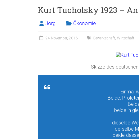
Kurt Tucholsky 1923 – An
Jörg
Ökonomie
24 November, 2016
Gewerkschaft
,
Wirtschaft
Skizze des deutschen
Einmal w
Beide: Prolete
Beide
beide in gle
dieselbe We
derselbe M
beide dasse