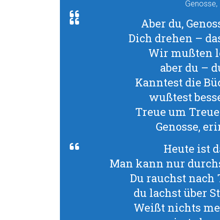
Genosse, 
Aber du, Genoss
Dich drehen – da
Wir mußten le
aber du – d
Kanntest die Bü
wußtest besse
Treue um Treue 
Genosse, er
Heute ist 
Man kann nur durchs
Du rauchst nach 
du lachst über S
Weißt nichts me