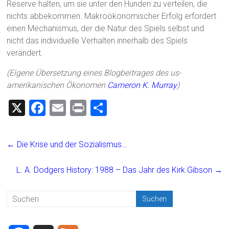
Reserve halten, um sie unter den Hunden zu verteilen, die
nichts abbekommen. Makroökonomischer Erfolg erfordert
einen Mechanismus, der die Natur des Spiels selbst und
nicht das individuelle Verhalten innerhalb des Spiels
verändert.
(Eigene Übersetzung eines Blogbeitrages des us-
amerikanischen Ökonomen
Cameron K. Murray
)
X
F
E
Pr
T
a
m
in
eil
ce
ai
t
e
←
Die Krise und der Sozialismus…
b
l
n
o
L. A. Dodgers History: 1988 – Das Jahr des Kirk Gibson
→
ok