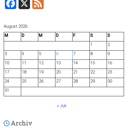
F
X
F
a
e
c
e
August 2026
M
D
M
D
F
S
S
e
d
1
2
b
3
4
5
6
7
8
9
o
10
11
12
13
14
15
16
o
17
18
19
20
21
22
23
24
25
26
27
28
29
30
k
31
« Juli
Archiv