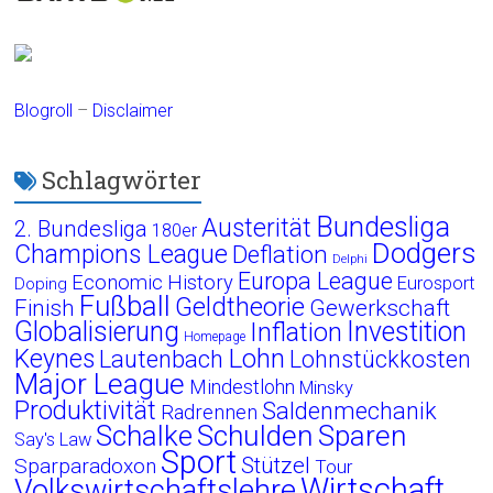
Blogroll
–
Disclaimer
Schlagwörter
Bundesliga
Austerität
2. Bundesliga
180er
Dodgers
Champions League
Deflation
Delphi
Europa League
Economic History
Eurosport
Doping
Fußball
Geldtheorie
Finish
Gewerkschaft
Globalisierung
Investition
Inflation
Homepage
Lohn
Keynes
Lautenbach
Lohnstückkosten
Major League
Mindestlohn
Minsky
Produktivität
Saldenmechanik
Radrennen
Schalke
Schulden
Sparen
Say's Law
Sport
Stützel
Sparparadoxon
Tour
Wirtschaft
Volkswirtschaftslehre