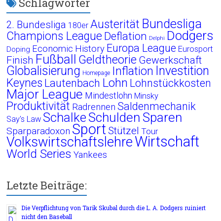
Schlagwörter
Bundesliga
Austerität
2. Bundesliga
180er
Dodgers
Champions League
Deflation
Delphi
Europa League
Economic History
Eurosport
Doping
Fußball
Geldtheorie
Finish
Gewerkschaft
Globalisierung
Investition
Inflation
Homepage
Lohn
Keynes
Lautenbach
Lohnstückkosten
Major League
Mindestlohn
Minsky
Produktivität
Saldenmechanik
Radrennen
Schalke
Schulden
Sparen
Say's Law
Sport
Stützel
Sparparadoxon
Tour
Wirtschaft
Volkswirtschaftslehre
World Series
Yankees
Letzte Beiträge:
Die Verpflichtung von Tarik Skubal durch die L. A. Dodgers ruiniert
nicht den Baseball