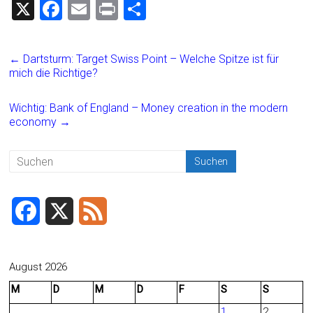
X
F
E
Pr
T
a
m
in
eil
ce
ai
t
e
←
Dartsturm: Target Swiss Point – Welche Spitze ist für
b
l
n
mich die Richtige?
o
Wichtig: Bank of England – Money creation in the modern
ok
economy
→
F
X
F
a
e
c
e
August 2026
M
D
M
D
F
S
S
e
d
1
2