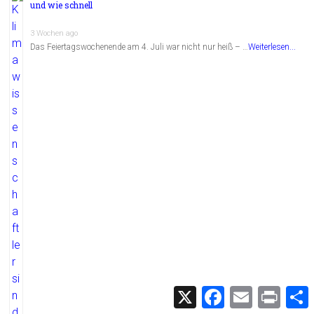
und wie schnell
3 Wochen ago
Das Feiertagswochenende am 4. Juli war nicht nur heiß – …
Weiterlesen...
X
F
E
P
a
m
r
c
a
i
i