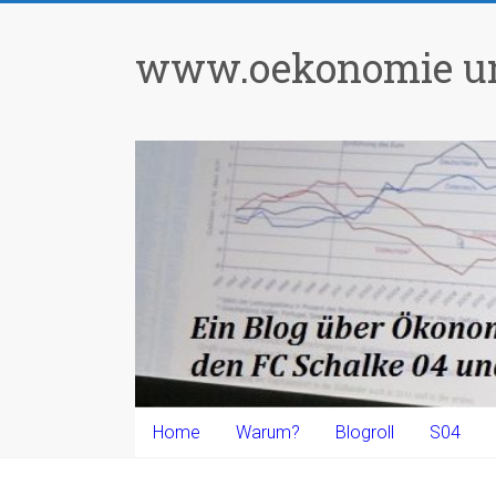
Zum
Inhalt
www.oekonomie un
springen
Home
Warum?
Blogroll
S04