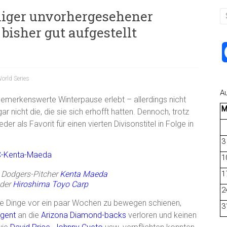
einiger unvorhergesehener
bisher gut aufgestellt
orld Series
A
bemerkenswerte Winterpause erlebt – allerdings nicht
ar nicht die, die sie sich erhofft hatten. Dennoch, trotz
r als Favorit für einen vierten Divisonstitel in Folge in
3
1
 Dodgers-Pitcher
Kenta Maeda
1
 der
Hiroshima Toyo Carp
2
h die Dinge vor ein paar Wochen zu bewegen schienen,
3
Agent
an die
Arizona Diamond-backs
verloren und keinen