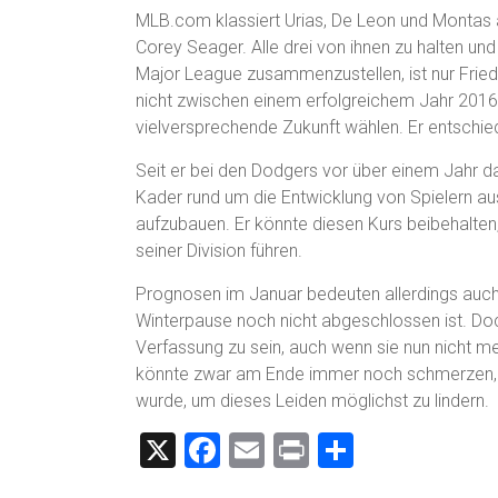
MLB.com klassiert Urias, De Leon und Montas al
Corey Seager. Alle drei von ihnen zu halten und
Major League zusammenzustellen, ist nur Friedm
nicht zwischen einem erfolgreichem Jahr 2016 
vielversprechende Zukunft wählen. Er entschied
Seit er bei den Dodgers vor über einem Jahr 
Kader rund um die Entwicklung von Spielern
aufzubauen. Er könnte diesen Kurs beibehalten
seiner Division führen.
Prognosen im Januar bedeuten allerdings auch er
Winterpause noch nicht abgeschlossen ist. Doc
Verfassung zu sein, auch wenn sie nun nicht m
könnte zwar am Ende immer noch schmerzen, d
wurde, um dieses Leiden möglichst zu lindern.
X
F
E
Pr
T
a
m
in
eil