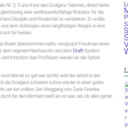
L
s Nr. 2, 3 und 4 bei den Dodgers-Talenten, direkt hinter
M
 gleichzeitig eine wettbewerbsfähige Rotation für die
P
ans Disziplin und Kreativität zu verdanken. Er wollte
S
und dem Aufzeigen eines langfristigen Weges in eine
S
 sich für beides.
S
V
das Ruder übernommen hatte, versprach Friedman einen
W
 aus dem eigenen Nachwuchs und dem
Draft
-System
, und trotzdem das Profiteam wieder an die Spitze
L
st einmal so gut wie nichts, weil die Arbeit in der
h die Dodgers scheinen schon wieder in einer guten
ehr viel tun sollten. Der Weggang von Zack Greinke
och für den Moment sieht es so aus, als ob alles getan