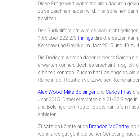
Diese Frage wird wahrscheinlich dadurch geklä
zu verzeichnen haben wird. Hier scheinen dann
besitzen.
Den Südkaliforniern wird es wohl nicht gelinge
1.66 über 222 2/3
Innings
direkt ersetzen kann.
Kershaw und Greinke im Jahr 2015 und 49 zu
Die Dodgers werden daher in dieser Saison nich
erwarten können, doch es erscheint möglich, da
erhalten könnten. Zudem hat Los Angeles als wei
Reihe in der Rotation vorzuweisen. Keine ande
Alex Wood
,
Mike Bolsinger
und
Carlos Frias
bra
Jahr 2015. Dabei erreichten sie 21-22 Siege in
und Bolsinger um Roster-Spots kämpfen müssen
anbieten.
Zusätzlich könnte auch
Brandon McCarthy
ab 
wenn alles gut geht bei seiner Genesung nach 