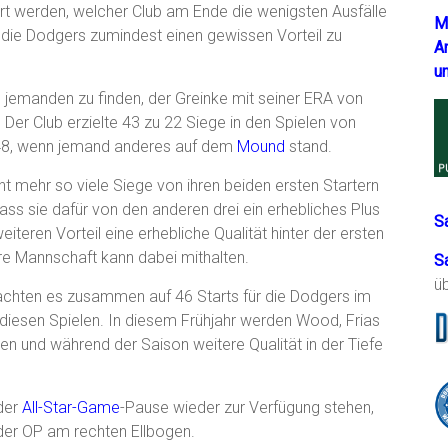
rt werden, welcher Club am Ende die wenigsten Ausfälle
M
 die Dodgers zumindest einen gewissen Vorteil zu
A
u
n, jemanden zu finden, der Greinke mit seiner ERA von
 Der Club erzielte 43 zu 22 Siege in den Spielen von
 48, wenn jemand anderes auf dem
Mound
stand.
t mehr so viele Siege von ihren beiden ersten Startern
ss sie dafür von den anderen drei ein erhebliches Plus
S
teren Vorteil eine erhebliche Qualität hinter der ersten
re Mannschaft kann dabei mithalten.
S
ü
chten es zusammen auf 46 Starts für die Dodgers im
 diesen Spielen. In diesem Frühjahr werden Wood, Frias
 und während der Saison weitere Qualität in der Tiefe
der
All-Star-Game
-Pause wieder zur Verfügung stehen,
der OP am rechten Ellbogen.