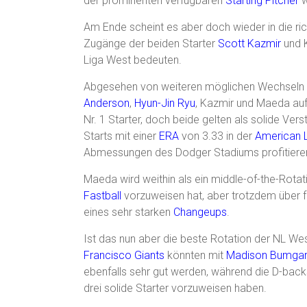
der prominenten verfügbaren
Starting Pitcher
w
Am Ende scheint es aber doch wieder in die ri
Zugänge der beiden Starter
Scott Kazmir
und K
Liga West bedeuten.
Abgesehen von weiteren möglichen Wechseln 
Anderson
,
Hyun-Jin Ryu
, Kazmir und Maeda auf
Nr. 1 Starter, doch beide gelten als solide Ver
Starts mit einer
ERA
von 3.33 in der
American 
Abmessungen des Dodger Stadiums profitiere
Maeda wird weithin als ein middle-of-the-Rota
Fastball
vorzuweisen hat, aber trotzdem über fün
eines sehr starken
Changeups
.
Ist das nun aber die beste Rotation der NL We
Francisco Giants
könnten mit
Madison Bumgar
ebenfalls sehr gut werden, während die D-back
drei solide Starter vorzuweisen haben.