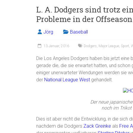
L. A. Dodgers sind trotz 
Probleme in der Offseason 
Jörg
Baseball
13 Januar, 2016
Dodgers
,
Major League
,
Sport
,
W
Die Los Angeles Dodgers haben bis jetzt eine 
gerade die, die sie erwartet hatten, und schon g
einiger unerwarteter Wendungen werden sie wiede
der
National League West
gehandelt.
Der neue japanische
noch im Trikot
Dies ist aber nicht die Entwicklung, in die sic
nachdem die Dodgers
Zack Greinke
als
Free 