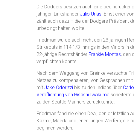
Die Dodgers besitzen auch eine beeindruckend
jährigen Linkshänder
Julio Urias
. Er ist einer v
zählt auch dazu – die der Dodgers Präsident 
unbedingt halten wollte.
Friedman würde auch nicht den 23-jährigen R
Strikeouts in 114 1/3 Innings in den Minors in
22-jährige Rechtshänder
Frankie Montas
, den 
verpflichten konnte.
Nach dem Weggang von Greinke versuchte Frie
Netzes zu kompensieren, von Gesprächen mit 
mit
Jake Odorizzi
bis zu den Indians über
Carl
Verpflichtung von Hisashi Iwakuma
scheiterte 
zu den Seattle Mariners zurückkehrte.
Friedman fand nie einen Deal, den er letztlich a
Kazmir, Maeda und jenen jungen Werfern, die n
beginnen werden.