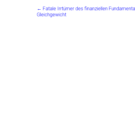
ce
ai
t
e
←
Fatale Irrtümer des finanziellen Fundamental
b
l
n
Gleichgewicht
o
ok