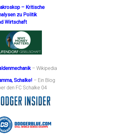
akroskop – Kritische
nalysen zu Politik
nd Wirtschaft
aldenmechanik
– Wikipedia
amma, Schalke!
– Ein Blog
ber den FC Schalke 04