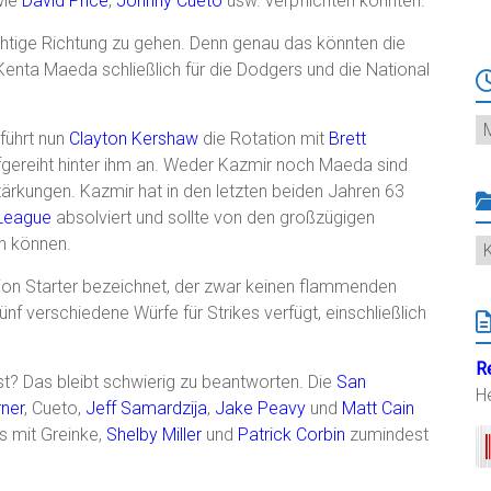
ie
David Price
,
Johnny Cueto
usw. verpflichten konnten.
chtige Richtung zu gehen. Denn genau das könnten die
enta Maeda schließlich für die Dodgers und die National
Ar
führt nun
Clayton Kershaw
die Rotation mit
Brett
gereiht hinter ihm an. Weder Kazmir noch Maeda sind
stärkungen. Kazmir hat in den letzten beiden Jahren 63
League
absolviert und sollte von den großzügigen
n können.
K
tion Starter bezeichnet, der zwar keinen flammenden
f verschiedene Würfe für Strikes verfügt, einschließlich
R
st? Das bleibt schwierig zu beantworten. Die
San
H
ner
, Cueto,
Jeff Samardzija
,
Jake Peavy
und
Matt Cain
s mit Greinke,
Shelby Miller
und
Patrick Corbin
zumindest