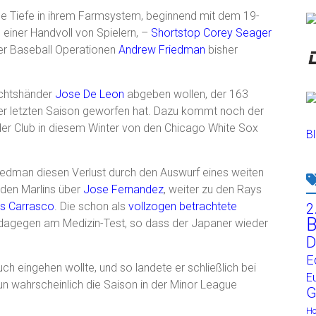
e Tiefe in ihrem Farmsystem, beginnend mit dem 19-
on einer Handvoll von Spielern, –
Shortstop
Corey Seager
der Baseball Operationen
Andrew Friedman
bisher
echtshänder
Jose De Leon
abgeben wollen, der 163
 der letzten Saison geworfen hat. Dazu kommt noch der
der Club in diesem Winter von den Chicago White Sox
Bl
dman diesen Verlust durch den Auswurf eines weiten
den Marlins über
Jose Fernandez
, weiter zu den Rays
os Carrasco
. Die schon als
vollzogen betrachtete
2
B
dagegen am Medizin-Test, so dass der Japaner wieder
D
E
uch eingehen wollte, und so landete er schließlich bei
E
un wahrscheinlich die Saison in der Minor League
G
H