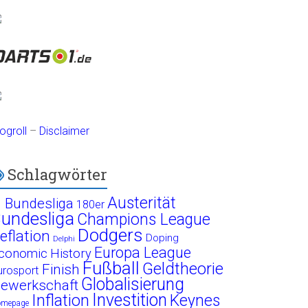
ogroll
–
Disclaimer
Schlagwörter
Austerität
. Bundesliga
180er
undesliga
Champions League
Dodgers
eflation
Doping
Delphi
Europa League
conomic History
Fußball
Geldtheorie
Finish
urosport
Globalisierung
ewerkschaft
Investition
Inflation
Keynes
omepage