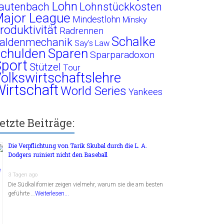
Lohn
autenbach
Lohnstückkosten
ajor League
Mindestlohn
Minsky
roduktivität
Radrennen
Schalke
aldenmechanik
Say's Law
chulden
Sparen
Sparparadoxon
port
Stützel
Tour
olkswirtschaftslehre
irtschaft
World Series
Yankees
etzte Beiträge:
Die Verpflichtung von Tarik Skubal durch die L. A.
Dodgers ruiniert nicht den Baseball
3 Tagen ago
Die Südkalifornier zeigen vielmehr, warum sie die am besten
geführte …
Weiterlesen...