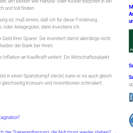
ln, am besten wie Hanuta- oder Kicker-Bildchen in ein
M
 und toll finden.
A
ng ist, muß lernen, daß ich für diese Forderung
u
 oder Anlagegüter, dann investiere ich.
ld ihrer Sparer. Sie investiert damit allerdings nicht
chulden der Bank bei Ihnen.
e Inflation an Kaufkraft verliert. Ein Wirtschaftssubjekt
.
S
ld in einen Sparstrumpf steckt, kann er es auch gleich
S
 gleichzeitig Konsum und Investitionen schmälert.
ü
tagnation“
h der Trainerentlassung: die Null muss wieder stehen?
→