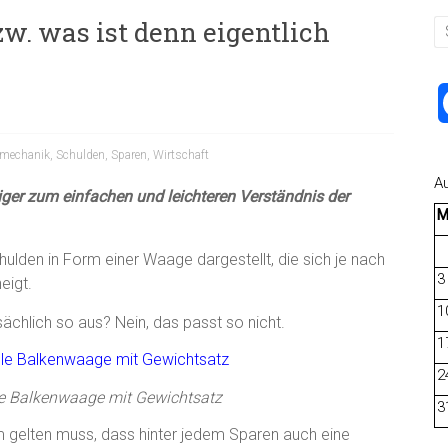
w. was ist denn eigentlich
nmechanik
,
Schulden
,
Sparen
,
Wirtschaft
A
iger zum einfachen und leichteren Verständnis der
hulden in Form einer Waage dargestellt, die sich je nach
3
eigt.
1
tsächlich so aus? Nein, das passt so nicht.
1
2
le Balkenwaage mit Gewichtsatz
3
m gelten muss, dass hinter jedem Sparen auch eine