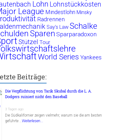
Lohn
autenbach
Lohnstückkosten
ajor League
Mindestlohn
Minsky
roduktivität
Radrennen
Schalke
aldenmechanik
Say's Law
chulden
Sparen
Sparparadoxon
port
Stützel
Tour
olkswirtschaftslehre
irtschaft
World Series
Yankees
etzte Beiträge:
Die Verpflichtung von Tarik Skubal durch die L. A.
Dodgers ruiniert nicht den Baseball
3 Tagen ago
Die Südkalifornier zeigen vielmehr, warum sie die am besten
geführte …
Weiterlesen...