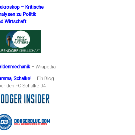
akroskop – Kritische
nalysen zu Politik
nd Wirtschaft
aldenmechanik
– Wikipedia
amma, Schalke!
– Ein Blog
ber den FC Schalke 04