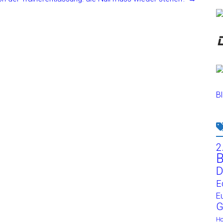
Bl
2
B
D
E
E
G
H