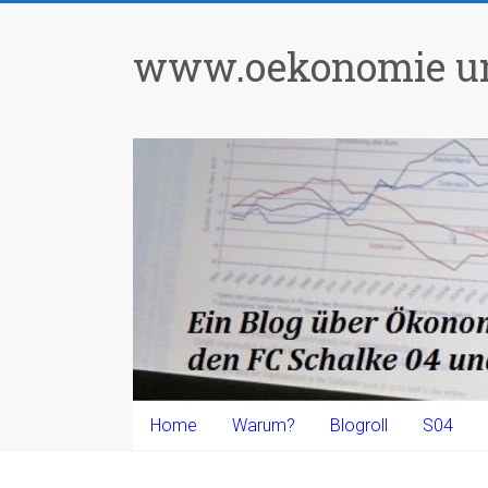
Zum
Inhalt
www.oekonomie un
springen
Home
Warum?
Blogroll
S04