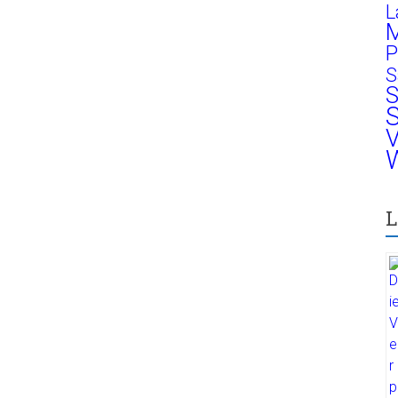
L
M
P
S
S
S
V
W
L