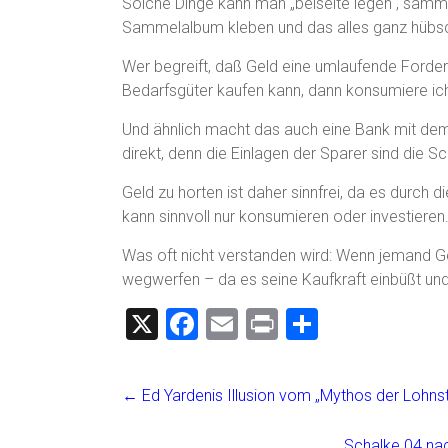
Solche Dinge kann man „beiseite legen“, samme
Sammelalbum kleben und das alles ganz hübsch
Wer begreift, daß Geld eine umlaufende Forderu
Bedarfsgüter kaufen kann, dann konsumiere ich,
Und ähnlich macht das auch eine Bank mit dem Ge
direkt, denn die Einlagen der Sparer sind die S
Geld zu horten ist daher sinnfrei, da es durch di
kann sinnvoll nur konsumieren oder investieren
Was oft nicht verstanden wird: Wenn jemand Ge
wegwerfen – da es seine Kaufkraft einbüßt und
X
F
E
Pr
T
a
m
in
eil
ce
ai
t
e
←
Ed Yardenis Illusion vom „Mythos der Lohns
b
l
n
Schalke 04 nac