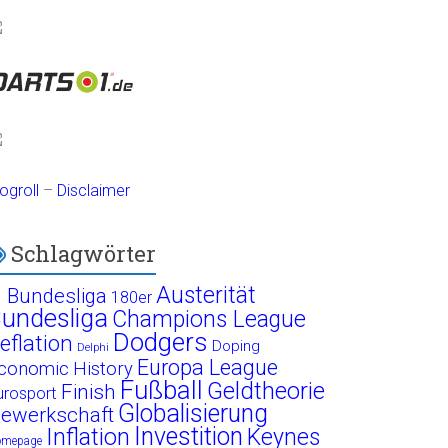
ogroll
–
Disclaimer
Schlagwörter
Austerität
. Bundesliga
180er
undesliga
Champions League
Dodgers
eflation
Doping
Delphi
Europa League
conomic History
Fußball
Geldtheorie
Finish
urosport
Globalisierung
ewerkschaft
Investition
Inflation
Keynes
omepage