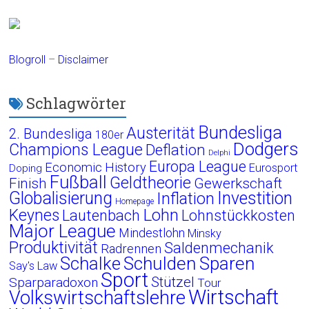
Blogroll
–
Disclaimer
Schlagwörter
Bundesliga
Austerität
2. Bundesliga
180er
Dodgers
Champions League
Deflation
Delphi
Europa League
Economic History
Eurosport
Doping
Fußball
Geldtheorie
Finish
Gewerkschaft
Globalisierung
Investition
Inflation
Homepage
Lohn
Keynes
Lautenbach
Lohnstückkosten
Major League
Mindestlohn
Minsky
Produktivität
Saldenmechanik
Radrennen
Schalke
Schulden
Sparen
Say's Law
Sport
Stützel
Sparparadoxon
Tour
Wirtschaft
Volkswirtschaftslehre