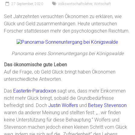
27 September, 2020
Volkswirtschaftslehre
,
Wirtschaft
Seit Jahrzehnten versuchten Ökonomen zu erklären, wie
Glück und Geld zusammenhängen. Heute untersuchen
Forscher stattdessen mehr den psychologischen Reichtum.
Panorama eines Sonnenuntergangs bei Königswalde
Das ökonomische gute Leben
Auf die Frage, ob Geld Glück bringt haben Ökonomen
unterschiedliche Antworten.
Das
Easterlin-Paradoxon
sagt uns, dass mehr Einkommen
nicht mehr Glück bringt, sobald die Grundbedürfnisse
befriedigt sind. Doch
Justin Wolfers
und
Betsey Stevenson
waren da anderer Meinung und stellten fest: „…wir finden
keine Unterstützung für diese Behauptung.“ Wolfers und
Stevenson machen jedoch einen kleinen Schritt vom Glück
weg, indem sie sich auf die „Zufriedenheit“ des Lebens