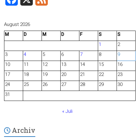
a
e
c
e
August 2026
M
D
M
D
F
S
S
e
d
1
2
b
3
4
5
6
7
8
9
o
10
11
12
13
14
15
16
o
17
18
19
20
21
22
23
24
25
26
27
28
29
30
k
31
« Juli
Archiv