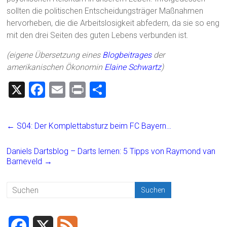
sollten die politischen Entscheidungsträger Maßnahmen
hervorheben, die die Arbeitslosigkeit abfedern, da sie so eng
mit den drei Seiten des guten Lebens verbunden ist.
(eigene Übersetzung eines
Blogbeitrages
der
amerikanischen Ökonomin
Elaine Schwartz
)
X
F
E
Pr
T
a
m
in
eil
ce
ai
t
e
←
S04: Der Komplettabsturz beim FC Bayern…
b
l
n
o
Daniels Dartsblog – Darts lernen: 5 Tipps von Raymond van
Barneveld
→
ok
F
X
F