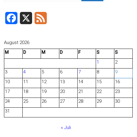
F
X
F
a
e
c
e
August 2026
M
D
M
D
F
S
S
e
d
1
2
b
3
4
5
6
7
8
9
o
10
11
12
13
14
15
16
o
17
18
19
20
21
22
23
24
25
26
27
28
29
30
k
31
« Juli