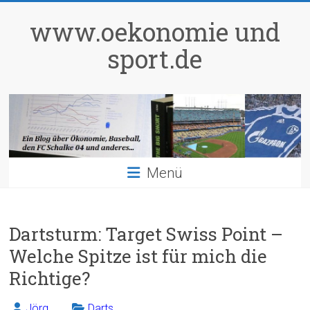
Zum
Inhalt
www.oekonomie und
springen
sport.de
Menü
Dartsturm: Target Swiss Point –
Welche Spitze ist für mich die
Richtige?
Jörg
Darts