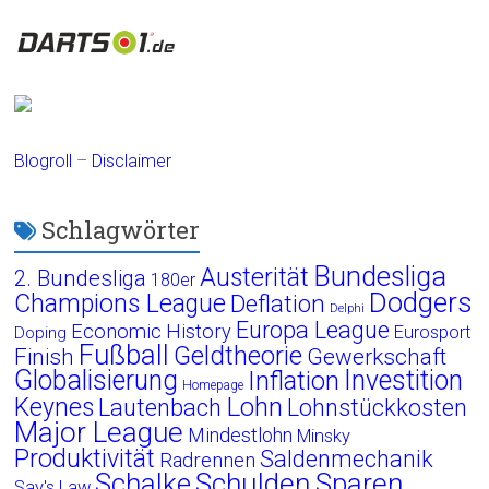
Blogroll
–
Disclaimer
Schlagwörter
Bundesliga
Austerität
2. Bundesliga
180er
Dodgers
Champions League
Deflation
Delphi
Europa League
Economic History
Eurosport
Doping
Fußball
Geldtheorie
Finish
Gewerkschaft
Globalisierung
Investition
Inflation
Homepage
Lohn
Keynes
Lautenbach
Lohnstückkosten
Major League
Mindestlohn
Minsky
Produktivität
Saldenmechanik
Radrennen
Schalke
Schulden
Sparen
Say's Law