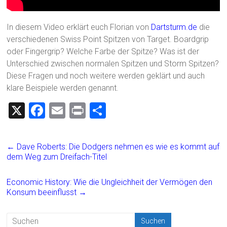
In diesem Video erklärt euch Florian von
Dartsturm.de
die
verschiedenen Swiss Point Spitzen von Target. Boardgrip
oder Fingergrip? Welche Farbe der Spitze? Was ist der
Unterschied zwischen normalen Spitzen und Storm Spitzen?
Diese Fragen und noch weitere werden geklärt und auch
klare Beispiele werden genannt.
X
F
E
Pr
T
a
m
in
eil
ce
ai
t
e
←
Dave Roberts: Die Dodgers nehmen es wie es kommt auf
b
l
n
dem Weg zum Dreifach-Titel
o
Economic History: Wie die Ungleichheit der Vermögen den
ok
Konsum beeinflusst
→