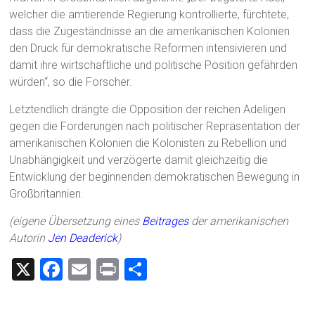
welcher die amtierende Regierung kontrollierte, fürchtete,
dass die Zugeständnisse an die amerikanischen Kolonien
den Druck für demokratische Reformen intensivieren und
damit ihre wirtschaftliche und politische Position gefährden
würden“, so die Forscher.
Letztendlich drängte die Opposition der reichen Adeligen
gegen die Forderungen nach politischer Repräsentation der
amerikanischen Kolonien die Kolonisten zu Rebellion und
Unabhängigkeit und verzögerte damit gleichzeitig die
Entwicklung der beginnenden demokratischen Bewegung in
Großbritannien.
(eigene Übersetzung eines
Beitrages
der amerikanischen
Autorin
Jen Deaderick
)
X
F
E
Pr
T
a
m
in
eil
ce
ai
t
e