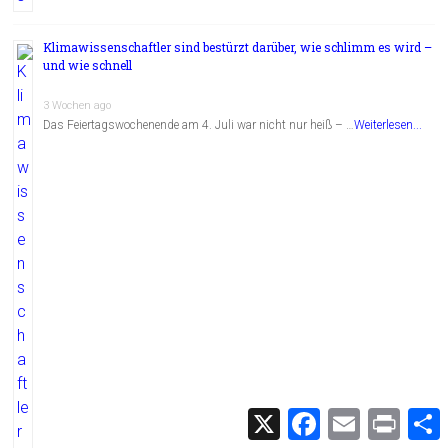
Klimawissenschaftler sind bestürzt darüber, wie schlimm es wird –
und wie schnell
3 Wochen ago
Das Feiertagswochenende am 4. Juli war nicht nur heiß – …
Weiterlesen...
X
F
E
P
a
m
r
c
a
i
i