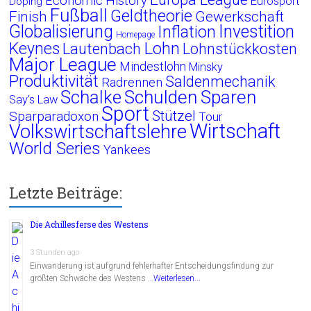
Economic History
Eurosport
Doping
Fußball
Geldtheorie
Finish
Gewerkschaft
Globalisierung
Investition
Inflation
Homepage
Lohn
Keynes
Lautenbach
Lohnstückkosten
Major League
Mindestlohn
Minsky
Produktivität
Saldenmechanik
Radrennen
Schalke
Schulden
Sparen
Say's Law
Sport
Stützel
Sparparadoxon
Tour
Wirtschaft
Volkswirtschaftslehre
World Series
Yankees
Letzte Beiträge:
Die Achillesferse des Westens
3 Stunden ago
Einwanderung ist aufgrund fehlerhafter Entscheidungsfindung zur
größten Schwäche des Westens …
Weiterlesen...