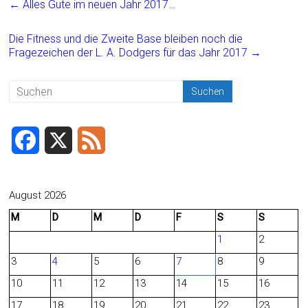
←
Alles Gute im neuen Jahr 2017…
b
l
n
o
Die Fitness und die Zweite Base bleiben noch die
Fragezeichen der L. A. Dodgers für das Jahr 2017
→
ok
F
X
F
a
e
c
e
August 2026
M
D
M
D
F
S
S
e
d
1
2
b
3
4
5
6
7
8
9
o
10
11
12
13
14
15
16
o
17
18
19
20
21
22
23