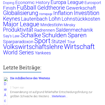
Europa League
Economic History
Eurosport
Doping
Fußball
Geldtheorie
Finish
Gewerkschaft
Globalisierung
Investition
Inflation
Homepage
Lohn
Keynes
Lautenbach
Lohnstückkosten
Major League
Mindestlohn
Minsky
Produktivität
Saldenmechanik
Radrennen
Schalke
Schulden
Sparen
Say's Law
Sport
Stützel
Sparparadoxon
Tour
Wirtschaft
Volkswirtschaftslehre
World Series
Yankees
Letzte Beiträge:
Die Achillesferse des Westens
2 Tagen ago
Einwanderung ist aufgrund fehlerhafter Entscheidungsfindung zur
größten Schwäche des Westens …
Weiterlesen...