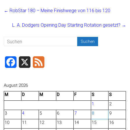
ce
ai
t
e
←
RobStar 180 – Meine Finishwege von 116 bis 120
b
l
n
o
L. A. Dodgers Opening Day Starting Rotation gesetzt?
→
ok
F
X
F
a
e
c
e
August 2026
M
D
M
D
F
S
S
e
d
1
2
b
3
4
5
6
7
8
9
o
10
11
12
13
14
15
16