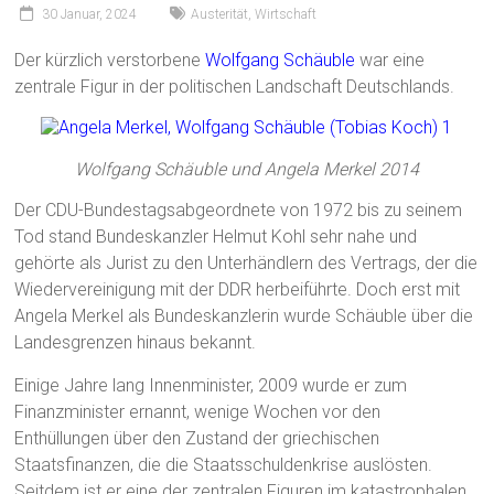
30 Januar, 2024
Austerität
,
Wirtschaft
Der kürzlich verstorbene
Wolfgang Schäuble
war eine
zentrale Figur in der politischen Landschaft Deutschlands.
Wolfgang Schäuble und Angela Merkel 2014
Der CDU-Bundestagsabgeordnete von 1972 bis zu seinem
Tod stand Bundeskanzler Helmut Kohl sehr nahe und
gehörte als Jurist zu den Unterhändlern des Vertrags, der die
Wiedervereinigung mit der DDR herbeiführte. Doch erst mit
Angela Merkel als Bundeskanzlerin wurde Schäuble über die
Landesgrenzen hinaus bekannt.
Einige Jahre lang Innenminister, 2009 wurde er zum
Finanzminister ernannt, wenige Wochen vor den
Enthüllungen über den Zustand der griechischen
Staatsfinanzen, die die Staatsschuldenkrise auslösten.
Seitdem ist er eine der zentralen Figuren im katastrophalen