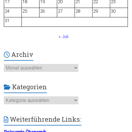
o
17
18
19
20
21
22
23
24
25
26
27
28
29
30
k
31
« Juli
Archiv
Archiv
Kategorien
Kategorien
Weiterführende Links: