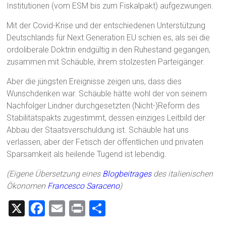
Institutionen (vom ESM bis zum Fiskalpakt) aufgezwungen.
Mit der Covid-Krise und der entschiedenen Unterstützung
Deutschlands für Next Generation EU schien es, als sei die
ordoliberale Doktrin endgültig in den Ruhestand gegangen,
zusammen mit Schäuble, ihrem stolzesten Parteigänger.
Aber die jüngsten Ereignisse zeigen uns, dass dies
Wunschdenken war. Schäuble hätte wohl der von seinem
Nachfolger Lindner durchgesetzten (Nicht-)Reform des
Stabilitätspakts zugestimmt, dessen einziges Leitbild der
Abbau der Staatsverschuldung ist. Schäuble hat uns
verlassen, aber der Fetisch der öffentlichen und privaten
Sparsamkeit als heilende Tugend ist lebendig.
(Eigene Übersetzung eines
Blogbeitrages
des italienischen
Ökonomen
Francesco Saraceno
)
X
F
E
Pr
T
a
m
in
eil