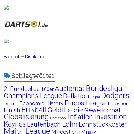
Blogroll
–
Disclaimer
Schlagwörter
Bundesliga
Austerität
2. Bundesliga
180er
Dodgers
Champions League
Deflation
Delphi
Europa League
Economic History
Eurosport
Doping
Fußball
Geldtheorie
Finish
Gewerkschaft
Globalisierung
Investition
Inflation
Homepage
Lohn
Keynes
Lautenbach
Lohnstückkosten
Major League
Mindestlohn
Minsky