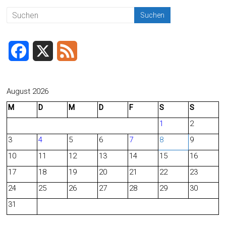
F
X
F
a
e
c
e
August 2026
M
D
M
D
F
S
S
e
d
1
2
b
3
4
5
6
7
8
9
o
10
11
12
13
14
15
16
o
17
18
19
20
21
22
23
24
25
26
27
28
29
30
k
31