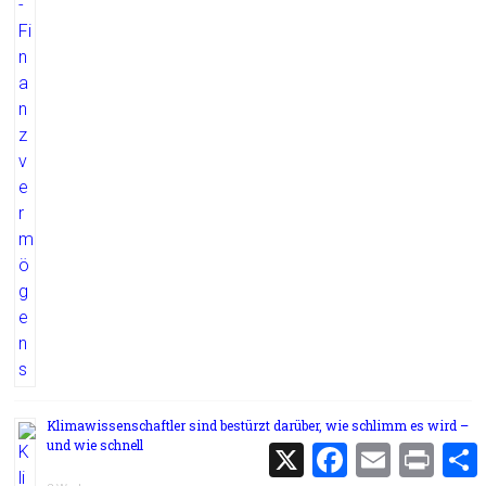
Klimawissenschaftler sind bestürzt darüber, wie schlimm es wird –
und wie schnell
X
F
E
P
a
m
r
c
a
i
i