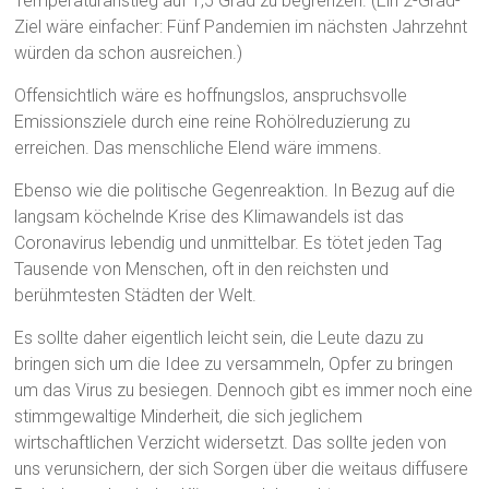
Temperaturanstieg auf 1,5 Grad zu begrenzen. (Ein 2-Grad-
Ziel wäre einfacher: Fünf Pandemien im nächsten Jahrzehnt
würden da schon ausreichen.)
Offensichtlich wäre es hoffnungslos, anspruchsvolle
Emissionsziele durch eine reine Rohölreduzierung zu
erreichen. Das menschliche Elend wäre immens.
Ebenso wie die politische Gegenreaktion. In Bezug auf die
langsam köchelnde Krise des Klimawandels ist das
Coronavirus lebendig und unmittelbar. Es tötet jeden Tag
Tausende von Menschen, oft in den reichsten und
berühmtesten Städten der Welt.
Es sollte daher eigentlich leicht sein, die Leute dazu zu
bringen sich um die Idee zu versammeln, Opfer zu bringen
um das Virus zu besiegen. Dennoch gibt es immer noch eine
stimmgewaltige Minderheit, die sich jeglichem
wirtschaftlichen Verzicht widersetzt. Das sollte jeden von
uns verunsichern, der sich Sorgen über die weitaus diffusere