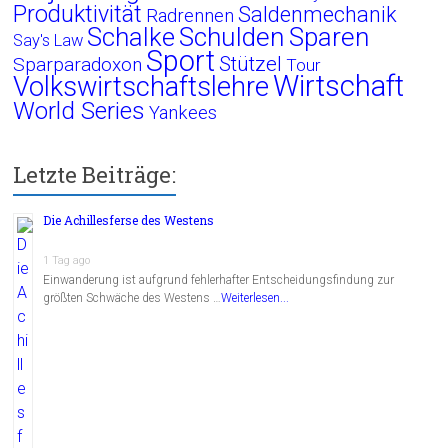
Produktivität
Saldenmechanik
Radrennen
Schalke
Schulden
Sparen
Say's Law
Sport
Stützel
Sparparadoxon
Tour
Wirtschaft
Volkswirtschaftslehre
World Series
Yankees
Letzte Beiträge:
Die Achillesferse des Westens
1 Tag ago
Einwanderung ist aufgrund fehlerhafter Entscheidungsfindung zur
größten Schwäche des Westens …
Weiterlesen...