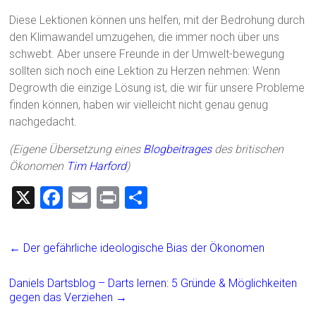
Diese Lektionen können uns helfen, mit der Bedrohung durch
den Klimawandel umzugehen, die immer noch über uns
schwebt. Aber unsere Freunde in der Umwelt-bewegung
sollten sich noch eine Lektion zu Herzen nehmen: Wenn
Degrowth die einzige Lösung ist, die wir für unsere Probleme
finden können, haben wir vielleicht nicht genau genug
nachgedacht.
(Eigene Übersetzung eines
Blogbeitrages
des britischen
Ökonomen
Tim Harford
)
X
F
E
Pr
T
a
m
in
eil
ce
ai
t
e
←
Der gefährliche ideologische Bias der Ökonomen
b
l
n
o
Daniels Dartsblog – Darts lernen: 5 Gründe & Möglichkeiten
gegen das Verziehen
→
ok