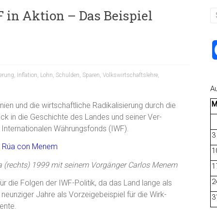
 in Aktion – Das Beispiel
ierung
,
Inflation
,
Lohn
,
Schulden
,
Sparen
,
Volkswirtschaftslehre
,
A
ien und die wirtschaftliche Radikalisierung durch die
Blick in die Geschichte des Landes und seiner Ver-
 Internationalen Währungsfonds (IWF).
3
1
úa (rechts) 1999 mit seinem Vorgänger Carlos Menem
1
2
für die Folgen der IWF-Politik, da das Land lange als
neunziger Jahre als Vorzeigebeispiel für die Wirk-
3
ente.