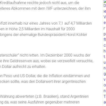
n Kreditaufnahme reichte jedoch nicht aus, um die
eiteres Abkommen mit dem IWF unterzeichnen, der ihm
zit innerhalb nur eines Jahres von 7,1 auf 4,7 Milliarden
n in Höhe 2,5 Milliarden im Haushalt für 2000
brigens der ehemalige Bundespräsident Horst Köhler
terschüler“ nicht retten. Im Dezember 2000 wuchs der
e ihre Geldreserven aus, wobei sie verzweifelt versuchte,
ollar aufrecht zu erhalten.
n Peso und US-Dollar, die die Inflation eindämmen und
cken sollte, was den Dollarwert ihrer argentinischen
ährung abwerteten (z.B. Brasilien), stand Argentinien
ung da, was seine Ausfuhren gegenüber mehreren