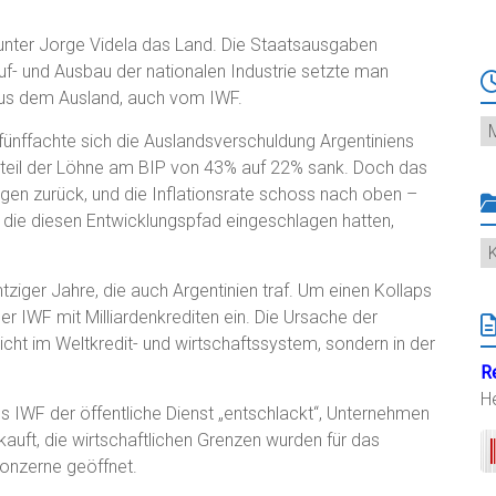
r unter Jorge Videla das Land. Die Staatsausgaben
uf- und Ausbau der nationalen Industrie setzte man
aus dem Ausland, auch vom IWF.
Ar
fünffachte sich die Auslandsverschuldung Argentiniens
 Anteil der Löhne am BIP von 43% auf 22% sank. Doch das
gen zurück, und die Inflationsrate schoss nach oben –
, die diesen Entwicklungspfad eingeschlagen hatten,
K
tziger Jahre, die auch Argentinien traf. Um einen Kollaps
r IWF mit Milliardenkrediten ein. Die Ursache der
icht im Weltkredit- und wirtschaftssystem, sondern in der
R
H
 IWF der öffentliche Dienst „entschlackt“, Unternehmen
auft, die wirtschaftlichen Grenzen wurden für das
Konzerne geöffnet.