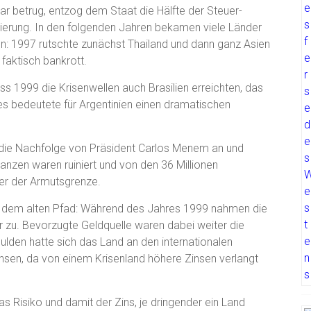
llar betrug, entzog dem Staat die Hälfte der Steuer-
sierung. In den folgenden Jahren bekamen viele Länder
ren: 1997 rutschte zunächst Thailand und dann ganz Asien
 faktisch bankrott.
s 1999 die Krisenwellen auch Brasilien erreichten, das
s bedeutete für Argentinien einen dramatischen
 die Nachfolge von Präsident Carlos Menem an und
anzen waren ruiniert und von den 36 Millionen
nter der Armutsgrenze.
t dem alten Pfad: Während des Jahres 1999 nahmen die
r zu. Bevorzugte Geldquelle waren dabei weiter die
chulden hatte sich das Land an den internationalen
sen, da von einem Krisenland höhere Zinsen verlangt
s Risiko und damit der Zins, je dringender ein Land