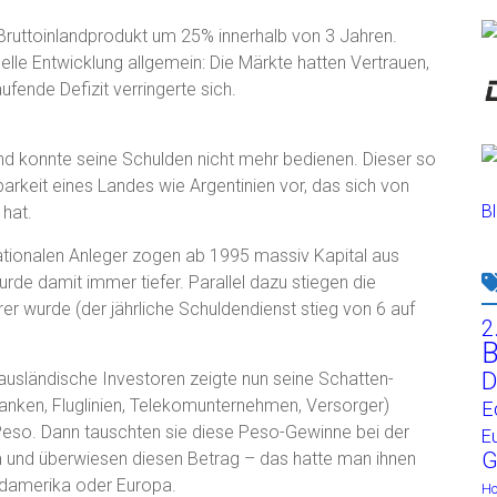
ruttoinlandprodukt um 25% innerhalb von 3 Jahren.
lle Entwicklung allgemein: Die Märkte hatten Vertrauen,
ufende Defizit verringerte sich.
nd konnte seine Schulden nicht mehr bedienen. Dieser so
arkeit eines Landes wie Argentinien vor, das sich von
Bl
hat.
nationalen Anleger zogen ab 1995 massiv Kapital aus
rde damit immer tiefer. Parallel dazu stiegen die
r wurde (der jährliche Schuldendienst stieg von 6 auf
2
B
D
usländische Investoren zeigte nun seine Schatten-
Banken, Fluglinien, Telekomunternehmen, Versorger)
E
Peso. Dann tauschten sie diese Peso-Gewinne bei der
E
G
m und überwiesen diesen Betrag – das hatte man ihnen
ordamerika oder Europa.
H