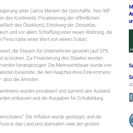
M
egierung unter Carlos Menem die Geschäfte. Ihre IWF-
A
n des Kontinents: Privatisierung der öffentlichen
u
ßlich des Ölsektors), Erhöhung der Zinssätze,
reich und vor allem Schaffung einer neuen Währung, die
r Peso hatte einen Wert von einem Dollar).
lisiert, die Steuern für Unternehmen gesenkt (auf 33%
d zu locken. Zur Finanzierung des Staates wurden
menten herangezogen: Die Mehrwertsteuer wurde von
S
rksten belastete, die den Hauptteil ihres Einkommens
S
– also die Ärmsten.
ü
tiniens wurden privatisiert und zumeist ans Ausland
den entlassen und die Ausgaben für Schulbildung
rschülers“: Die Inflation wurde gestoppt, und die
 floss in das Land und übernahm viele der großen