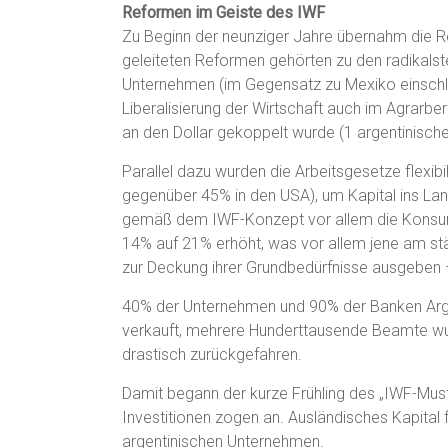
Reformen im Geiste des IWF
Zu Beginn der neunziger Jahre übernahm die R
geleiteten Reformen gehörten zu den radikalste
Unternehmen (im Gegensatz zu Mexiko einschlie
Liberalisierung der Wirtschaft auch im Agrarbe
an den Dollar gekoppelt wurde (1 argentinische
Parallel dazu wurden die Arbeitsgesetze flexibi
gegenüber 45% in den USA), um Kapital ins Lan
gemäß dem IWF-Konzept vor allem die Konsu
14% auf 21% erhöht, was vor allem jene am stä
zur Deckung ihrer Grundbedürfnisse ausgeben 
40% der Unternehmen und 90% der Banken Argen
verkauft, mehrere Hunderttausende Beamte wur
drastisch zurückgefahren.
Damit begann der kurze Frühling des „IWF-Muste
Investitionen zogen an. Ausländisches Kapital
argentinischen Unternehmen.