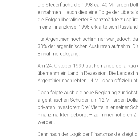
Die Steuerflucht, die 1998 ca. 40 Milliarden Do
einnahmen – auch dies eine Folge der Liberali
die Folgen liberalisierter Finanzmärkte zu spü
in eine Finanzkrise, 1998 erklärte sich Russland
Für Argentinien noch schlimmer war jedoch, das
30% der argentinischen Ausfuhren aufnahm. Die
Einnahmerückgang.
Am 24. Oktober 1999 trat Fernando de la Rua
übernahm ein Land in Rezession. Die Landesfin
ArgentinierInnen lebten 14 Millionen offiziell u
Doch folgte auch die neue Regierung zunächs
argentinischen Schulden um 12 Milliarden Dolla
privaten Investoren: Drei Viertel aller seiner S
Finanzmärkten geborgt – zu immer höheren Zin
werden.
Denn nach der Logik der Finanzmärkte steigt da