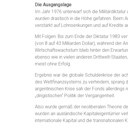
Die Ausgangslage
Im Jahr 1976 unterwarf sich die Militärdiktatu
wurden drastisch in die Höhe gefahren. Beim A
verstärkt auf Lohnsenkungen und auf Kredite 
Mit Folgen: Bis zum Ende der Diktatur 1983 ver
(von 8 auf 43 Milliarden Dollar), während der
Wirtschaftswachstum blieb hinter den Erwartun
ebenso wie in vielen anderen Drittwelt-Staaten
meist ohne Erfolg.
Ergebnis war die globale Schuldenkrise der ach
des Weltfinanzsystems zu verhindern, sprang de
argentinischen Krise sah der Fonds allerdings n
„dirigistischen“ Politik der Vergangenheit.
Also wurde gemäß der neoliberalen Theorie des
wurden an ausländische Kapitaleigentümer verk
internationale Kapital und die transnationalen 