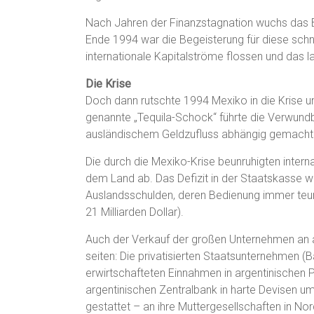
Nach Jahren der Finanzstagnation wuchs das B
Ende 1994 war die Begeisterung für diese schne
internationale Kapitalströme flossen und das la
Die Krise
Doch dann rutschte 1994 Mexiko in die Krise u
genannte „Tequila-Schock“ führte die Verwundb
ausländischem Geldzufluss abhängig gemacht 
Die durch die Mexiko-Krise beunruhigten inter
dem Land ab. Das Defizit in der Staatskasse wu
Auslandsschulden, deren Bedienung immer teure
21 Milliarden Dollar).
Auch der Verkauf der großen Unternehmen an a
seiten: Die privatisierten Staatsunternehmen (
erwirtschafteten Einnahmen in argentinischen 
argentinischen Zentralbank in harte Devisen u
gestattet – an ihre Muttergesellschaften in N