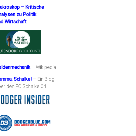
akroskop – Kritische
nalysen zu Politik
nd Wirtschaft
aldenmechanik
– Wikipedia
amma, Schalke!
– Ein Blog
ber den FC Schalke 04