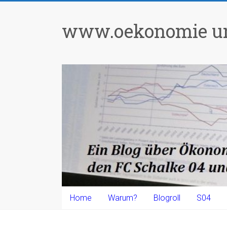
Zum
Inhalt
www.oekonomie un
springen
Home
Warum?
Blogroll
S04