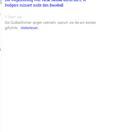
Dodgers ruiniert nicht den Baseball
3 Tagen ago
Die Südkalifornier zeigen vielmehr, warum sie die am besten
geführte …
Weiterlesen...