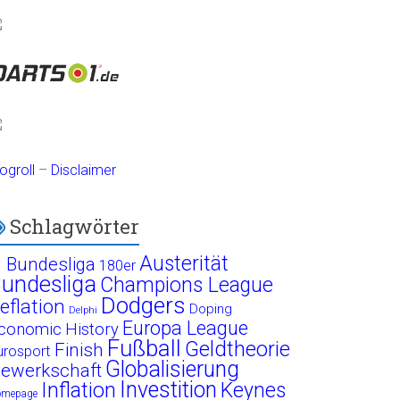
ogroll
–
Disclaimer
Schlagwörter
Austerität
. Bundesliga
180er
undesliga
Champions League
Dodgers
eflation
Doping
Delphi
Europa League
conomic History
Fußball
Geldtheorie
Finish
urosport
Globalisierung
ewerkschaft
Investition
Inflation
Keynes
omepage