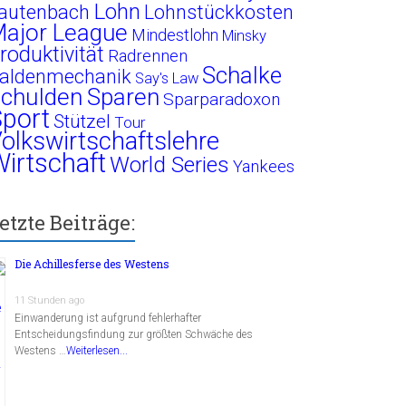
Lohn
autenbach
Lohnstückkosten
ajor League
Mindestlohn
Minsky
roduktivität
Radrennen
Schalke
aldenmechanik
Say's Law
chulden
Sparen
Sparparadoxon
port
Stützel
Tour
olkswirtschaftslehre
irtschaft
World Series
Yankees
etzte Beiträge:
Die Achillesferse des Westens
11 Stunden ago
Einwanderung ist aufgrund fehlerhafter
Entscheidungsfindung zur größten Schwäche des
Westens …
Weiterlesen...