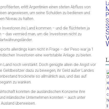
L
fitierten, erlitt Argentinien einen steten Abfluss von
M
evisen angewiesen, um seine Schulden zu bedienen und
P
n Niveau zu halten.
S
S
 Investoren ins Land kommen – und die flüchteten ja
S
n – das vermied man, um die Investoren nicht zu
V
Hartwährungsländer.
W
orts allerdings kam nicht in Frage – der Peso war ja 1
ndischen Investoren eine wertstabile Anlage zu bieten.
L
 Land noch verstärkt. Doch genügte allein die Angst vor
he Geldbesitzer dazu zu bewegen, ihr Geld außer Landes
isenbestand trocknete so allmählich aus, und das auf
 begann zu wanken.
Wirtschaft konnten die ausländischen Konzerne ihre
n und inländische Unternehmen konnten – auch unter
s Ausland überweisen.