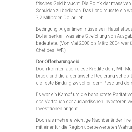
frisches Geld braucht. Die Politik der massive
Schulden zu bedienen. Das Land musste ein w
7,2 Milliarden Dollar lieh.
Bedingung: Argentinien müsse sein Haushaltsdefi
Dollar senken, was eine Streichung von Ausgabe
bedeutete. (Von Mai 2000 bis März 2004 war ü
Chef des IWF.)
Der Offenbarungseid
Doch konnten auch diese Kredite den „IWF-Mus
Druck, und die argentinische Regierung schöpft
die feste Bindung zwischen dem Peso und dem D
Es war ein Kampf um die behauptete Parität vo
das Vertrauen der ausländischen Investoren we
Investitionen angeht.
Doch als mehrere wichtige Nachbarländer ihre W
mit einer für die Region überbewerteten Währ