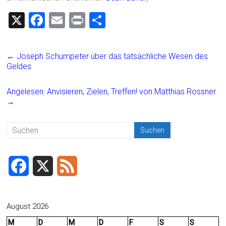
X
F
E
Pr
T
a
m
in
eil
ce
ai
t
e
←
Joseph Schumpeter über das tatsächliche Wesen des
b
l
n
Geldes
o
Angelesen: Anvisieren, Zielen, Treffen! von Matthias Rossner
ok
→
F
X
F
a
e
c
e
August 2026
M
D
M
D
F
S
S