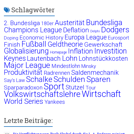
Schlagwörter
Bundesliga
Austerität
2. Bundesliga
180er
Dodgers
Champions League
Deflation
Delphi
Europa League
Economic History
Eurosport
Doping
Fußball
Geldtheorie
Finish
Gewerkschaft
Globalisierung
Investition
Inflation
Homepage
Lohn
Keynes
Lautenbach
Lohnstückkosten
Major League
Mindestlohn
Minsky
Produktivität
Saldenmechanik
Radrennen
Schalke
Schulden
Sparen
Say's Law
Sport
Stützel
Sparparadoxon
Tour
Wirtschaft
Volkswirtschaftslehre
World Series
Yankees
Letzte Beiträge:
Die Verpflichtung von Tarik Skubal durch die L. A. Dodgers ruiniert