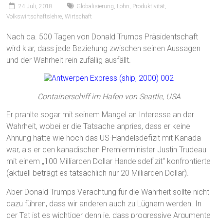
24 Juli, 2018
Globalisierung
,
Lohn
,
Produktivität
,
Volkswirtschaftslehre
,
Wirtschaft
Nach ca. 500 Tagen von Donald Trumps Präsidentschaft
wird klar, dass jede Beziehung zwischen seinen Aussagen
und der Wahrheit rein zufällig ausfällt.
Containerschiff im Hafen von Seattle, USA
Er prahlte sogar mit seinem Mangel an Interesse an der
Wahrheit, wobei er die Tatsache anpries, dass er keine
Ahnung hatte wie hoch das US-Handelsdefizit mit Kanada
war, als er den kanadischen Premierminister Justin Trudeau
mit einem „100 Milliarden Dollar Handelsdefizit“ konfrontierte
(aktuell beträgt es tatsächlich nur 20 Milliarden Dollar).
Aber Donald Trumps Verachtung für die Wahrheit sollte nicht
dazu führen, dass wir anderen auch zu Lügnern werden. In
der Tat ist es wichtiger denn je, dass progressive Argumente