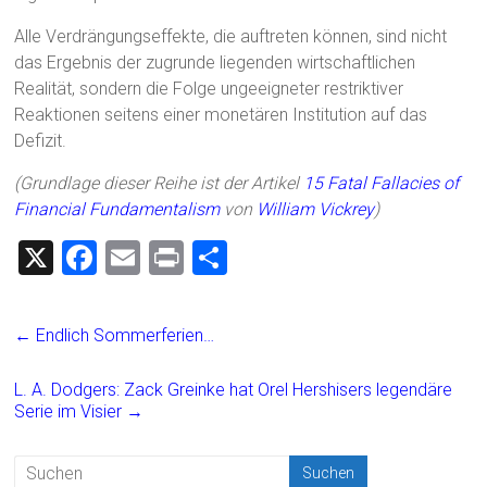
Alle Verdrängungseffekte, die auftreten können, sind nicht
das Ergebnis der zugrunde liegenden wirtschaftlichen
Realität, sondern die Folge ungeeigneter restriktiver
Reaktionen seitens einer monetären Institution auf das
Defizit.
(Grundlage dieser Reihe ist der Artikel
15 Fatal Fallacies of
Financial Fundamentalism
von
William Vickrey
)
X
F
E
Pr
T
a
m
in
eil
ce
ai
t
e
←
Endlich Sommerferien…
b
l
n
o
L. A. Dodgers: Zack Greinke hat Orel Hershisers legendäre
Serie im Visier
→
ok