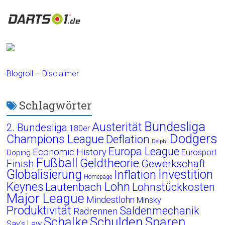
Blogroll
–
Disclaimer
Schlagwörter
Bundesliga
Austerität
2. Bundesliga
180er
Dodgers
Champions League
Deflation
Delphi
Europa League
Economic History
Eurosport
Doping
Fußball
Geldtheorie
Finish
Gewerkschaft
Globalisierung
Investition
Inflation
Homepage
Lohn
Keynes
Lautenbach
Lohnstückkosten
Major League
Mindestlohn
Minsky
Produktivität
Saldenmechanik
Radrennen
Schalke
Schulden
Sparen
Say's Law