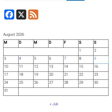
F
X
F
a
e
c
e
August 2026
M
D
M
D
F
S
S
e
d
1
2
b
3
4
5
6
7
8
9
o
10
11
12
13
14
15
16
o
17
18
19
20
21
22
23
24
25
26
27
28
29
30
k
31
« Juli