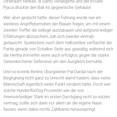
Strafraum flanken, di Santo verlängerte und der Kroate
Pjaca drückte den Ball ins gegnerische Gehäuse.
Wer aber gedacht hatte, dieser Führung würde nun ein
weiteres Angriffsbemühen der Blauen folgen, um mit einem
zweiten Treffer die selbige auszubauen und aufgrund leidiger
Erfahrungen abzusichern, sah sich (wieder einmal)
getäuscht. Spätestens nach dem Halbzeittee verflachte die
Partie gerade von Schalker Seite aus gewaltig, während sich
die Hertha immerhin wenn auch erfolglos gegen die starke
Gelsenkirchener Defensive um den Ausgleich bemühte.
Und so konnte Berlins Übungsleiter Pal Dardai nach der
Begegnung nicht ganz zu Unrecht damit hadern, dass seine
Mannschaft eigentlich einen Punkt verdient hätte. Doch wer
solche Hundertfünfzig-Prozenter wie die von
Innenverteidiger Stark im ersten Durchgang nicht zu nutzen
vermag, sollte sich dann vor allem an die eigene Nase
fassen, wenn dabei nichts Zählbares herausspringt.