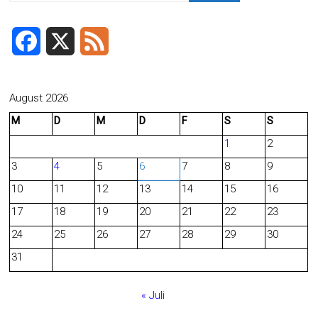
F
X
F
a
e
c
e
August 2026
M
D
M
D
F
S
S
e
d
1
2
b
3
4
5
6
7
8
9
o
10
11
12
13
14
15
16
o
17
18
19
20
21
22
23
24
25
26
27
28
29
30
k
31
« Juli