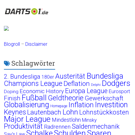
Blogroll
–
Disclaimer
Schlagwörter
Bundesliga
Austerität
2. Bundesliga
180er
Dodgers
Champions League
Deflation
Delphi
Europa League
Economic History
Eurosport
Doping
Fußball
Geldtheorie
Finish
Gewerkschaft
Globalisierung
Investition
Inflation
Homepage
Lohn
Keynes
Lautenbach
Lohnstückkosten
Major League
Mindestlohn
Minsky
Produktivität
Saldenmechanik
Radrennen
Schalke
Schulden
Sparen
Say's Law