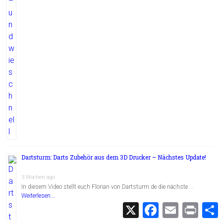
Dartsturm: Darts Zubehör aus dem 3D Drucker – Nächstes Update!
3 Wochen ago
In diesem Video stellt euch Florian von Dartsturm.de die nächste …
Weiterlesen...
X
F
E
P
a
m
r
c
a
i
i