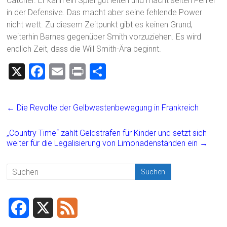
Catcher. Er kann ein Spiel gut leiten und macht selten Fehler
in der Defensive. Das macht aber seine fehlende Power
nicht wett. Zu diesem Zeitpunkt gibt es keinen Grund,
weiterhin Barnes gegenüber Smith vorzuziehen. Es wird
endlich Zeit, dass die Will Smith-Ära beginnt.
X
F
E
Pr
T
a
m
in
eil
ce
ai
t
e
←
Die Revolte der Gelbwestenbewegung in Frankreich
b
l
n
o
„Country Time“ zahlt Geldstrafen für Kinder und setzt sich
weiter für die Legalisierung von Limonadenständen ein
→
ok
F
X
F