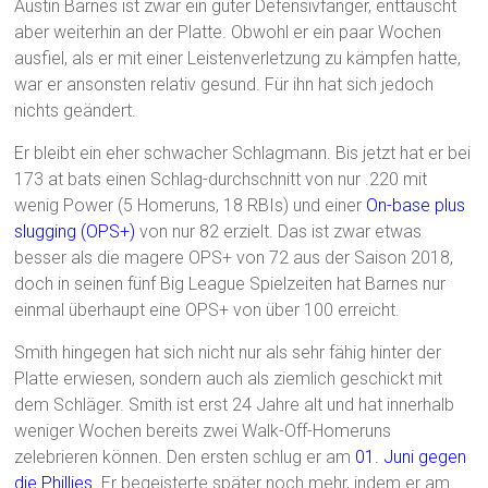
Austin Barnes ist zwar ein guter Defensivfänger, enttäuscht
aber weiterhin an der Platte. Obwohl er ein paar Wochen
ausfiel, als er mit einer Leistenverletzung zu kämpfen hatte,
war er ansonsten relativ gesund. Für ihn hat sich jedoch
nichts geändert.
Er bleibt ein eher schwacher Schlagmann. Bis jetzt hat er bei
173 at bats einen Schlag-durchschnitt von nur .220 mit
wenig Power (5 Homeruns, 18 RBIs) und einer
On-base plus
slugging (OPS+)
von nur 82 erzielt. Das ist zwar etwas
besser als die magere OPS+ von 72 aus der Saison 2018,
doch in seinen fünf Big League Spielzeiten hat Barnes nur
einmal überhaupt eine OPS+ von über 100 erreicht.
Smith hingegen hat sich nicht nur als sehr fähig hinter der
Platte erwiesen, sondern auch als ziemlich geschickt mit
dem Schläger. Smith ist erst 24 Jahre alt und hat innerhalb
weniger Wochen bereits zwei Walk-Off-Homeruns
zelebrieren können. Den ersten schlug er am
01. Juni gegen
die Phillies
. Er begeisterte später noch mehr, indem er am