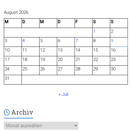
a
e
c
e
August 2026
M
D
M
D
F
S
S
e
d
1
2
b
3
4
5
6
7
8
9
o
10
11
12
13
14
15
16
o
17
18
19
20
21
22
23
24
25
26
27
28
29
30
k
31
« Juli
Archiv
Archiv