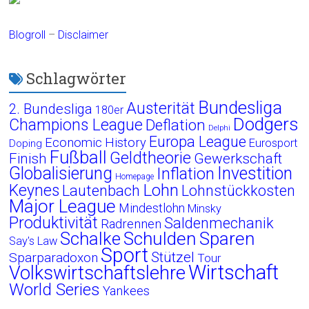
Blogroll
–
Disclaimer
Schlagwörter
Bundesliga
Austerität
2. Bundesliga
180er
Dodgers
Champions League
Deflation
Delphi
Europa League
Economic History
Eurosport
Doping
Fußball
Geldtheorie
Finish
Gewerkschaft
Globalisierung
Investition
Inflation
Homepage
Lohn
Keynes
Lautenbach
Lohnstückkosten
Major League
Mindestlohn
Minsky
Produktivität
Saldenmechanik
Radrennen
Schalke
Schulden
Sparen
Say's Law
Sport
Stützel
Sparparadoxon
Tour
Wirtschaft
Volkswirtschaftslehre
World Series
Yankees