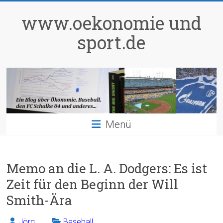
Zum
Inhalt
www.oekonomie und
springen
sport.de
Menü
Memo an die L. A. Dodgers: Es ist
Zeit für den Beginn der Will
Smith-Ära
Jörg
Baseball