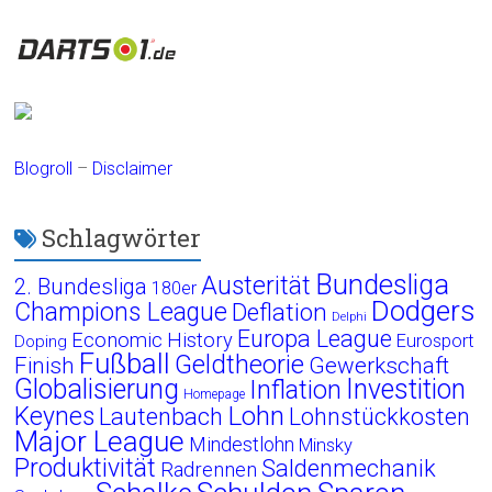
Blogroll
–
Disclaimer
Schlagwörter
Bundesliga
Austerität
2. Bundesliga
180er
Dodgers
Champions League
Deflation
Delphi
Europa League
Economic History
Eurosport
Doping
Fußball
Geldtheorie
Finish
Gewerkschaft
Globalisierung
Investition
Inflation
Homepage
Lohn
Keynes
Lautenbach
Lohnstückkosten
Major League
Mindestlohn
Minsky
Produktivität
Saldenmechanik
Radrennen