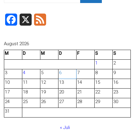
F
X
F
a
e
c
e
August 2026
M
D
M
D
F
S
S
e
d
1
2
b
3
4
5
6
7
8
9
o
10
11
12
13
14
15
16
o
17
18
19
20
21
22
23
24
25
26
27
28
29
30
k
31
« Juli