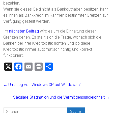
bezahlen.
Wenn sie dieses Geld nicht als Bankguthaben besitzen, kann
es ihnen als Bankkredit im Rahmen bestimmter Grenzen zur
Verfügung gestellt werden.
Im
nächsten Beitrag
wird es um die Einhaltung dieser
Grenzen gehen. Es stellt sich die Frage, wonach sich die
Banken bei ihrer Kreditpolitik richten, und ob diese
Kreditpolitik immer automatisch richtig und korrekt
funktioniert.
X
F
E
Pr
T
a
m
in
eil
ce
ai
t
e
←
Umstieg von Windows XP auf Windows 7
b
l
n
o
Säkulare Stagnation und die Vermögensungleichheit
→
ok