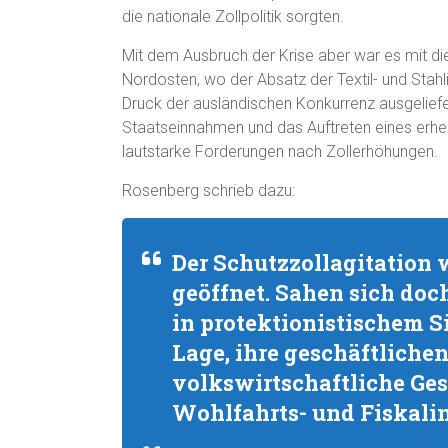
die nationale Zollpolitik sorgten.
Mit dem Ausbruch der Krise aber war es mit dies
Nordosten, wo der Absatz der Textil- und Stahl
Druck der ausländischen Konkurrenz ausgeliefert
Staatseinnahmen und das Auftreten eines erhebl
lautstarke Forderungen nach Zollerhöhungen.
Rosenberg schrieb dazu:
Der Schutzzollagitation 
geöffnet. Sahen sich doc
in protektionistischem 
Lage, ihre geschäftliche
volkswirtschaftliche Ges
Wohlfahrts- und Fiskali