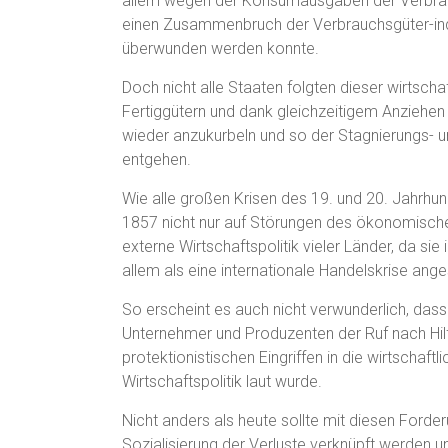
allem wegen der Konsumausgaben der Verbrauch
einen Zusammenbruch der Verbrauchsgüter-indus
überwunden werden konnte.
Doch nicht alle Staaten folgten dieser wirtsch
Fertiggütern und dank gleichzeitigem Anziehen 
wieder anzukurbeln und so der Stagnierungs- u
entgehen.
Wie alle großen Krisen des 19. und 20. Jahrhu
1857 nicht nur auf Störungen des ökonomische
externe Wirtschaftspolitik vieler Länder, da si
allem als eine internationale Handelskrise ang
So erscheint es auch nicht verwunderlich, dass
Unternehmer und Produzenten der Ruf nach Hil
protektionistischen Eingriffen in die wirtschaf
Wirtschaftspolitik laut wurde.
Nicht anders als heute sollte mit diesen Forde
Sozialisierung der Verluste verknüpft werden u