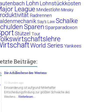
Lohn
autenbach
Lohnstückkosten
ajor League
Mindestlohn
Minsky
roduktivität
Radrennen
Schalke
aldenmechanik
Say's Law
chulden
Sparen
Sparparadoxon
port
Stützel
Tour
olkswirtschaftslehre
irtschaft
World Series
Yankees
etzte Beiträge:
Die Achillesferse des Westens
15 Stunden ago
Einwanderung ist aufgrund fehlerhafter
Entscheidungsfindung zur größten Schwäche des
Westens …
Weiterlesen...