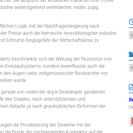
er, die aufgrund der erhaltenen Kaufkraft ihrer Löhne
trie weitestgehend verhinderten, relativ zügig
aftlichen Logik, mit der Nachfragesteigerung nach
der Preise auch die heimische Investitionsgüter-industrie
Ar
nd Schrump-fungsgefahr der Wirtschaftskrise zu
nderts beschränkte sich die Wirkung der Rezession von
n Kreislaufsystems, sondern beeinflusste auch die
K
e in den Augen vieler zeitgenössischer Beobachter vor
esehen wurde.
 gerade von vielen der arg in Bedrängnis geratenen
fe des Staates, nach unterstützenden und
R
tlichen Abläufe, ja nach grundsätzlichen Reformen der
H
rungen die Privatisierung der Gewinne mit der
nd die Bürde der nachlassenden Konjunktur auf die