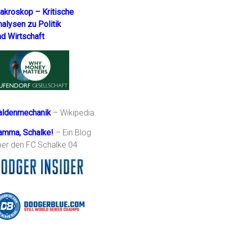
akroskop – Kritische
nalysen zu Politik
nd Wirtschaft
aldenmechanik
– Wikipedia
amma, Schalke!
– Ein Blog
ber den FC Schalke 04