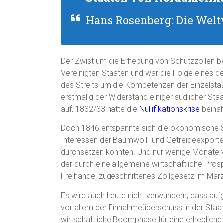
Hans Rosenberg: Die Weltw
Der Zwist um die Erhebung von Schutzzöllen be
Vereinigten Staaten und war die Folge eines de
des Streits um die Kompetenzen der Einzelstaa
erstmalig der Widerstand einiger südlicher St
auf, 1832/33 hätte die
Nullifikationskrise
beinah
Doch 1846 entspannte sich die ökonomische Si
Interessen der Baumwoll- und Getreideexporteu
durchsetzen konnten. Und nur wenige Monate v
der durch eine allgemeine wirtschaftliche Pro
Freihandel zugeschnittenes Zollgesetz im März 
Es wird auch heute nicht verwundern, dass au
vor allem der Einnahmeüberschuss in der Staa
wirtschaftliche Boomphase für eine erhebliche