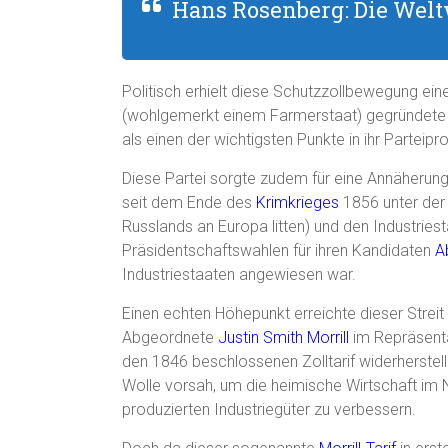
Hans Rosenberg: Die Weltw
Politisch erhielt diese Schutzzollbewegung eine
(wohlgemerkt einem Farmerstaat) gegründete 
als einen der wichtigsten Punkte in ihr Parte
Diese Partei sorgte zudem für eine Annäheru
seit dem Ende des
Krimkrieges
1856 unter der
Russlands an Europa litten) und den Industrie
Präsidentschaftswahlen für ihren Kandidaten
A
Industriestaaten angewiesen war.
Einen echten Höhepunkt erreichte dieser Strei
Abgeordnete
Justin Smith Morrill
im Repräsenta
den 1846 beschlossenen Zolltarif widerherstell
Wolle vorsah, um die heimische Wirtschaft im
produzierten Industriegüter zu verbessern.