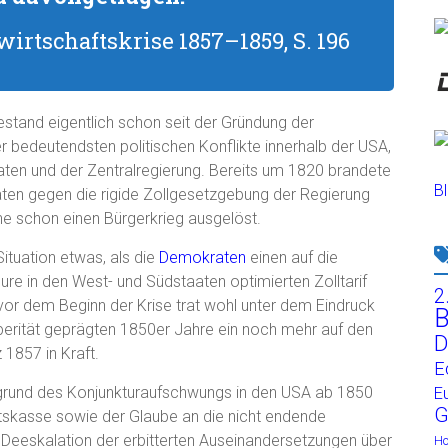
irtschaftskrise 1857–1859, S. 196
stand eigentlich schon seit der Gründung der
r bedeutendsten politischen Konflikte innerhalb der USA,
ten und der Zentralregierung. Bereits um 1820 brandete
Bl
aaten gegen die rigide Zollgesetzgebung der Regierung
e schon einen Bürgerkrieg ausgelöst.
tuation etwas, als die
Demokraten
einen auf die
re in den West- und Südstaaten optimierten Zolltarif
2
or dem Beginn der Krise trat wohl unter dem Eindruck
B
sperität geprägten 1850er Jahre ein noch mehr auf den
D
1857 in Kraft.
E
fgrund des Konjunkturaufschwungs in den USA ab 1850
E
G
tskasse sowie der Glaube an die nicht endende
 Deeskalation der erbitterten Auseinandersetzungen über
H