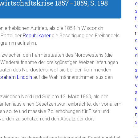
irtschaftskrise 1857–1859, S. 198
n erheblichen Auftrieb, als die 1854 in Wisconsin
Partei der
Republikaner
die Beseitigung des Freihandels
iprogramm aufnahm.
ng zwischen den Farmerstaaten des Nordwestens (die
 Wiederaufnahme der preisgünstigen Weizenlieferungen
staaten des Nordostens, weil sie bei den kommenden
braham Lincoln
auf die Wahlmännerstimmen aus den
t zwischen Nord und Süd am 12. März 1860, als der
ntenhaus einen Gesetzentwurf einbrachte, der vor allem
en sollte und massive Zollerhöhungen für Eisen und
 Norden zu schützen und den Absatz der dort