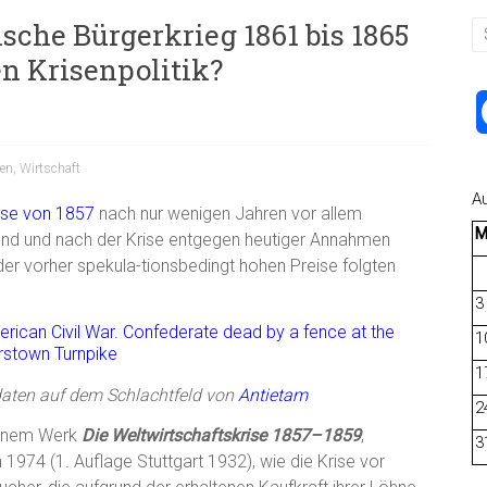
sche Bürgerkrieg 1861 bis 1865
en Krisenpolitik?
en
,
Wirtschaft
A
ise von 1857
nach nur wenigen Jahren vor allem
rend und nach der Krise entgegen heutiger Annahmen
er vorher spekula-tionsbedingt hohen Preise folgten
3
1
1
ldaten auf dem Schlachtfeld von
Antietam
2
einem Werk
Die Weltwirtschaftskrise 1857–1859
,
3
974 (1. Auflage Stuttgart 1932), wie die Krise vor