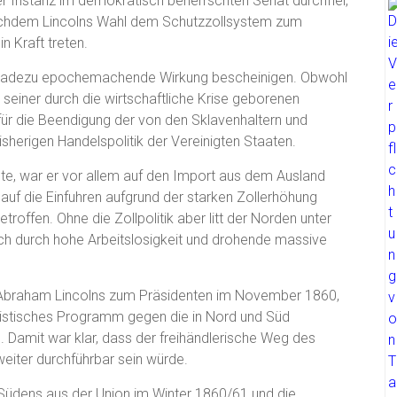
er Instanz im demokratisch beherrschten Senat durchfiel,
 nachdem Lincolns Wahl dem Schutzzollsystem zum
n Kraft treten.
eradezu epochemachende Wirkung bescheinigen. Obwohl
 seiner durch die wirtschaftliche Krise geborenen
ür die Beendigung der von den Sklavenhaltern und
herigen Handelspolitik der Vereinigten Staaten.
lte, war er vor allem auf den Import aus dem Ausland
uf die Einfuhren aufgrund der starken Zollerhöhung
roffen. Ohne die Zollpolitik aber litt der Norden unter
ch durch hohe Arbeitslosigkeit und drohende massive
l Abraham Lincolns zum Präsidenten im November 1860,
ionistisches Programm gegen die in Nord und Süd
Damit war klar, dass der freihändlerische Weg des
weiter durchführbar sein würde.
s Südens aus der Union im Winter 1860/61 und die