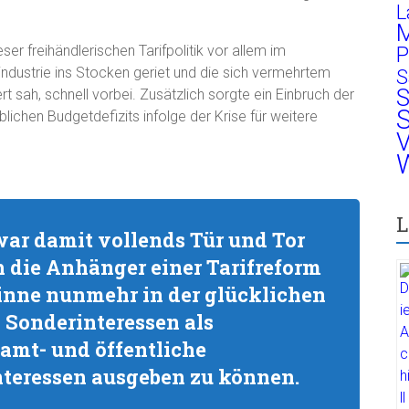
L
M
er freihändlerischen Tarifpolitik vor allem im
P
industrie ins Stocken geriet und die sich vermehrtem
S
S
 sah, schnell vorbei. Zusätzlich sorgte ein Einbruch der
S
ichen Budgetdefizits infolge der Krise für weitere
V
W
L
war damit vollends Tür und Tor
h die Anhänger einer Tarifreform
Sinne nunmehr in der glücklichen
n Sonderinteressen als
amt- und öffentliche
nteressen ausgeben zu können.