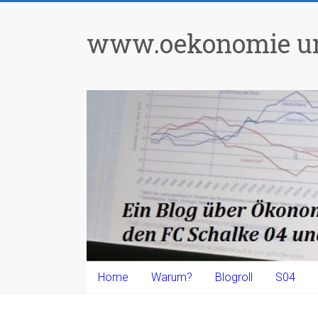
Zum
Inhalt
www.oekonomie un
springen
Home
Warum?
Blogroll
S04