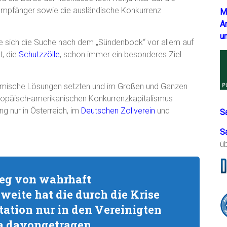
sempfänger sowie die ausländische Konkurrenz
M
A
u
te sich die Suche nach dem „Sündenbock“ vor allem auf
t, die
Schutzzölle
, schon immer ein besonderes Ziel
omische Lösungen setzten und im Großen und Ganzen
ropäisch-amerikanischen Konkurrenzkapitalismus
ng nur in Österreich, im
Deutschen Zollverein
und
S
S
ü
ieg von wahrhaft
weite hat die durch die Krise
tation nur in den Vereinigten
a davongetragen.