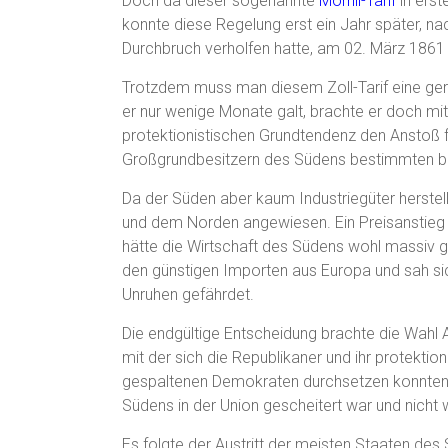
Doch da dieser sogenannte
Morrill-Tarif
in erst
konnte diese Regelung erst ein Jahr später,
Durchbruch verholfen hatte, am 02. März 1861 i
Trotzdem muss man diesem Zoll-Tarif eine g
er nur wenige Monate galt, brachte er doch mit
protektionistischen Grundtendenz den Anstoß f
Großgrundbesitzern des Südens bestimmten bis
Da der Süden aber kaum Industriegüter herstel
und dem Norden angewiesen. Ein Preisanstieg a
hätte die Wirtschaft des Südens wohl massiv get
den günstigen Importen aus Europa und sah si
Unruhen gefährdet.
Die endgültige Entscheidung brachte die Wah
mit der sich die Republikaner und ihr protekt
gespaltenen Demokraten durchsetzen konnten. 
Südens in der Union gescheitert war und nicht 
Es folgte der Austritt der meisten Staaten de