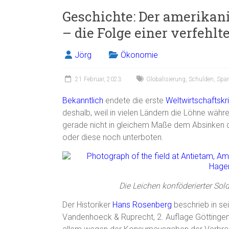
Geschichte: Der amerikani
– die Folge einer verfehlt
Jörg
Ökonomie
21 Februar, 2023
Globalisierung
,
Schulden
,
Spar
Bekanntlich
endete die erste
Weltwirtschaftskr
deshalb, weil in vielen Ländern die Löhne wäh
gerade nicht in gleichem Maße dem Absinken d
oder diese noch unterboten.
Die Leichen konföderierter So
Der Historiker
Hans Rosenberg
beschrieb in s
Vandenhoeck & Ruprecht, 2. Auflage Göttingen 1