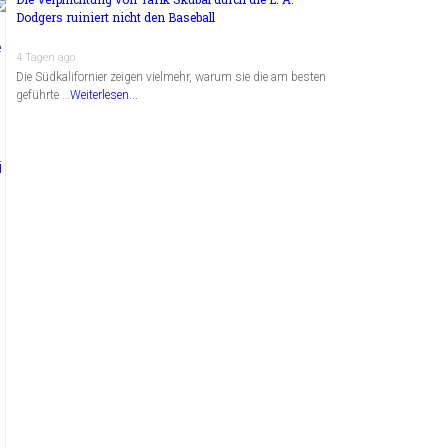
Dodgers ruiniert nicht den Baseball
4 Tagen ago
Die Südkalifornier zeigen vielmehr, warum sie die am besten
geführte …
Weiterlesen...