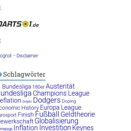
ogroll
–
Disclaimer
Schlagwörter
Austerität
. Bundesliga
180er
undesliga
Champions League
Dodgers
eflation
Doping
Delphi
Europa League
conomic History
Fußball
Geldtheorie
Finish
urosport
Globalisierung
ewerkschaft
Investition
Inflation
Keynes
omepage