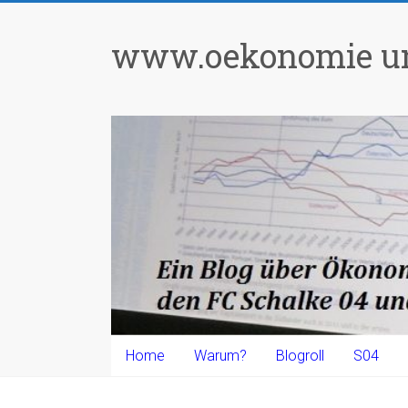
Zum
Inhalt
www.oekonomie un
springen
Home
Warum?
Blogroll
S04