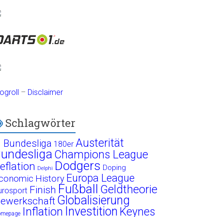
ogroll
–
Disclaimer
Schlagwörter
Austerität
. Bundesliga
180er
undesliga
Champions League
Dodgers
eflation
Doping
Delphi
Europa League
conomic History
Fußball
Geldtheorie
Finish
urosport
Globalisierung
ewerkschaft
Investition
Inflation
Keynes
omepage