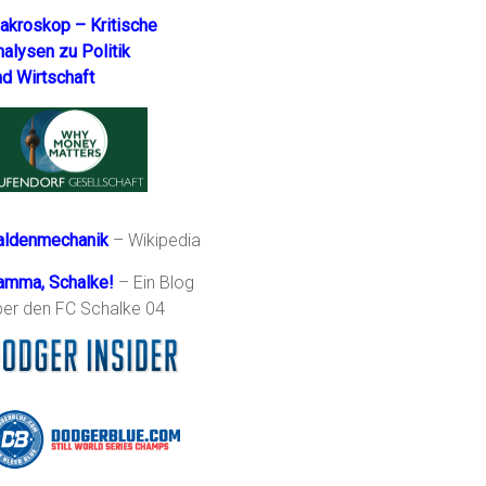
akroskop – Kritische
nalysen zu Politik
nd Wirtschaft
aldenmechanik
– Wikipedia
amma, Schalke!
– Ein Blog
ber den FC Schalke 04