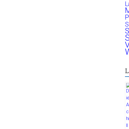
L
M
P
S
S
S
V
W
L