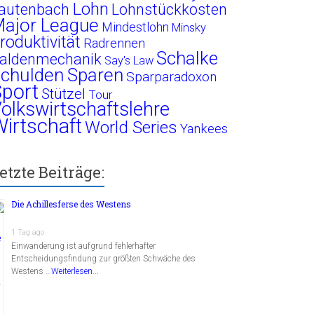
Lohn
autenbach
Lohnstückkosten
ajor League
Mindestlohn
Minsky
roduktivität
Radrennen
Schalke
aldenmechanik
Say's Law
chulden
Sparen
Sparparadoxon
port
Stützel
Tour
olkswirtschaftslehre
irtschaft
World Series
Yankees
etzte Beiträge:
Die Achillesferse des Westens
1 Tag ago
Einwanderung ist aufgrund fehlerhafter
Entscheidungsfindung zur größten Schwäche des
Westens …
Weiterlesen...