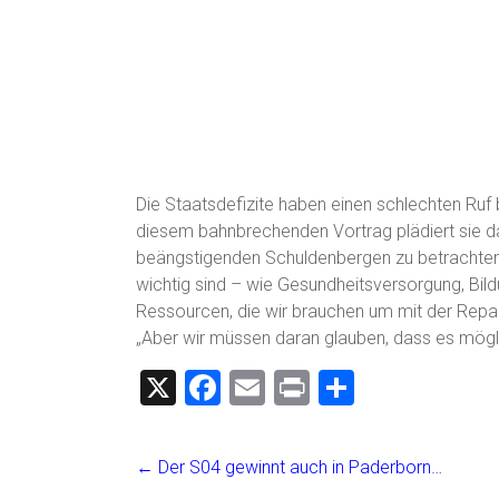
‎Die Staatsdefizite haben einen schlechten R
diesem bahnbrechenden Vortrag plädiert sie da
beängstigenden Schuldenbergen zu betrachten, 
wichtig sind – wie Gesundheitsversorgung, Bildu
Ressourcen, die wir brauchen um mit der Repar
„Aber wir müssen daran glauben, dass es möglich
X
F
E
Pr
T
a
m
in
eil
ce
ai
t
e
←
Der S04 gewinnt auch in Paderborn…
b
l
n