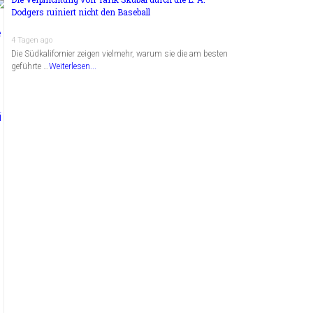
Dodgers ruiniert nicht den Baseball
4 Tagen ago
Die Südkalifornier zeigen vielmehr, warum sie die am besten
geführte …
Weiterlesen...