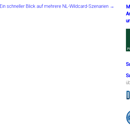
 Ein schneller Blick auf mehrere NL-Wildcard-Szenarien
→
M
A
u
S
S
ü