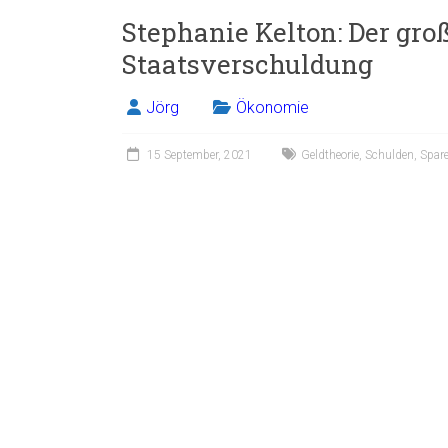
Stephanie Kelton: Der gro
Staatsverschuldung
Jörg
Ökonomie
15 September, 2021
Geldtheorie
,
Schulden
,
Spar