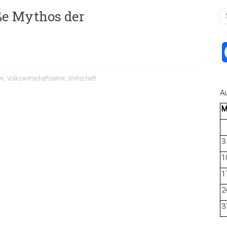
ße Mythos der
en
,
Volkswirtschaftslehre
,
Wirtschaft
A
3
1
1
2
3