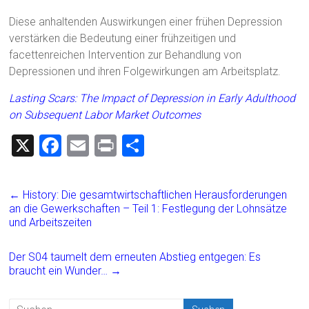
Diese anhaltenden Auswirkungen einer frühen Depression
verstärken die Bedeutung einer frühzeitigen und
facettenreichen Intervention zur Behandlung von
Depressionen und ihren Folgewirkungen am Arbeitsplatz.
Lasting Scars: The Impact of Depression in Early Adulthood
on Subsequent Labor Market Outcomes
X
F
E
Pr
T
a
m
in
eil
ce
ai
t
e
←
History: Die gesamtwirtschaftlichen Herausforderungen
b
l
n
an die Gewerkschaften – Teil 1: Festlegung der Lohnsätze
und Arbeitszeiten
o
ok
Der S04 taumelt dem erneuten Abstieg entgegen: Es
braucht ein Wunder…
→