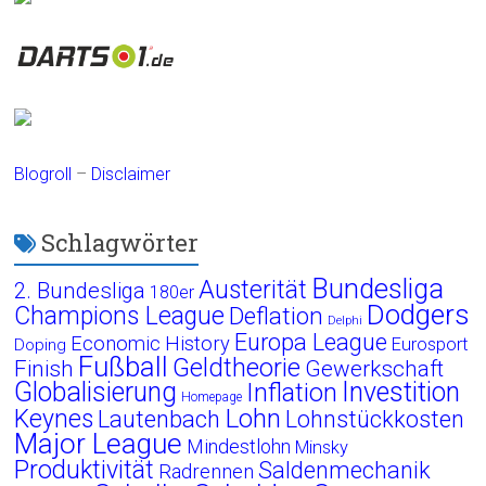
Blogroll
–
Disclaimer
Schlagwörter
Bundesliga
Austerität
2. Bundesliga
180er
Dodgers
Champions League
Deflation
Delphi
Europa League
Economic History
Eurosport
Doping
Fußball
Geldtheorie
Finish
Gewerkschaft
Globalisierung
Investition
Inflation
Homepage
Lohn
Keynes
Lautenbach
Lohnstückkosten
Major League
Mindestlohn
Minsky
Produktivität
Saldenmechanik
Radrennen