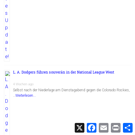
L. A. Dodgers führen souverän in der National League West
4 Wochen ago
Selbst nach der Niederlage am Dienstagabend gegen die Colorado Rockies,
…
Weiterlesen...
X
F
E
P
a
m
r
c
a
i
i