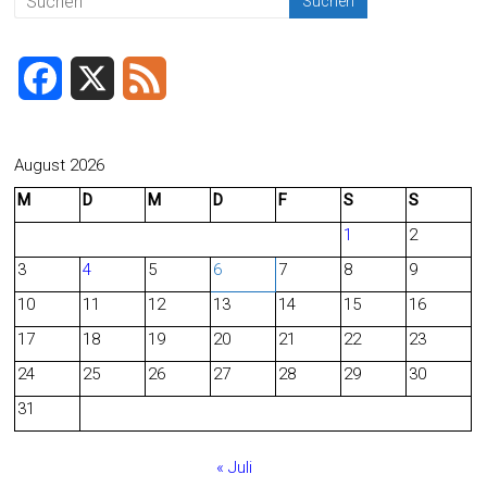
F
X
F
a
e
c
e
August 2026
M
D
M
D
F
S
S
e
d
1
2
b
3
4
5
6
7
8
9
o
10
11
12
13
14
15
16
o
17
18
19
20
21
22
23
24
25
26
27
28
29
30
k
31
« Juli