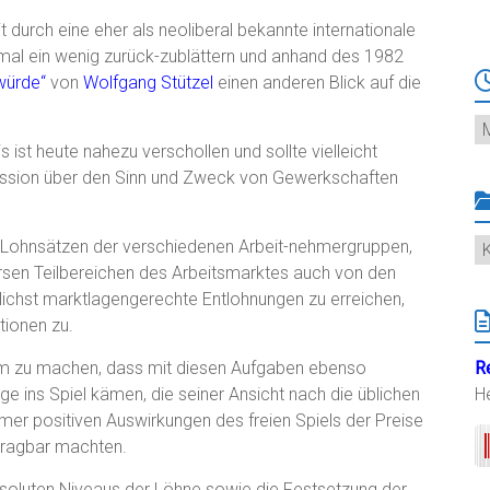
 durch eine eher als neoliberal bekannte internationale
mal ein wenig zurück-zublättern und anhand des 1982
würde“
von
Wolfgang Stützel
einen anderen Blick auf die
Ar
t heute nahezu verschollen und sollte vielleicht
kussion über den Sinn und Zweck von Gewerkschaften
K
 Lohnsätzen der verschiedenen Arbeit-nehmergruppen,
ersen Teilbereichen des Arbeitsmarktes auch von den
chst marktlagengerechte Entlohnungen zu erreichen,
tionen zu.
am zu machen, dass mit diesen Aufgaben ebenso
R
 ins Spiel kämen, die seiner Ansicht nach die üblichen
H
er positiven Auswirkungen des freien Spiels der Preise
rtragbar machten.
absoluten Niveaus der Löhne sowie die Festsetzung der