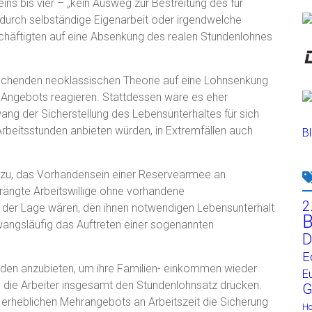
ins bis vier – „kein Ausweg zur Bestreitung des für
urch selbständige Eigenarbeit oder irgendwelche
schäftigten auf eine Absenkung des realen Stundenlohnes
rschenden neoklassischen Theorie auf eine Lohnsenkung
 Angebots reagieren. Stattdessen wäre es eher
ang der Sicherstellung des Lebensunterhaltes für sich
Arbeitsstunden anbieten würden, in Extremfällen auch
Bl
u, das Vorhandensein einer Reservearmee an
drängte Arbeitswillige ohne vorhandene
2
in der Lage wären, den ihnen notwendigen Lebensunterhalt
B
zwangsläufig das Auftreten einer sogenannten
D
E
unden anzubieten, um ihre Familien- einkommen wieder
E
 die Arbeiter insgesamt den Stundenlohnsatz drücken.
G
s erheblichen Mehrangebots an Arbeitszeit die Sicherung
H