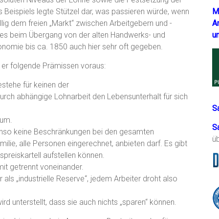
M
 Beispiels legte Stützel dar, was passieren würde, wenn
A
lig dem freien „Markt“ zwischen Arbeitgebern und -
u
 es beim Übergang von der alten Handwerks- und
onomie bis ca. 1850 auch hier sehr oft gegeben.
 er folgende Prämissen voraus:
stehe für keinen der
durch abhängige Lohnarbeit den Lebensunterhalt für sich
S
mum.
S
ebenso keine Beschränkungen bei den gesamten
ü
ilie, alle Personen eingerechnet, anbieten darf. Es gibt
preiskartell aufstellen können.
amit getrennt voneinander.
r als „industrielle Reserve“, jedem Arbeiter droht also
rd unterstellt, dass sie auch nichts „sparen“ können.