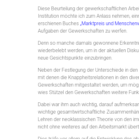
Diese Beurteilung der gewerkschaftlichen Arbeit
Institution möchte ich zum Anlass nehmen, ein
erschienen Buches
„Marktpreis und Menschen
Aufgaben der Gewerkschaften zu werfen.
Denn so manche damals gewonnene Erkenntnis is
wiederbelebt werden, um in der aktuellen Dis
neue Gesichtspunkte einzubringen.
Neben der Festlegung der Unterschiede in den
mit denen die Knappheitsrelationen in den div
Gewerkschaften mitgestaltet werden, um mögli
wies Stützel den Gewerkschaften weitere Funk
Dabei war ihm auch wichtig, darauf aufmerks
wichtige gesamtwirtschaftliche Zusammenhänge
Lehren der neoklassischen Theorie von den imm
nicht ohne weiteres auf den Arbeitsmarkt übe
Dies träfe vor allem auf die Entwicklung des 