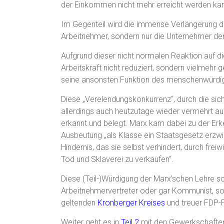
der Einkommen nicht mehr erreicht werden kann
Im Gegenteil wird die immense Verlängerung der
Arbeitnehmer, sondern nur die Unternehmer den
Aufgrund dieser nicht normalen Reaktion auf 
Arbeitskraft nicht reduziert, sondern vielmehr g
seine ansonsten Funktion des menschenwürdige
Diese „Verelendungskonkurrenz“, durch die sic
allerdings auch heutzutage wieder vermehrt au
erkannt und belegt. Marx kam dabei zu der Erke
Ausbeutung „als Klasse ein Staatsgesetz erzwi
Hindernis, das sie selbst verhindert, durch freiw
Tod und Sklaverei zu verkaufen“.
Diese (Teil-)Würdigung der Marx’schen Lehre sc
Arbeitnehmervertreter oder gar Kommunist, sond
geltenden
Kronberger Kreises
und treuer FDP-P
Weiter geht es in
Teil 2
mit den Gewerkschafte