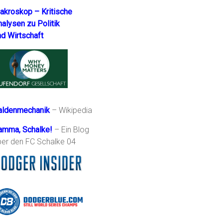
akroskop – Kritische
nalysen zu Politik
nd Wirtschaft
aldenmechanik
– Wikipedia
amma, Schalke!
– Ein Blog
ber den FC Schalke 04