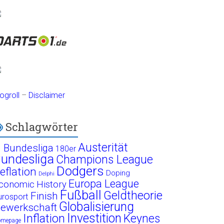
ogroll
–
Disclaimer
Schlagwörter
Austerität
. Bundesliga
180er
undesliga
Champions League
Dodgers
eflation
Doping
Delphi
Europa League
conomic History
Fußball
Geldtheorie
Finish
urosport
Globalisierung
ewerkschaft
Investition
Inflation
Keynes
omepage