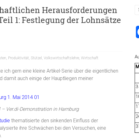
chaftlichen Herausforderungen
eil 1: Festlegung der Lohnsätze
A
sten
,
Produktivität
,
Stützel
,
Volkswirtschaftslehre
,
Wirtschaft
ch gern eine kleine Artikel-Serie über die eigentlichen
 damit auch einige der Hauptliegen meiner
3
1
1
4 – Ver.di-Demonstration in Hamburg
2
tudie
thematisierte den sinkenden Einfluss der
3
alysierte ihre Schwächen bei den Versuchen, eine
.