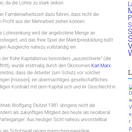
, da die Löhne zu stark sinken.
L
M
 Familienarbeitszeit dazu führen, dass nicht die
P
 Profit aus der Mehrarbeit ziehen können.
S
S
die Lohnsenkung wird die angebotene Menge an
S
esteigert, und das freie Spiel der Marktpreisbildung büßt
V
n Ausgleichs nahezu vollständig ein.
W
h der frühe Kapitalismus besonders „auszeichnete“ (die
ftritt), wurde erstmalig durch den Ökonomen
Karl Marx
L
nntnis, dass die Arbeiter zum Schutz vor solcher
ngen [müssen], ein übermächtiges gesellschaftliches
illigen Kontrakt mit dem Kapital sich und ihr Geschlecht in
hrieb Wolfgang Stützel 1981 übrigens nicht als
ern als zukünftiges Mitglied des heute als neoliberal
arteigänger. Aus heutiger Sicht nahezu unvorstellbar.
n als Schutzwall gegen menschenunwürdige