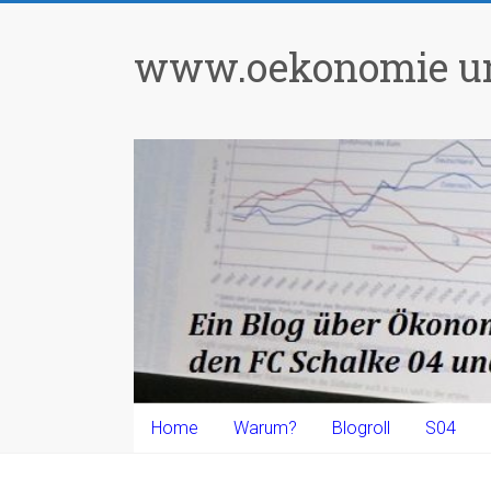
Zum
Inhalt
www.oekonomie un
springen
Home
Warum?
Blogroll
S04