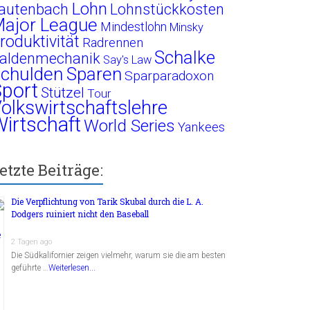
Lohn
autenbach
Lohnstückkosten
ajor League
Mindestlohn
Minsky
roduktivität
Radrennen
Schalke
aldenmechanik
Say's Law
chulden
Sparen
Sparparadoxon
port
Stützel
Tour
olkswirtschaftslehre
irtschaft
World Series
Yankees
etzte Beiträge:
Die Verpflichtung von Tarik Skubal durch die L. A.
Dodgers ruiniert nicht den Baseball
2 Tagen ago
Die Südkalifornier zeigen vielmehr, warum sie die am besten
geführte …
Weiterlesen...