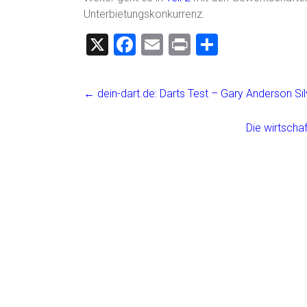
Unterbietungskonkurrenz.
X
F
E
Pr
T
a
m
in
eil
ce
ai
t
e
←
dein-dart.de: Darts Test – Gary Anderson Sil
b
l
n
o
Die wirtscha
ok