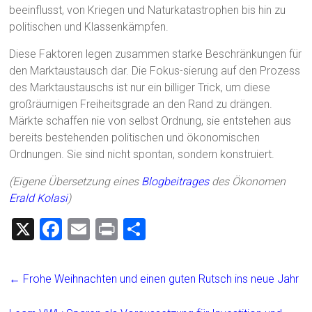
beeinflusst, von Kriegen und Naturkatastrophen bis hin zu
politischen und Klassenkämpfen.
Diese Faktoren legen zusammen starke Beschränkungen für
den Marktaustausch dar. Die Fokus-sierung auf den Prozess
des Marktaustauschs ist nur ein billiger Trick, um diese
großräumigen Freiheitsgrade an den Rand zu drängen.
Märkte schaffen nie von selbst Ordnung, sie entstehen aus
bereits bestehenden politischen und ökonomischen
Ordnungen. Sie sind nicht spontan, sondern konstruiert.
(Eigene Übersetzung eines
Blogbeitrages
des Ökonomen
Erald Kolasi
)
X
F
E
Pr
T
a
m
in
eil
ce
ai
t
e
←
Frohe Weihnachten und einen guten Rutsch ins neue Jahr
b
l
n