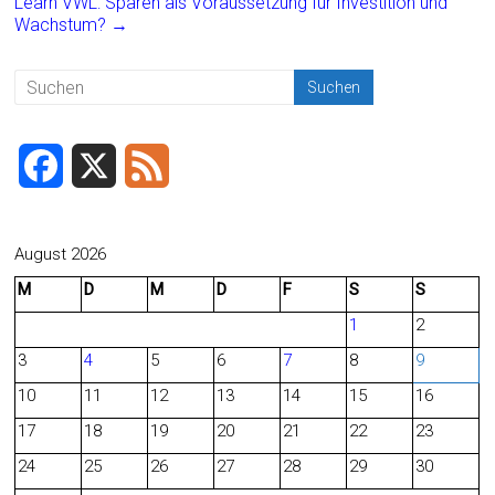
o
Learn VWL: Sparen als Voraussetzung für Investition und
Wachstum?
→
ok
F
X
F
a
e
c
e
August 2026
M
D
M
D
F
S
S
e
d
1
2
b
3
4
5
6
7
8
9
o
10
11
12
13
14
15
16
o
17
18
19
20
21
22
23
24
25
26
27
28
29
30
k