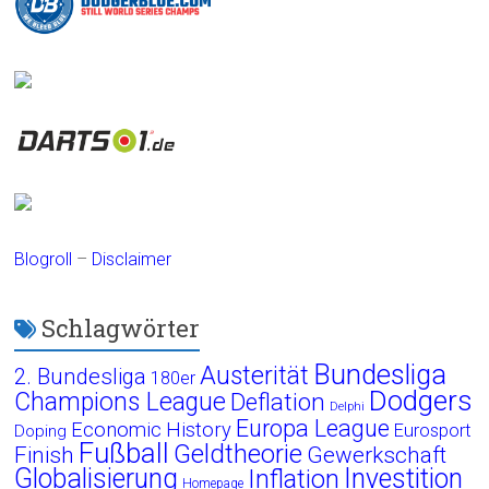
Blogroll
–
Disclaimer
Schlagwörter
Bundesliga
Austerität
2. Bundesliga
180er
Dodgers
Champions League
Deflation
Delphi
Europa League
Economic History
Eurosport
Doping
Fußball
Geldtheorie
Finish
Gewerkschaft
Globalisierung
Investition
Inflation
Homepage