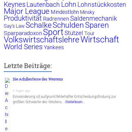
Lohn
Keynes
Lautenbach
Lohnstückkosten
Major League
Mindestlohn
Minsky
Produktivität
Saldenmechanik
Radrennen
Schalke
Schulden
Sparen
Say's Law
Sport
Stützel
Sparparadoxon
Tour
Wirtschaft
Volkswirtschaftslehre
World Series
Yankees
Letzte Beiträge:
Die Achillesferse des Westens
2 Tagen ago
Einwanderung ist aufgrund fehlerhafter Entscheidungsfindung zur
größten Schwäche des Westens …
Weiterlesen...