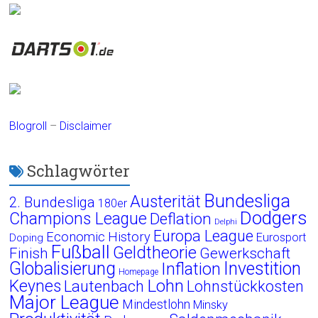
Blogroll
–
Disclaimer
Schlagwörter
Bundesliga
Austerität
2. Bundesliga
180er
Dodgers
Champions League
Deflation
Delphi
Europa League
Economic History
Eurosport
Doping
Fußball
Geldtheorie
Finish
Gewerkschaft
Globalisierung
Investition
Inflation
Homepage
Lohn
Keynes
Lautenbach
Lohnstückkosten
Major League
Mindestlohn
Minsky