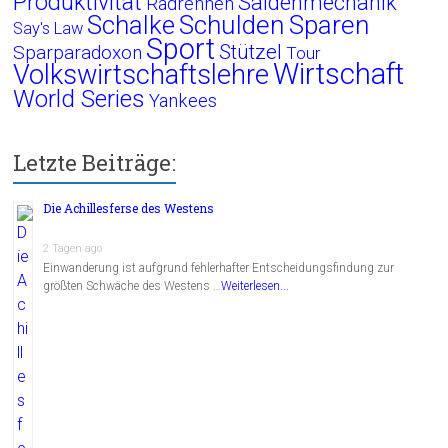
Produktivität
Saldenmechanik
Radrennen
Schalke
Schulden
Sparen
Say's Law
Sport
Stützel
Sparparadoxon
Tour
Wirtschaft
Volkswirtschaftslehre
World Series
Yankees
Letzte Beiträge:
Die Achillesferse des Westens
2 Tagen ago
Einwanderung ist aufgrund fehlerhafter Entscheidungsfindung zur
größten Schwäche des Westens …
Weiterlesen...