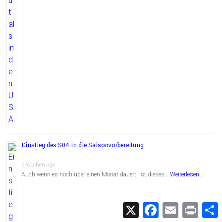
Einstieg des S04 in die Saisonvorbereitung
3 Wochen ago
Auch wenn es noch über einen Monat dauert, ist dieses …
Weiterlesen...
X
F
E
P
a
m
r
c
a
i
i