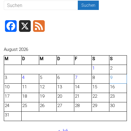
ok
F
X
F
a
e
c
e
August 2026
M
D
M
D
F
S
S
e
d
1
2
b
3
4
5
6
7
8
9
o
10
11
12
13
14
15
16
o
17
18
19
20
21
22
23
24
25
26
27
28
29
30
k
31
« Juli