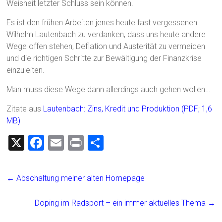
Weisheit letzter Schluss sein können.
Es ist den frühen Arbeiten jenes heute fast vergessenen
Wilhelm Lautenbach zu verdanken, dass uns heute andere
Wege offen stehen, Deflation und Austerität zu vermeiden
und die richtigen Schritte zur Bewältigung der Finanzkrise
einzuleiten.
Man muss diese Wege dann allerdings auch gehen wollen…
Zitate aus
Lautenbach: Zins, Kredit und Produktion (PDF; 1,6
MB)
X
F
E
Pr
T
a
m
in
eil
ce
ai
t
e
←
Abschaltung meiner alten Homepage
b
l
n
o
Doping im Radsport – ein immer aktuelles Thema
→