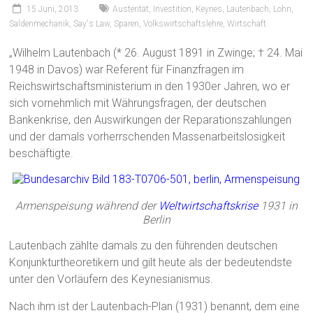
15 Juni, 2013
Austerität
,
Investition
,
Keynes
,
Lautenbach
,
Lohn
,
Saldenmechanik
,
Say's Law
,
Sparen
,
Volkswirtschaftslehre
,
Wirtschaft
„Wilhelm Lautenbach (* 26. August 1891 in Zwinge; † 24. Mai
1948 in Davos) war Referent für Finanzfragen im
Reichswirtschaftsministerium in den 1930er Jahren, wo er
sich vornehmlich mit Währungsfragen, der deutschen
Bankenkrise, den Auswirkungen der Reparationszahlungen
und der damals vorherrschenden Massenarbeitslosigkeit
beschäftigte.
Armenspeisung während der
Weltwirtschaftskrise
1931 in
Berlin
Lautenbach zählte damals zu den führenden deutschen
Konjunkturtheoretikern und gilt heute als der bedeutendste
unter den Vorläufern des Keynesianismus.
Nach ihm ist der Lautenbach-Plan (1931) benannt, dem eine