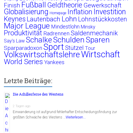
Fußball
Geldtheorie
Finish
Gewerkschaft
Globalisierung
Investition
Inflation
Homepage
Lohn
Keynes
Lautenbach
Lohnstückkosten
Major League
Mindestlohn
Minsky
Produktivität
Saldenmechanik
Radrennen
Schalke
Schulden
Sparen
Say's Law
Sport
Stützel
Sparparadoxon
Tour
Wirtschaft
Volkswirtschaftslehre
World Series
Yankees
Letzte Beiträge:
Die Achillesferse des Westens
2 Tagen ago
Einwanderung ist aufgrund fehlerhafter Entscheidungsfindung zur
größten Schwäche des Westens …
Weiterlesen...