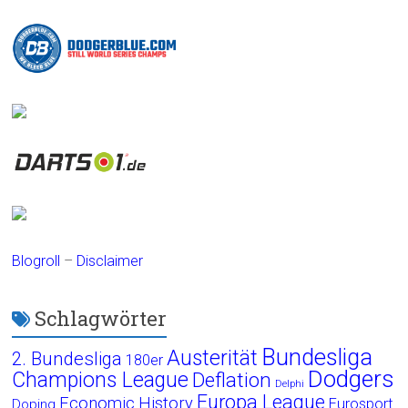
Blogroll
–
Disclaimer
Schlagwörter
Bundesliga
Austerität
2. Bundesliga
180er
Dodgers
Champions League
Deflation
Delphi
Europa League
Economic History
Eurosport
Doping