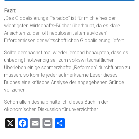
Fazit:
„Das Globalisierungs-Paradox“ ist für mich eines der
wichtigsten Wirtschafts-Bücher überhaupt, da es klare
Ansichten zu den oft nebulösen „alternativlosen“
Erfordernissen der wirtschaftlichen Globalisierung liefert.
Sollte demnächst mal wieder jemand behaupten, dass es
unbedingt notwendig sei, zum volkswirtschaftlichen
Überleben einige schmerzhafte „Reformen“ durchführen zu
müssen, so könnte jeder aufmerksame Leser dieses
Buches eine kritische Analyse der angegebenen Gründe
vollziehen.
Schon allein deshalb halte ich dieses Buch in der
ökonomischen Diskussion für unverzichtbar.
X
F
E
Pr
T
a
m
in
eil