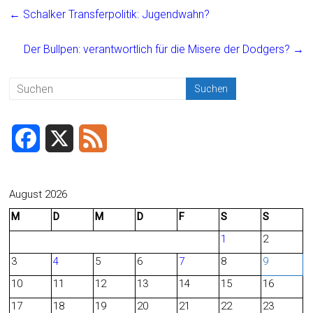
ce
ai
t
e
←
Schalker Transferpolitik: Jugendwahn?
b
l
n
o
Der Bullpen: verantwortlich für die Misere der Dodgers?
→
ok
F
X
F
a
e
c
e
August 2026
M
D
M
D
F
S
S
e
d
1
2
b
3
4
5
6
7
8
9
o
10
11
12
13
14
15
16
o
17
18
19
20
21
22
23