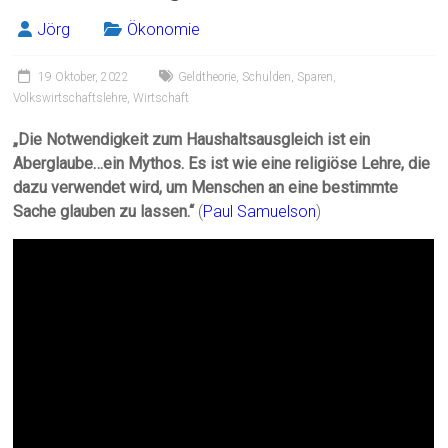
Jörg
Ökonomie
19 Oktober, 2022
Geldtheorie
,
Schulden
,
Sparen
,
Volkswirtschaftslehre
,
Wirtschaft
„Die Notwendigkeit zum Haushaltsausgleich ist ein
Aberglaube…ein Mythos. Es ist wie eine religiöse Lehre, die
dazu verwendet wird, um Menschen an eine bestimmte
Sache glauben zu lassen.“
(
Paul Samuelson
)