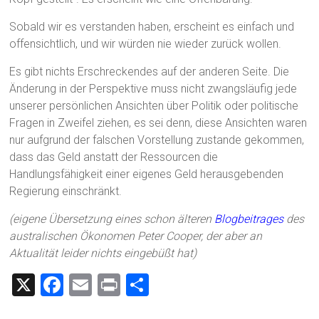
Sobald wir es verstanden haben, erscheint es einfach und
offensichtlich, und wir würden nie wieder zurück wollen.
Es gibt nichts Erschreckendes auf der anderen Seite. Die
Änderung in der Perspektive muss nicht zwangsläufig jede
unserer persönlichen Ansichten über Politik oder politische
Fragen in Zweifel ziehen, es sei denn, diese Ansichten waren
nur aufgrund der falschen Vorstellung zustande gekommen,
dass das Geld anstatt der Ressourcen die
Handlungsfähigkeit einer eigenes Geld herausgebenden
Regierung einschränkt.
(eigene Übersetzung eines schon älteren
Blogbeitrages
des
australischen Ökonomen Peter Cooper, der aber an
Aktualität leider nichts eingebüßt hat)
X
F
E
Pr
T
a
m
in
eil