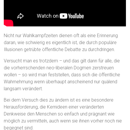
Nicht nur Wahlkampfzeiten dienen oft als eine Erinnerung
daran, wie schwierig es eigentlich ist, die durch populäre
Illusionen getrübte öffentliche Debatte zu durchdringen.
Versucht man es trotzdem – und das gilt dann für alle, die
die vorherrschenden neo-liberalen Dogmen zerstreuen
wollen – so wird man feststellen, dass sich die öffentliche
Wahrnehmung wenn überhaupt anscheinend nur quälend
langsam verändert.
Bei dem Versuch dies zu ändern ist es eine besondere
Herausforderung, die Kernideen einer veränderten
Denkweise den Menschen so einfach und prägnant wie
möglich zu vermitteln, auch wenn sie ihnen vorher noch nie
begegnet sind.