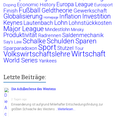
Europa League
Economic History
Eurosport
Doping
Fußball
Geldtheorie
Finish
Gewerkschaft
Globalisierung
Investition
Inflation
Homepage
Lohn
Keynes
Lautenbach
Lohnstückkosten
Major League
Mindestlohn
Minsky
Produktivität
Saldenmechanik
Radrennen
Schalke
Schulden
Sparen
Say's Law
Sport
Stützel
Sparparadoxon
Tour
Wirtschaft
Volkswirtschaftslehre
World Series
Yankees
Letzte Beiträge:
Die Achillesferse des Westens
2 Tagen ago
Einwanderung ist aufgrund fehlerhafter Entscheidungsfindung zur
größten Schwäche des Westens …
Weiterlesen...