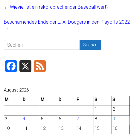
ce
ai
t
e
←
Wieviel ist ein rekordbrechender Baseball wert?
b
l
n
o
Beschämendes Ende der L. A. Dodgers in den Playoffs 2022
→
ok
F
X
F
a
e
c
e
August 2026
M
D
M
D
F
S
S
e
d
1
2
b
3
4
5
6
7
8
9
o
10
11
12
13
14
15
16